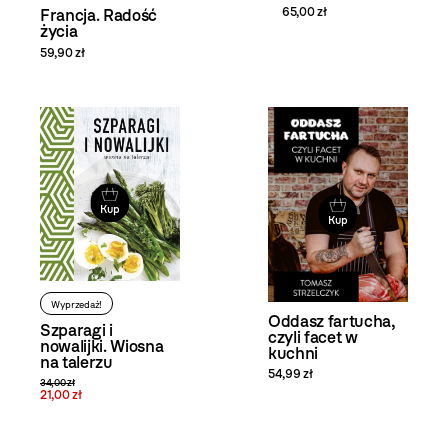
65,00 zł
Francja. Radość
życia
59,90 zł
Kup
Kup
Wyprzedaż!
Oddasz fartucha,
Szparagi i
czyli facet w
nowalijki. Wiosna
kuchni
na talerzu
54,99 zł
34,00 zł
21,00 zł