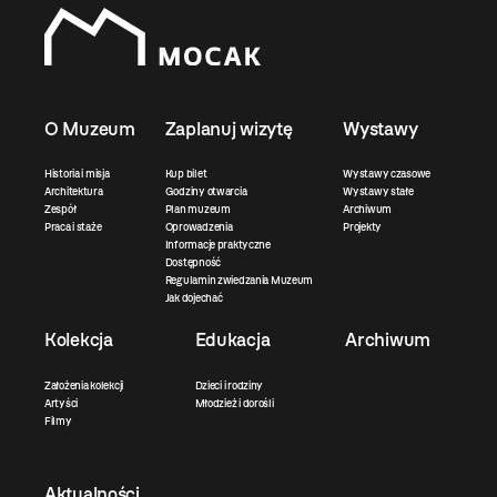
O Muzeum
Zaplanuj wizytę
Wystawy
Historia i misja
Kup bilet
Wystawy czasowe
Architektura
Godziny otwarcia
Wystawy stałe
Zespół
Plan muzeum
Archiwum
Praca i staże
Oprowadzenia
Projekty
Informacje praktyczne
Dostępność
Regulamin zwiedzania Muzeum
Jak dojechać
Kolekcja
Edukacja
Archiwum
Założenia kolekcji
Dzieci i rodziny
Artyści
Młodzież i dorośli
Filmy
Aktualności