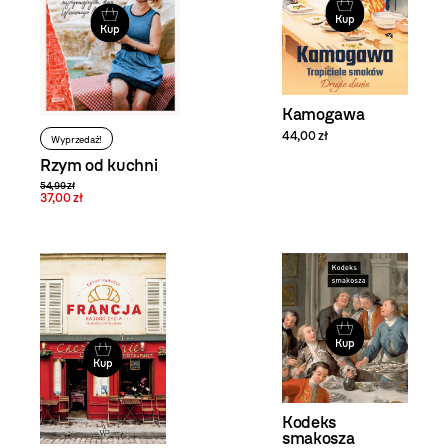
Kup
Kup
Kamogawa
44,00 zł
Wyprzedaż!
Rzym od kuchni
54,99 zł
37,00 zł
Kup
Kup
Kodeks
smakosza