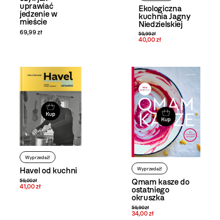
uprawiać
Ekologiczna
jedzenie w
kuchnia Jagny
mieście
Niedzielskiej
69,99 zł
59,99 zł
40,00 zł
Kup
Kup
Wyprzedaż!
Havel od kuchni
Wyprzedaż!
Qmam kasze do
59,00 zł
41,00 zł
ostatniego
okruszka
59,90 zł
34,00 zł