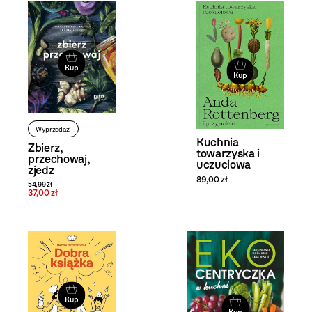
Kup
Kup
Wyprzedaż!
Kuchnia
Zbierz,
towarzyska i
przechowaj,
uczuciowa
zjedz
89,00 zł
54,99 zł
37,00 zł
Kup