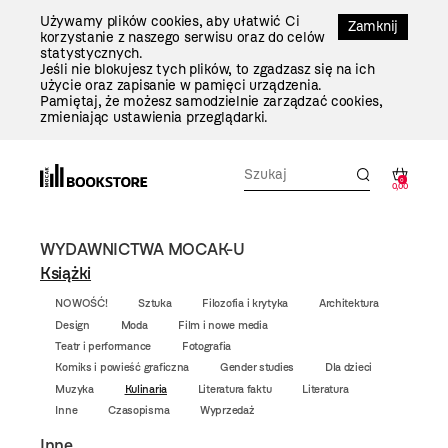
Przejdź
Używamy plików cookies, aby ułatwić Ci
Do
Zamknij
korzystanie z naszego serwisu oraz do celów
Treści
statystycznych.
Jeśli nie blokujesz tych plików, to zgadzasz się na ich
użycie oraz zapisanie w pamięci urządzenia.
Pamiętaj, że możesz samodzielnie zarządzać cookies,
zmieniając ustawienia przeglądarki.
0
0,00
WYDAWNICTWA MOCAK-U
Książki
NOWOŚĆ!
Sztuka
Filozofia i krytyka
Architektura
Design
Moda
Film i nowe media
Teatr i performance
Fotografia
Komiks i powieść graficzna
Gender studies
Dla dzieci
Muzyka
Kulinaria
Literatura faktu
Literatura
Inne
Czasopisma
Wyprzedaż
Inne