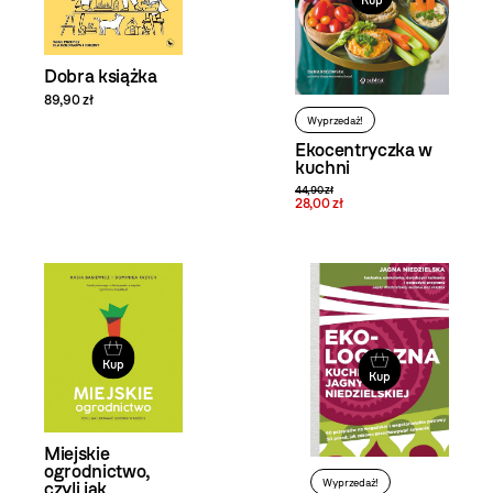
Kup
Dobra książka
89,90 zł
Wyprzedaż!
Ekocentryczka w
kuchni
44,90 zł
28,00 zł
Kup
Kup
Miejskie
ogrodnictwo,
Wyprzedaż!
czyli jak