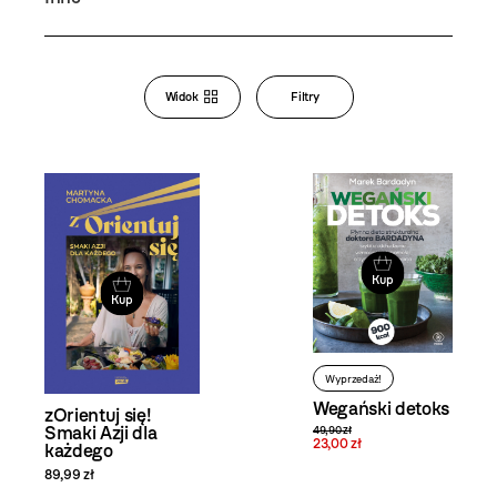
Bookstore
Widok
Filtry
Zmiana
widoku
i filtrowanie
produktów
Kup
Kup
Wyprzedaż!
Wegański detoks
zOrientuj się!
Smaki Azji dla
49,90 zł
23,00 zł
każdego
89,99 zł