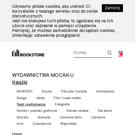
Przejdź
Używamy plików cookies, aby ułatwić Ci
Do
Zamknij
korzystanie z naszego serwisu oraz do celów
Treści
statystycznych.
Jeśli nie blokujesz tych plików, to zgadzasz się na ich
użycie oraz zapisanie w pamięci urządzenia.
Pamiętaj, że możesz samodzielnie zarządzać cookies,
zmieniając ustawienia przeglądarki.
0
0,00
WYDAWNICTWA MOCAK-U
Książki
NOWOŚĆ!
Sztuka
Filozofia i krytyka
Architektura
Design
Moda
Film i nowe media
Teatr i performance
Fotografia
Komiks i powieść graficzna
Gender studies
Dla dzieci
Muzyka
Kulinaria
Literatura faktu
Literatura
Inne
Czasopisma
Wyprzedaż
Inne