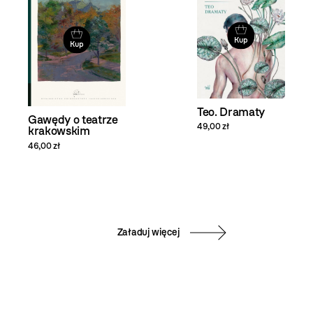
Kup
Kup
Teo. Dramaty
Gawędy o teatrze
49,00 zł
krakowskim
46,00 zł
Załaduj więcej