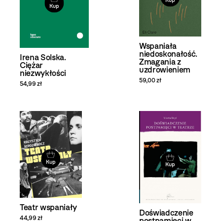
Kup
Kup
Wspaniała
niedoskonałość.
Irena Solska.
Zmagania z
Ciężar
uzdrowieniem
niezwykłości
59,00 zł
54,99 zł
Kup
Kup
Teatr wspaniały
Doświadczenie
44,99 zł
postpamięci w