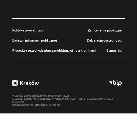
Polityka prywatności
Zamówienia publiczne
Biuletyn informacji publicznej
Deklaracja dostępności
Procedura przeciwdziałania mobbingowi i dyskryminacji
Sygnaliści
Wszystkie prawa zastrzeżone ©
MOCAK
2011-2026
MUZEUM SZTUKI WSPÓŁCZESNEJ W KRAKOWIE MOCAK – INSTYTUCJA KULTURY MIASTA
KRAKOWA
projekt, wykonanie i utrzymanie:
Bonjour.pl