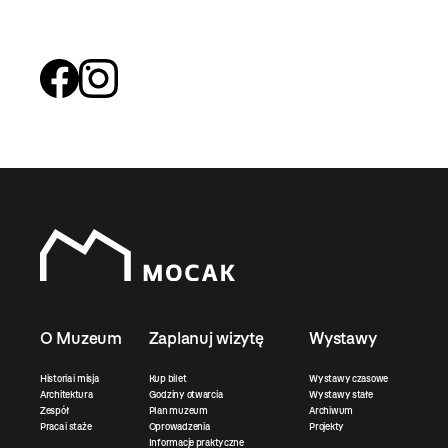
O Muzeum
Zaplanuj wizytę
Wystawy
Historia i misja
Kup bilet
Wystawy czasowe
Architektura
Godziny otwarcia
Wystawy stałe
Zespół
Plan muzeum
Archiwum
Praca i staże
Oprowadzenia
Projekty
Informacje praktyczne