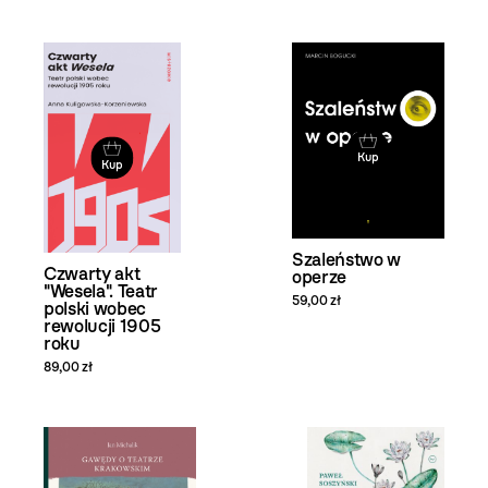
Kup
Kup
Szaleństwo w
Czwarty akt
operze
"Wesela". Teatr
59,00 zł
polski wobec
rewolucji 1905
roku
89,00 zł