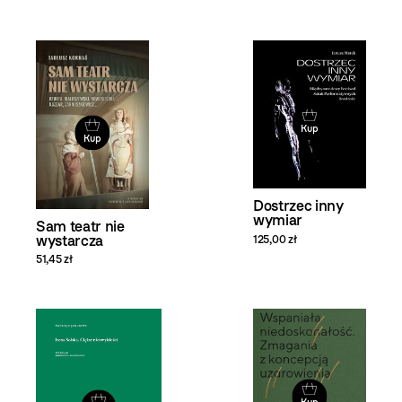
Kup
Kup
Dostrzec inny
wymiar
Sam teatr nie
wystarcza
125,00 zł
51,45 zł