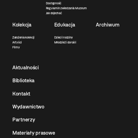
Dostępność
Regulamin zwiedzania Muzeum
Jak dojechać
Kolekcja
Edukacja
Archiwum
Założenia kolekcji
Dzieci i rodziny
Artyści
Młodzież i dorośli
Filmy
Aktualności
Biblioteka
Kontakt
Wydawnictwo
Partnerzy
Materiały prasowe