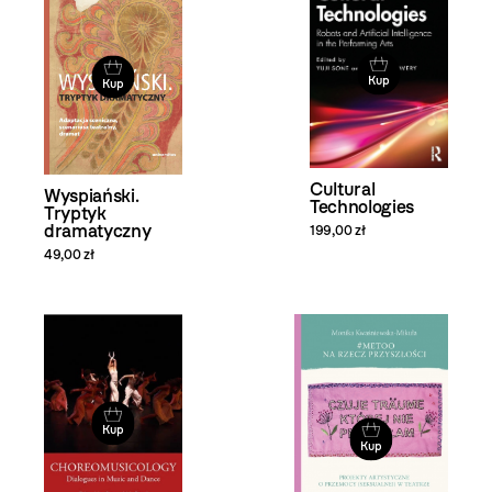
Kup
Kup
Cultural
Wyspiański.
Technologies
Tryptyk
dramatyczny
199,00 zł
49,00 zł
Kup
Kup