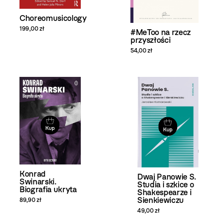
Choreomusicology
199,00 zł
#MeToo na rzecz
przyszłości
54,00 zł
Kup
Kup
Konrad
Dwaj Panowie S.
Swinarski.
Studia i szkice o
Biografia ukryta
Shakespearze i
Sienkiewiczu
89,90 zł
49,00 zł