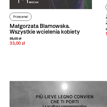
Przecena!
Małgorzata Blamowska.
Wszystkie wcielenia kobiety
35,00 zł
33,00 zł