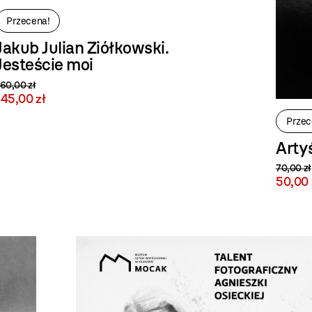
Przecena!
Jakub Julian Ziółkowski.
Jesteście moi
160,00 zł
145,00 zł
Przec
Arty
70,00 zł
50,00 