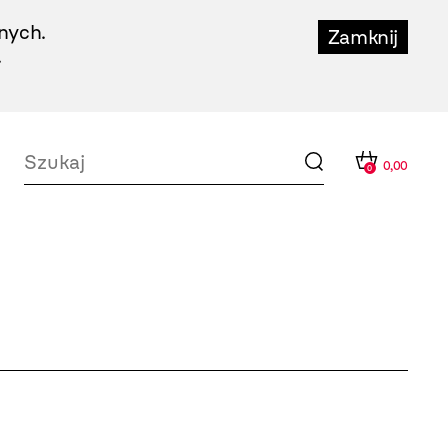
nych.
Zamknij
.
0,00
0