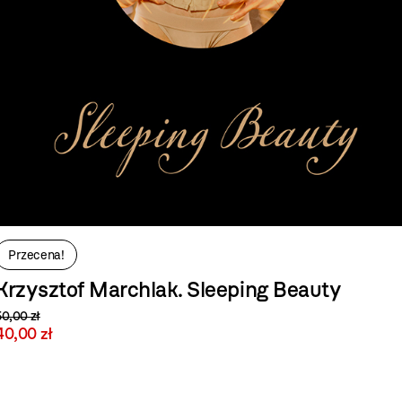
Przecena!
Krzysztof Marchlak. Sleeping Beauty
50,00 zł
40,00 zł