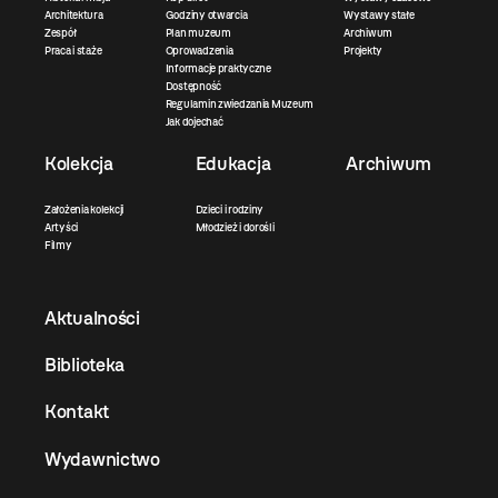
Architektura
Godziny otwarcia
Wystawy stałe
Zespół
Plan muzeum
Archiwum
Praca i staże
Oprowadzenia
Projekty
Informacje praktyczne
Dostępność
Regulamin zwiedzania Muzeum
Jak dojechać
Kolekcja
Edukacja
Archiwum
Założenia kolekcji
Dzieci i rodziny
Artyści
Młodzież i dorośli
Filmy
Aktualności
Biblioteka
Kontakt
Wydawnictwo