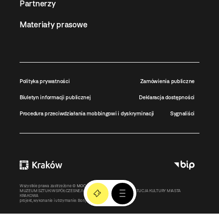
Partnerzy
Materiały prasowe
Polityka prywatności
Zamówienia publiczne
Biuletyn informacji publicznej
Deklaracja dostępności
Procedura przeciwdziałania mobbingowi i dyskryminacji
Sygnaliści
Wszystkie prawa zastrzeżone ©
MOCAK
2011-2026
MUZEUM SZTUKI WSPÓŁCZESNEJ W KRAKOWIE MOCAK – INSTYTUCJA KULTURY MIASTA
KRAKOWA
projekt, wykonanie i utrzymanie:
Bonjour.pl