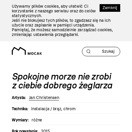
Przejdź
Używamy plików cookies, aby ułatwić Ci
Do
Zamknij
korzystanie z naszego serwisu oraz do celów
Treści
statystycznych.
Jeśli nie blokujesz tych plików, to zgadzasz się na ich
użycie oraz zapisanie w pamięci urządzenia.
Pamiętaj, że możesz samodzielnie zarządzać cookies,
zmieniając ustawienia przeglądarki.
Spokojne morze nie zrobi
z ciebie dobrego żeglarza
Artysta:
Jan Christensen
Technika:
instalacja / brąz, chrom
Wymiary:
różne
Rok powstania:
2015