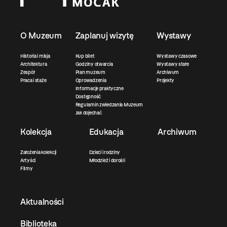
O Muzeum
Zaplanuj wizytę
Wystawy
Historia i misja
Kup bilet
Wystawy czasowe
Architektura
Godziny otwarcia
Wystawy stałe
Zespół
Plan muzeum
Archiwum
Praca i staże
Oprowadzenia
Projekty
Informacje praktyczne
Dostępność
Regulamin zwiedzania Muzeum
Jak dojechać
Kolekcja
Edukacja
Archiwum
Założenia kolekcji
Dzieci i rodziny
Artyści
Młodzież i dorośli
Filmy
Aktualności
Biblioteka