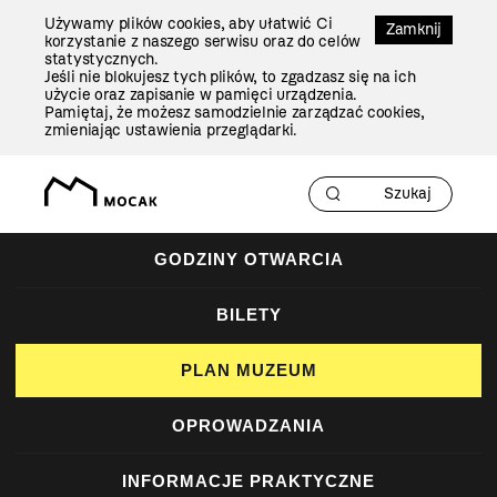
Przejdź
Używamy plików cookies, aby ułatwić Ci
Do
Zamknij
korzystanie z naszego serwisu oraz do celów
Treści
statystycznych.
Jeśli nie blokujesz tych plików, to zgadzasz się na ich
użycie oraz zapisanie w pamięci urządzenia.
Pamiętaj, że możesz samodzielnie zarządzać cookies,
zmieniając ustawienia przeglądarki.
GODZINY OTWARCIA
BILETY
PLAN MUZEUM
OPROWADZANIA
INFORMACJE PRAKTYCZNE