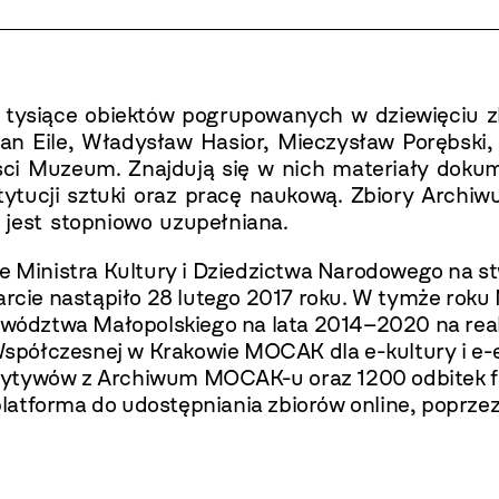
ysiące obiektów pogrupowanych w dziewięciu zbi
ian Eile, Władysław Hasior, Mieczysław Porębski,
ości Muzeum. Znajdują się w nich materiały dok
nstytucji sztuki oraz pracę naukową. Zbiory Arch
 jest stopniowo uzupełniana.
Ministra Kultury i Dziedzictwa Narodowego na st
warcie nastąpiło 28 lutego 2017 roku. W tymże ro
dztwa Małopolskiego na lata 2014–2020 na realiz
półczesnej w Krakowie MOCAK dla e-kultury i e-e
zytywów z Archiwum MOCAK-u oraz 1200 odbitek f
atforma do udostępniania zbiorów online, poprzez