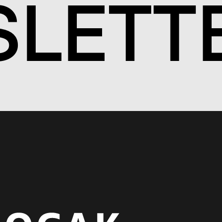
S
LETT