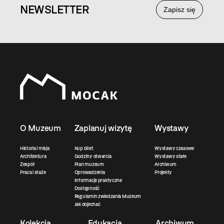
NEWS
LETTER
Zapisz się
O Muzeum
Zaplanuj wizytę
Wystawy
Historia i misja
Kup bilet
Wystawy czasowe
Architektura
Godziny otwarcia
Wystawy stałe
Zespół
Plan muzeum
Archiwum
Praca i staże
Oprowadzenia
Projekty
Informacje praktyczne
Dostępność
Regulamin zwiedzania Muzeum
Jak dojechać
Kolekcja
Edukacja
Archiwum