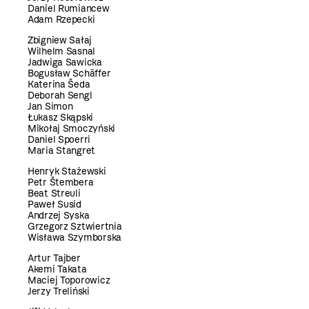
Daniel Rumiancew
Adam Rzepecki
Zbigniew Sałaj
Wilhelm Sasnal
Jadwiga Sawicka
Bogusław Schäffer
Katerina Šeda
Deborah Sengl
Jan Simon
Łukasz Skąpski
Mikołaj Smoczyński
Daniel Spoerri
Maria Stangret
Henryk Stażewski
Petr Štembera
Beat Streuli
Paweł Susid
Andrzej Syska
Grzegorz Sztwiertnia
Wisława Szymborska
Artur Tajber
Akemi Takata
Maciej Toporowicz
Jerzy Treliński