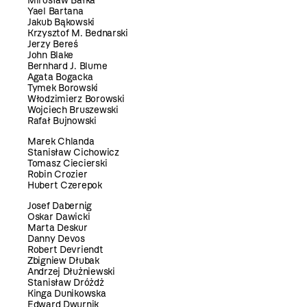
Mirosław Bałka
Yael Bartana
Jakub Bąkowski
Krzysztof M. Bednarski
Jerzy Bereś
John Blake
Bernhard J. Blume
Agata Bogacka
Tymek Borowski
Włodzimierz Borowski
Wojciech Bruszewski
Rafał Bujnowski
Marek Chlanda
Stanisław Cichowicz
Tomasz Ciecierski
Robin Crozier
Hubert Czerepok
Josef Dabernig
Oskar Dawicki
Marta Deskur
Danny Devos
Robert Devriendt
Zbigniew Dłubak
Andrzej Dłużniewski
Stanisław Dróżdż
Kinga Dunikowska
Edward Dwurnik