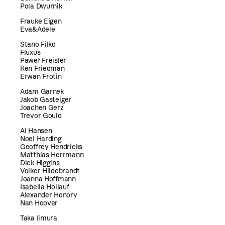
Pola Dwurnik
Frauke Eigen
Eva&Adele
Stano Filko
Fluxus
Paweł Freisler
Ken Friedman
Erwan Frotin
Adam Garnek
Jakob Gasteiger
Joachen Gerz
Trevor Gould
Al Hansen
Noel Harding
Geoffrey Hendricks
Matthias Herrmann
Dick Higgins
Volker Hildebrandt
Joanna Hoffmann
Isabella Hollauf
Alexander Honory
Nan Hoover
Taka Iimura