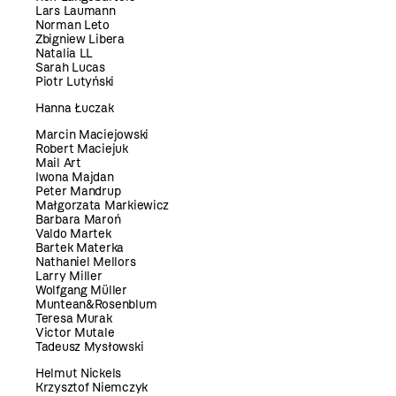
Lars Laumann
Norman Leto
Zbigniew Libera
Natalia LL
Sarah Lucas
Piotr Lutyński
Hanna Łuczak
Marcin Maciejowski
Robert Maciejuk
Mail Art
Iwona Majdan
Peter Mandrup
Małgorzata Markiewicz
Barbara Maroń
Valdo Martek
Bartek Materka
Nathaniel Mellors
Larry Miller
Wolfgang Müller
Muntean&Rosenblum
Teresa Murak
Victor Mutale
Tadeusz Mysłowski
Helmut Nickels
Krzysztof Niemczyk