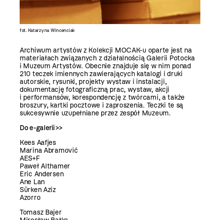
fot. Katarzyna Wincenciak
Archiwum artystów z Kolekcji MOCAK-u oparte jest na
materiałach związanych z działalnością Galerii Potocka
i Muzeum Artystów. Obecnie znajduje się w nim ponad
210 teczek imiennych zawierających katalogi i druki
autorskie, rysunki, projekty wystaw i instalacji,
dokumentację fotograficzną prac, wystaw, akcji
i performansów, korespondencję z twórcami, a także
broszury, kartki pocztowe i zaproszenia. Teczki te są
sukcesywnie uzupełniane przez zespół Muzeum.
Do e-galerii >>
Kees Aafjes
Marina Abramović
AES+F
Paweł Althamer
Eric Andersen
Ane Lan
Sürken Aziz
Azorro
Tomasz Bajer