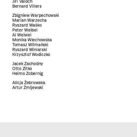
Jiří Valoch
Bernard Villers
Zbigniew Warpechowski
Marian Warzecha
Ryszard Waśko
Peter Weibel
Ai Weiwei
Monika Wiechowska
Tomasz Wilmański
Ryszard Winiarski
Krzysztof Wodiczko
Jacek Zachodny
Otto Zitko
Heimo Zobernig
Alicja Żebrowska
Artur Żmijewski