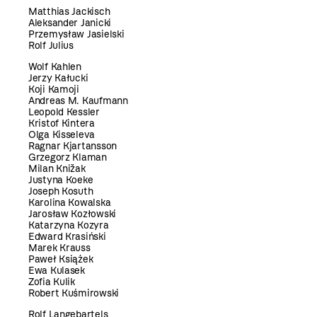
Matthias Jackisch
Aleksander Janicki
Przemysław Jasielski
Rolf Julius
Wolf Kahlen
Jerzy Kałucki
Koji Kamoji
Andreas M. Kaufmann
Leopold Kessler
Kristof Kintera
Olga Kisseleva
Ragnar Kjartansson
Grzegorz Klaman
Milan Knižak
Justyna Koeke
Joseph Kosuth
Karolina Kowalska
Jarosław Kozłowski
Katarzyna Kozyra
Edward Krasiński
Marek Krauss
Paweł Książek
Ewa Kulasek
Zofia Kulik
Robert Kuśmirowski
Rolf Langebartels