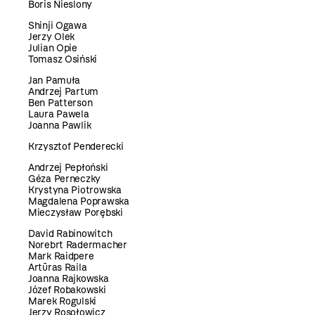
Boris Nieslony
Shinji Ogawa
Jerzy Olek
Julian Opie
Tomasz Osiński
Jan Pamuła
Andrzej Partum
Ben Patterson
Laura Pawela
Joanna Pawlik
Krzysztof Penderecki
Andrzej Pepłoński
Géza Perneczky
Krystyna Piotrowska
Magdalena Poprawska
Mieczysław Porębski
David Rabinowitch
Norebrt Radermacher
Mark Raidpere
Artūras Raila
Joanna Rajkowska
Józef Robakowski
Marek Rogulski
Jerzy Rosołowicz