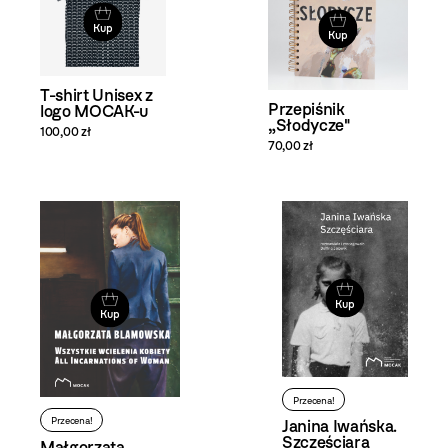
Kup
Kup
T-shirt Unisex z
Przepiśnik
logo MOCAK-u
„Słodycze"
100,00 zł
70,00 zł
Kup
Kup
Przecena!
Przecena!
Janina Iwańska.
Szczęściara
Małgorzata