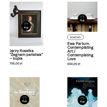
i filtrowanie
produktów
Kup
Kup
NOWOŚĆ!
Ewa Partum.
Contemplating
Jerzy Kosałka
Art /
"Żegnam państwa"
Contemplating
– kopia
Love
700,00 zł
600,00 zł
Kup
Kup