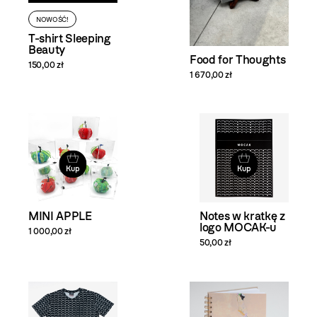
NOWOŚĆ!
T-shirt Sleeping
Beauty
Food for Thoughts
150,00 zł
1 670,00 zł
Kup
Kup
MINI APPLE
Notes w kratkę z
logo MOCAK-u
1 000,00 zł
50,00 zł