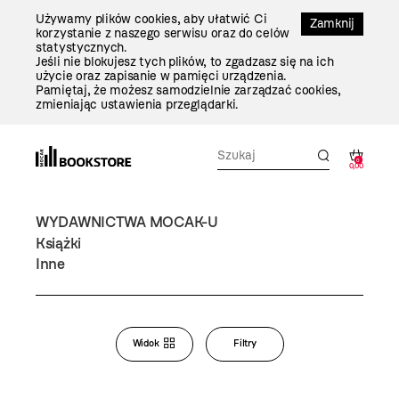
Przejdź
Używamy plików cookies, aby ułatwić Ci
Do
Zamknij
korzystanie z naszego serwisu oraz do celów
Treści
statystycznych.
Jeśli nie blokujesz tych plików, to zgadzasz się na ich
użycie oraz zapisanie w pamięci urządzenia.
Pamiętaj, że możesz samodzielnie zarządzać cookies,
zmieniając ustawienia przeglądarki.
0
0,00
WYDAWNICTWA MOCAK-U
Książki
Inne
Bookstore
Widok
Filtry
Zmiana
widoku