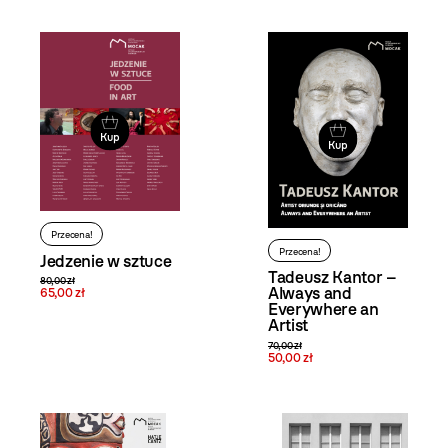
Kup
Kup
Przecena!
Przecena!
Jedzenie w sztuce
Tadeusz Kantor –
80,00 zł
Always and
65,00 zł
Everywhere an
Artist
70,00 zł
50,00 zł