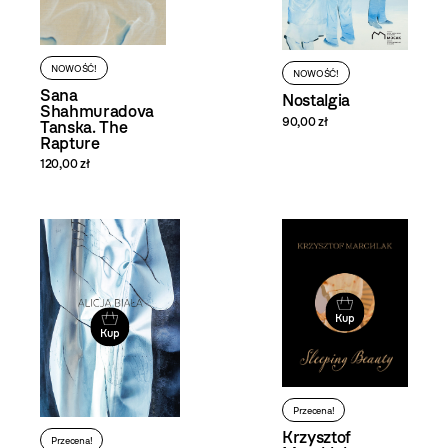
NOWOŚĆ!
NOWOŚĆ!
Sana
Nostalgia
Shahmuradova
90,00 zł
Tanska. The
Rapture
120,00 zł
Kup
Kup
Przecena!
Krzysztof
Przecena!