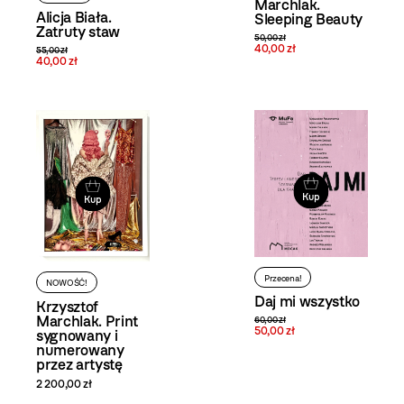
Marchlak.
Alicja Biała.
Sleeping Beauty
Zatruty staw
50,00 zł
40,00 zł
55,00 zł
40,00 zł
Kup
Kup
Przecena!
NOWOŚĆ!
Daj mi wszystko
Krzysztof
Marchlak. Print
60,00 zł
50,00 zł
sygnowany i
numerowany
przez artystę
2 200,00 zł