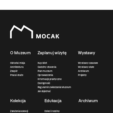
O Muzeum
Zaplanuj wizytę
Wystawy
Historia i misja
Kup bilet
Wystawy czasowe
Architektura
Godziny otwarcia
Wystawy stałe
Zespół
Plan muzeum
Archiwum
Praca i staże
Oprowadzenia
Projekty
Informacje praktyczne
Dostępność
Regulamin zwiedzania Muzeum
Jak dojechać
Kolekcja
Edukacja
Archiwum
Założenia kolekcji
Dzieci i rodziny