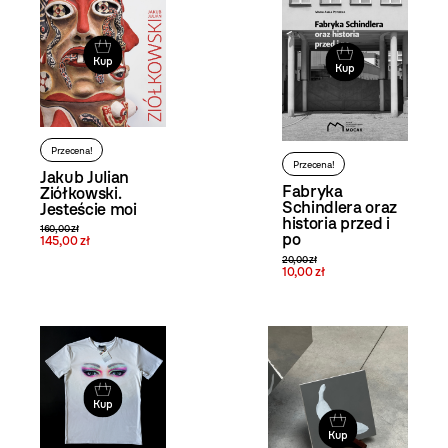
Kup
Kup
Przecena!
Przecena!
Jakub Julian
Fabryka
Ziółkowski.
Schindlera oraz
Jesteście moi
historia przed i
160,00 zł
po
145,00 zł
20,00 zł
10,00 zł
Kup
Kup