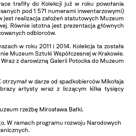
 trafiły do Kolekcji już w roku powołania
sanych pod 1 571 numerami inwentarzowymi)
w jest realizacja założeń statutowych Muzeum
owej. Równie istotna jest prezentacja głównych
icowanych odbiorców.
szach w roku 2011 i 2014. Kolekcja ta została
orzenie Muzeum Sztuki Współczesnej w Krakowie.
. Wraz z darowizną Galerii Potocka do Muzeum
K otrzymał w darze od spadkobierców Mikołaja
razy artysty wraz z liczącym kilka tysięcy
uzeum rzeźbę Mirosława Bałki.
wego. W ramach programu rozwoju Narodowych
ranicznych.