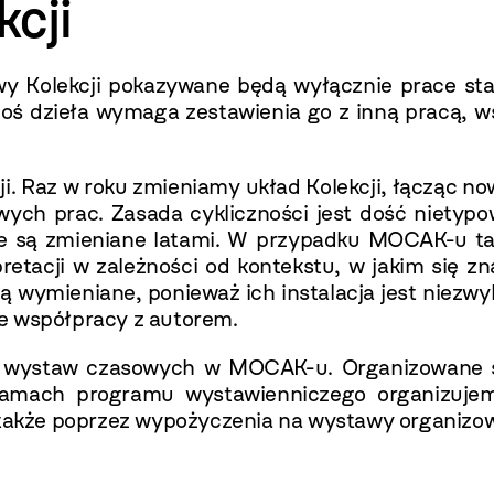
kcji
y Kolekcji pokazywane będą wyłącznie prace s
goś dzieła wymaga zestawienia go z inną pracą,
cji. Raz w roku zmieniamy układ Kolekcji, łącząc
ych prac. Zasada cykliczności jest dość nietyp
e są zmieniane latami. W przypadku MOCAK-u ta 
retacji w zależności od kontekstu, w jakim się zna
są wymieniane, ponieważ ich instalacja jest niezw
e współpracy z autorem.
h wystaw czasowych w MOCAK-u. Organizowane 
ramach programu wystawienniczego organizujem
 także poprzez wypożyczenia na wystawy organizow