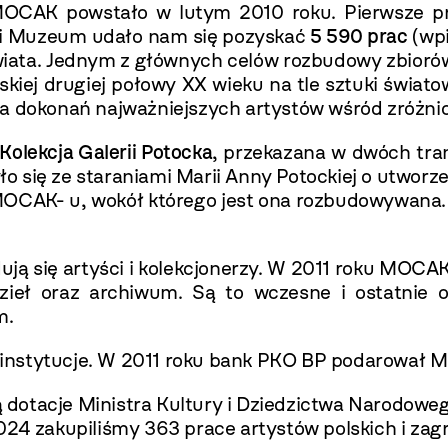
CAK powstało w lutym 2010 roku. Pierwsze prace
ości Muzeum udało nam się pozyskać
5 590 prac
(wpi
świata. Jednym z głównych celów rozbudowy zbioró
skiej drugiej połowy XX wieku na tle sztuki świat
ja dokonań najważniejszych artystów wśród zróżn
Kolekcja Galerii Potocka
, przekazana w dwóch tran
zyło się ze staraniami Marii Anny Potockiej o utw
ji MOCAK- u, wokół którego jest ona rozbudowywana
ują się artyści i kolekcjonerzy. W 2011 roku MOCA
ieł oraz archiwum. Są to wczesne i ostatnie ob
m.
instytucje. W 2011 roku bank PKO BP podarował M
 dotacje Ministra Kultury i Dziedzictwa Narodo
024 zakupiliśmy 363 prace artystów polskich i zag