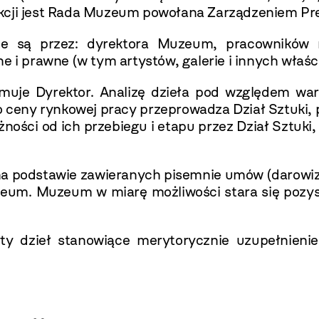
ekcji jest Rada Muzeum powołana Zarządzeniem P
iane są przez: dyrektora Muzeum, pracownik
 i prawne (w tym artystów, galerie i innych właści
jmuje Dyrektor. Analizę dzieła pod względem wart
go ceny rynkowej pracy przeprowadza Dział Sztuki,
ności od ich przebiegu i etapu przez Dział Sztu
na podstawie zawieranych pisemnie umów (darowi
zeum. Muzeum w miarę możliwości stara się pozys
y dzieł stanowiące merytorycznie uzupełnienie