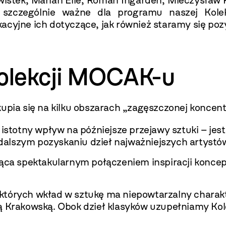
wistek, Marian Eile, Roman Ingarden, Mieczysław P
są szczególnie ważne dla programu naszej Kol
cyjne ich dotyczące, jak również staramy się pozy
Kolekcji MOCAK-u
upia się na kilku obszarach „zagęszczonej koncentr
ł istotny wpływ na późniejsze przejawy sztuki – j
a dalszym pozyskaniu dzieł najważniejszych artyst
dąca spektakularnym połączeniem inspiracji koncep
tórych wkład w sztukę ma niepowtarzalny charakt
ą Krakowską. Obok dzieł klasyków uzupełniamy Kole