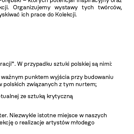
orębski – których potencjał inspiracyjny oraz
ekcji. Organizujemy wystawy tych twórców,
skiwać ich prace do Kolekcji.
acji”. W przypadku sztuki polskiej są nimi:
est ważnym punktem wyjścia przy budowaniu
ów polskich związanych z tym nurtem;
tualnej ze sztuką krytyczną
er. Niezwykle istotne miejsce w naszych
kcję o realizacje artystów młodego