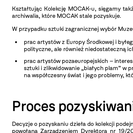
Kształtując Kolekcję MOCAK-u, sięgamy tak
archiwalia, które MOCAK stale pozyskuje.
W przypadku sztuki zagranicznej wybór Muze
prac artystów z Europy Środkowej i był
polityczne, ale również niedostateczną 
prac artystów pozaeuropejskich – interes
sztuki i zlikwidowanie „białych plam” w
na współczesny świat i jego problemy, kt
Proces pozyskiwani
Decyzje o pozyskaniu dzieła do kolekcji po
powołana Zarządzeniem Dyrektora nr 19/201