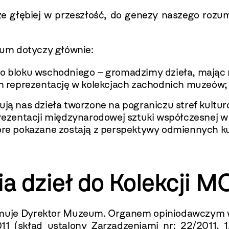
że głębiej w przeszłość, do genezy naszego rozu
um dotyczy głównie:
ego bloku wschodniego – gromadzimy dzieła, mając
ich reprezentację w kolekcjach zachodnich muzeów;
ują nas dzieła tworzone na pograniczu stref kultu
 prezentacji międzynarodowej sztuki współczesnej 
óre pokazane zostają z perspektywy odmiennych kult
a dzieł do Kolekcji 
dejmuje Dyrektor Muzeum. Organem opiniodawczym w
1 (skład ustalony Zarządzeniami nr: 22/2011, 