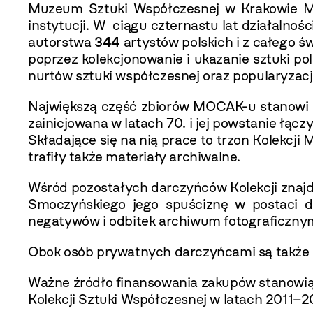
Muzeum Sztuki Współczesnej w Krakowie MO
instytucji. W ciągu czternastu lat działaln
autorstwa
344
artystów polskich i z całego 
poprzez kolekcjonowanie i ukazanie sztuki pol
nurtów sztuki współczesnej oraz popularyzac
Największą część zbiorów MOCAK-u stanowi
zainicjowana w latach 70. i jej powstanie łąc
Składające się na nią prace to trzon Kolekc
trafiły także materiały archiwalne.
Wśród pozostałych darczyńców Kolekcji znajd
Smoczyńskiego jego spuściznę w postaci dz
negatywów i odbitek archiwum fotograficzny
Obok osób prywatnych darczyńcami są także 
Ważne źródło finansowania zakupów stanowią
Kolekcji Sztuki Współczesnej w latach 2011–2