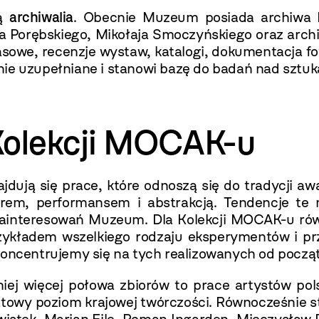
ią
archiwalia
. Obecnie Muzeum posiada archiwa M
a Porębskiego, Mikołaja Smoczyńskiego oraz arch
rasowe, recenzje wystaw, katalogi, dokumentacja fo
nie uzupełniane i stanowi bazę do badań nad sztu
Kolekcji MOCAK-u
ajdują się prace, które odnoszą się do tradycji
atrem, performansem i abstrakcją. Tendencje t
u zainteresowań Muzeum. Dla Kolekcji MOCAK-u rów
rzykładem wszelkiego rodzaju eksperymentów i prz
koncentrujemy się na tych realizowanych od począt
j więcej połowa zbiorów to prace artystów pols
towy poziom krajowej twórczości. Równocześnie st