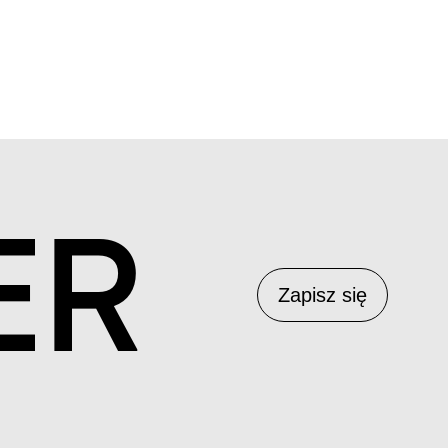
ER
Zapisz się