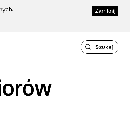
nych.
Zamknij
.
iorów