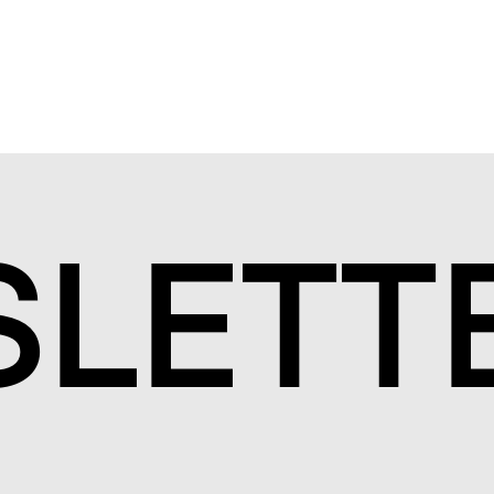
S
LETT