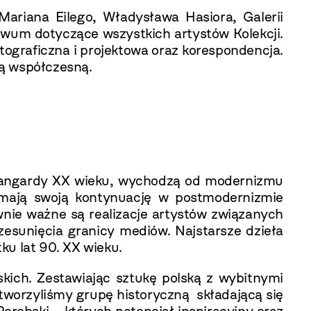
ariana Eilego, Władysława Hasiora, Galerii
iwum dotyczące wszystkich artystów Kolekcji.
tograficzna i projektowa oraz korespondencja.
ką współczesną.
 awangardy XX wieku, wychodzą od modernizmu
e mają swoją kontynuację w postmodernizmie
nie ważne są realizacje artystów związanych
esunięcia granicy mediów. Najstarsze dzieła
ku lat 90. XX wieku.
kich. Zestawiając sztukę polską z wybitnymi
worzyliśmy grupę historyczną składającą się