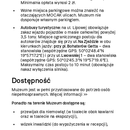
Minimalna opłata wynosi 2 zł.
Wolne miejsca parkingowe można znaleźć na
otaczających MOCAK ulicach. Muzeum nie
dysponuje własnym parkingiem.
Autobusy turystyczne:
na ul. Lipowej obowiązuje
zakaz wjazdu pojazdów o masie całkowitej powyżej
3,5 tony. Miejsce ograniczonego postoju dla
autokarów znajduje się przy
ul. Na Zjeździe
w obu
kierunkach jazdy:
przy pl. Bohaterów Getta
– dwa
stanowiska (współrzędne GPS: 50°02'48.4"N
19°57'17.2"E) i przy
ul. Lwowskiej 1
– dwa stanowiska
(współrzędne GPS: 50°02'45.3"N 19°57'19.6"E).
Maksymalny czas postoju to 10 minut (obowiązuje
nakaz wyłączenia silnika).
Dostępność
Muzeum jest w pełni przystosowane do potrzeb osób
niepełnosprawnych.
Więcej informacji >>
Ponadto na terenie Muzeum dostępne są:
przewijak dla niemowląt (w toalecie obok kawiarni
oraz w toalecie na ekspozycji),
wózek inwalidzki (do wypożyczenia w recepcji),