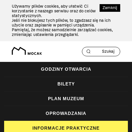
Przejdź
Używamy plików cookies, aby ułatwić Ci
Do
Zamknij
korzystanie z naszego serwisu oraz do celów
Treści
statystycznych.
Jeśli nie blokujesz tych plików, to zgadzasz się na ich
użycie oraz zapisanie w pamięci urządzenia.
Pamiętaj, że możesz samodzielnie zarządzać cookies,
zmieniając ustawienia przeglądarki.
GODZINY OTWARCIA
BILETY
PLAN MUZEUM
OPROWADZANIA
INFORMACJE PRAKTYCZNE