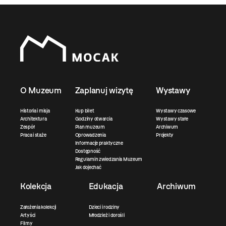
O Muzeum
Zaplanuj wizytę
Wystawy
Historia i misja
Kup bilet
Wystawy czasowe
Architektura
Godziny otwarcia
Wystawy stałe
Zespół
Plan muzeum
Archiwum
Praca i staże
Oprowadzenia
Projekty
Informacje praktyczne
Dostępność
Regulamin zwiedzania Muzeum
Jak dojechać
Kolekcja
Edukacja
Archiwum
Założenia kolekcji
Dzieci i rodziny
Artyści
Młodzież i dorośli
Filmy