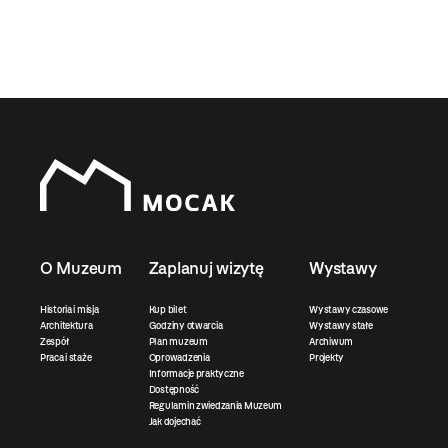
O Muzeum
Zaplanuj wizytę
Wystawy
Historia i misja
Kup bilet
Wystawy czasowe
Architektura
Godziny otwarcia
Wystawy stałe
Zespół
Plan muzeum
Archiwum
Praca i staże
Oprowadzenia
Projekty
Informacje praktyczne
Dostępność
Regulamin zwiedzania Muzeum
Jak dojechać