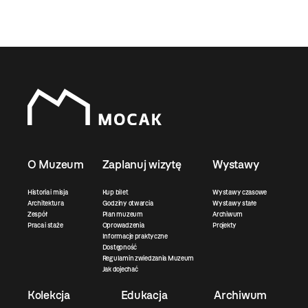
O Muzeum
Zaplanuj wizytę
Wystawy
Historia i misja
Kup bilet
Wystawy czasowe
Architektura
Godziny otwarcia
Wystawy stałe
Zespół
Plan muzeum
Archiwum
Praca i staże
Oprowadzenia
Projekty
Informacje praktyczne
Dostępność
Regulamin zwiedzania Muzeum
Jak dojechać
Kolekcja
Edukacja
Archiwum