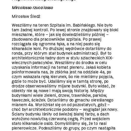
Mircolasso rzuca lasso
Mirosław Śledź
Weszliśmy na teren Szpitala im. Babińskiego. Nie było
tam żadnej kontroli. Po lewej stronie znajdowały się bloki
mieszkalne, które – jak się dowiedzieliśmy później –
zbudowano dla pracowników szpitala. Po prawej
rozciągała się ogromna łąka, a na niej pasło się
kilkanaście koni. Po dłuższej wędrówce dotarliśmy do
ronda, przy którym stał budynek administracji. Był to
architektonicznie ładny dom w stylu szlacheckich XIX-
wiecznych pałacyków. Weszliśmy do środka w celu
uzyskania informacji na temat pleneru. Jakaś kobieta
poinformowała nas, że zbiórka jest na oddziale 4a, po
czym wskazała ręką kierunek, bo nie mieliśmy pojęcia,
gdzie to może być. Udaliśmy się w tamtą stronę, po
drodze obserwowaliśmy mijane budynki. Było widać, że
obiekty nie są nowe i mają swoją historię. Między
budynkami wiele zieleni, drzew, trawników, parków,
ławeczek, ścieżek. Dotarliśmy do gmachu określanego
mianem 4a. Wyróżniał się on od pozostałych, gdyż –
choć był architektonicznie podobny – wyglądał jak nowy.
Ściany budynku lśniły od świeżej białej farby, a dach
wyłożono nowiutką czerwoną cegłą. Przed wejściem
stało kilkanaście osób. Domyśliliśmy się, że to nasi
plenerowicze. Podeszliśmy do grupy, po czym nastąpiła