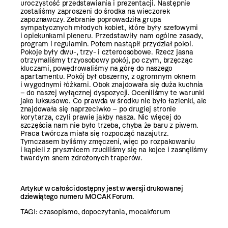
uroczystość przedstawiania i prezentacji. Następnie
zostaliśmy zaproszeni do środka na wieczorek
zapoznawczy. Zebranie poprowadziła grupa
sympatycznych młodych kobiet, które były szefowymi
i opiekunkami pleneru. Przedstawiły nam ogólne zasady,
program i regulamin. Potem nastąpił przydział pokoi.
Pokoje były dwu-, trzy- i czteroosobowe. Rzecz jasna
otrzymaliśmy trzyosobowy pokój, po czym, brzęcząc
kluczami, powędrowaliśmy na górę do naszego
apartamentu. Pokój był obszerny, z ogromnym oknem
i wygodnymi łóżkami. Obok znajdowała się duża kuchnia
– do naszej wyłącznej dyspozycji. Oceniliśmy te warunki
jako luksusowe. Co prawda w środku nie było łazienki, ale
znajdowała się naprzeciwko – po drugiej stronie
korytarza, czyli prawie jakby nasza. Nic więcej do
szczęścia nam nie było trzeba, chyba że baru z piwem.
Praca twórcza miała się rozpocząć nazajutrz.
Tymczasem byliśmy zmęczeni, więc po rozpakowaniu
i kąpieli z prysznicem rzuciliśmy się na kojce i zasnęliśmy
twardym snem zdrożonych traperów.
Artykuł w całości dostępny jest w wersji drukowanej
dziewiątego numeru MOCAK Forum.
TAGI:
czasopismo
,
dopoczytania
,
mocakforum