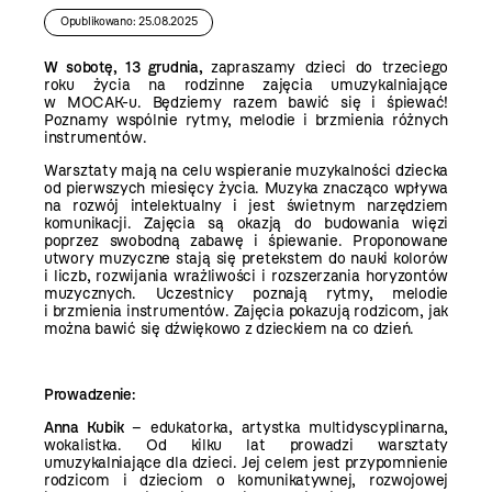
Opublikowano: 25.08.2025
W sobotę, 13 grudnia,
zapraszamy dzieci do trzeciego
roku życia na rodzinne zajęcia umuzykalniające
w MOCAK-u. Będziemy razem bawić się i śpiewać!
Poznamy wspólnie rytmy, melodie i brzmienia różnych
instrumentów.
Warsztaty mają na celu wspieranie muzykalności dziecka
od pierwszych miesięcy życia. Muzyka znacząco wpływa
na rozwój intelektualny i jest świetnym narzędziem
komunikacji. Zajęcia są okazją do budowania więzi
poprzez swobodną zabawę i śpiewanie. Proponowane
utwory muzyczne stają się pretekstem do nauki kolorów
i liczb, rozwijania wrażliwości i rozszerzania horyzontów
muzycznych. Uczestnicy poznają rytmy, melodie
i brzmienia instrumentów. Zajęcia pokazują rodzicom, jak
można bawić się dźwiękowo z dzieckiem na co dzień.
Prowadzenie:
Anna Kubik
– edukatorka, artystka multidyscyplinarna,
wokalistka. Od kilku lat prowadzi warsztaty
umuzykalniające dla dzieci. Jej celem jest przypomnienie
rodzicom i dzieciom o komunikatywnej, rozwojowej