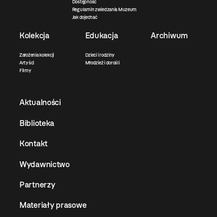
Dostępność
Regulamin zwiedzania Muzeum
Jak dojechać
Kolekcja
Edukacja
Archiwum
Założenia kolekcji
Dzieci i rodziny
Artyści
Młodzież i dorośli
Filmy
Aktualności
Biblioteka
Kontakt
Wydawnictwo
Partnerzy
Materiały prasowe