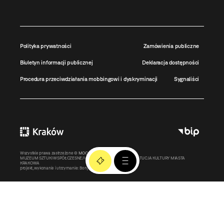
Polityka prywatności
Zamówienia publiczne
Biuletyn informacji publicznej
Deklaracja dostępności
Procedura przeciwdziałania mobbingowi i dyskryminacji
Sygnaliści
Wszystkie prawa zastrzeżone ©
MOCAK
2011-2026
MUZEUM SZTUKI WSPÓŁCZESNEJ W KRAKOWIE MOCAK – INSTYTUCJA KULTURY MIASTA
KRAKOWA
projekt, wykonanie i utrzymanie:
Bonjour.pl