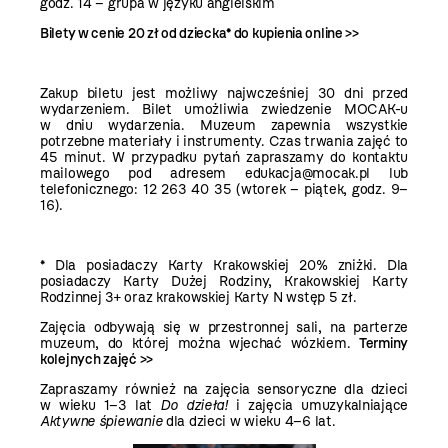
godz. 14 – grupa w języku angielskim
Bilety w cenie 20 zł od dziecka* do kupienia
online >>
Zakup biletu jest możliwy najwcześniej 30 dni przed
wydarzeniem. Bilet umożliwia zwiedzenie MOCAK-u
w dniu wydarzenia. Muzeum zapewnia wszystkie
potrzebne materiały i instrumenty. Czas trwania zajęć to
45 minut. W przypadku pytań zapraszamy do kontaktu
mailowego pod adresem edukacja@mocak.pl lub
telefonicznego: 12 263 40 35 (wtorek – piątek, godz. 9–
16).
* Dla posiadaczy Karty Krakowskiej 20% zniżki. Dla
posiadaczy Karty Dużej Rodziny, Krakowskiej Karty
Rodzinnej 3+ oraz krakowskiej Karty N wstęp 5 zł.
Zajęcia odbywają się w przestronnej sali, na parterze
muzeum, do której można wjechać wózkiem.
Terminy
kolejnych zajęć >>
Zapraszamy również na zajęcia sensoryczne dla dzieci
w wieku 1–3 lat
Do dzieła!
i zajęcia umuzykalniające
Aktywne śpiewanie
dla dzieci w wieku 4–6 lat.