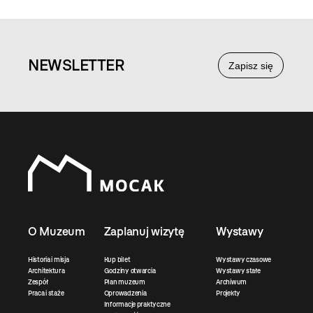
NEWS
LETTER
Zapisz się
O Muzeum
Zaplanuj wizytę
Wystawy
Historia i misja
Kup bilet
Wystawy czasowe
Architektura
Godziny otwarcia
Wystawy stałe
Zespół
Plan muzeum
Archiwum
Praca i staże
Oprowadzenia
Projekty
Informacje praktyczne