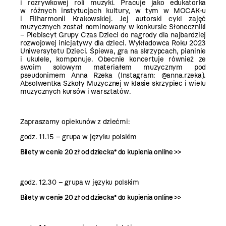
i rozrywkowej roli muzyki. Pracuje jako edukatorka
w różnych instytucjach kultury, w tym w MOCAK-u
i Filharmonii Krakowskiej. Jej autorski cykl zajęć
muzycznych został nominowany w konkursie Słoneczniki
– Plebiscyt Grupy Czas Dzieci do nagrody dla najbardziej
rozwojowej inicjatywy dla dzieci. Wykładowca Roku 2023
Uniwersytetu Dzieci. Śpiewa, gra na skrzypcach, pianinie
i ukulele, komponuje. Obecnie koncertuje również ze
swoim solowym materiałem muzycznym pod
pseudonimem Anna Rzeka (Instagram: @anna.rzeka).
Absolwentka Szkoły Muzycznej w klasie skrzypiec i wielu
muzycznych kursów i warsztatów.
Zapraszamy opiekunów z dziećmi:
godz. 11.15 – grupa w języku polskim
Bilety w cenie 20 zł od dziecka* do kupienia
online >>
godz. 12.30 – grupa w języku polskim
Bilety w cenie 20 zł od dziecka* do kupienia
online >>