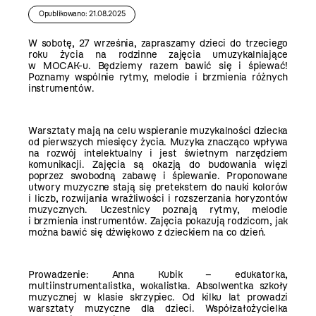
Opublikowano: 21.08.2025
W sobotę, 27 września, zapraszamy dzieci do trzeciego
roku życia na rodzinne zajęcia umuzykalniające
w MOCAK-u. Będziemy razem bawić się i śpiewać!
Poznamy wspólnie rytmy, melodie i brzmienia różnych
instrumentów.
Warsztaty mają na celu wspieranie muzykalności dziecka
od pierwszych miesięcy życia. Muzyka znacząco wpływa
na rozwój intelektualny i jest świetnym narzędziem
komunikacji. Zajęcia są okazją do budowania więzi
poprzez swobodną zabawę i śpiewanie. Proponowane
utwory muzyczne stają się pretekstem do nauki kolorów
i liczb, rozwijania wrażliwości i rozszerzania horyzontów
muzycznych. Uczestnicy poznają rytmy, melodie
i brzmienia instrumentów. Zajęcia pokazują rodzicom, jak
można bawić się dźwiękowo z dzieckiem na co dzień.
Prowadzenie: Anna Kubik – edukatorka,
multiinstrumentalistka, wokalistka. Absolwentka szkoły
muzycznej w klasie skrzypiec. Od kilku lat prowadzi
warsztaty muzyczne dla dzieci. Współzałożycielka