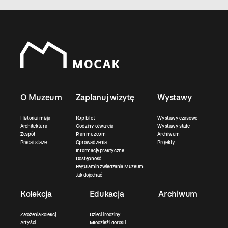
O Muzeum
Zaplanuj wizytę
Wystawy
Historia i misja
Kup bilet
Wystawy czasowe
Architektura
Godziny otwarcia
Wystawy stałe
Zespół
Plan muzeum
Archiwum
Praca i staże
Oprowadzenia
Projekty
Informacje praktyczne
Dostępność
Regulamin zwiedzania Muzeum
Jak dojechać
Kolekcja
Edukacja
Archiwum
Założenia kolekcji
Dzieci i rodziny
Artyści
Młodzież i dorośli