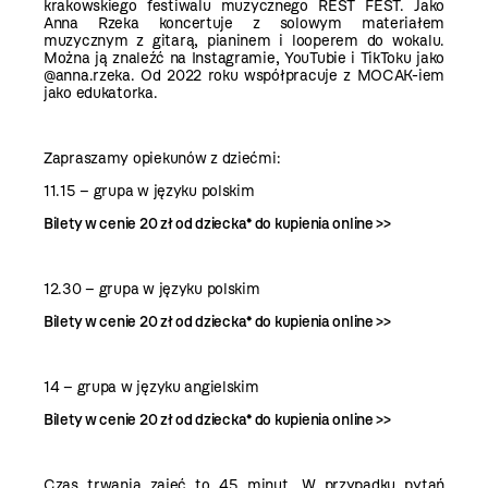
krakowskiego festiwalu muzycznego REST FEST. Jako
Anna Rzeka koncertuje z solowym materiałem
muzycznym z gitarą, pianinem i looperem do wokalu.
Można ją znaleźć na Instagramie, YouTubie i TikToku jako
@anna.rzeka. Od 2022 roku współpracuje z MOCAK-iem
jako edukatorka.
Zapraszamy opiekunów z dziećmi:
11.15 – grupa w języku polskim
Bilety w cenie 20 zł od dziecka* do kupienia
online >>
12.30 – grupa w języku polskim
Bilety w cenie 20 zł od dziecka* do kupienia
online >>
14 – grupa w języku angielskim
Bilety w cenie 20 zł od dziecka* do kupienia
online >>
Czas trwania zajęć to 45 minut. W przypadku pytań