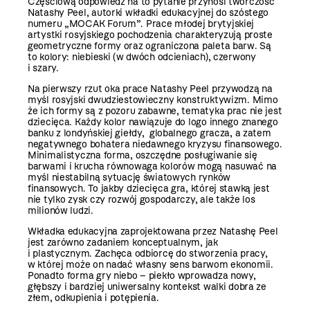
Częściową odpowiedź na to pytanie przynosi twórczość
Natashy Peel, autorki wkładki edukacyjnej do szóstego
numeru „MOCAK Forum”. Prace młodej brytyjskiej
artystki rosyjskiego pochodzenia charakteryzują proste
geometryczne formy oraz ograniczona paleta barw. Są
to kolory: niebieski (w dwóch odcieniach), czerwony
i szary.
Na pierwszy rzut oka prace Natashy Peel przywodzą na
myśl rosyjski dwudziestowieczny konstruktywizm. Mimo
że ich formy są z pozoru zabawne, tematyka prac nie jest
dziecięca. Każdy kolor nawiązuje do logo innego znanego
banku z londyńskiej giełdy, globalnego gracza, a zatem
negatywnego bohatera niedawnego kryzysu finansowego.
Minimalistyczna forma, oszczędne posługiwanie się
barwami i krucha równowaga kolorów mogą nasuwać na
myśl niestabilną sytuację światowych rynków
finansowych. To jakby dziecięca gra, której stawką jest
nie tylko zysk czy rozwój gospodarczy, ale także los
milionów ludzi.
Wkładka edukacyjna zaprojektowana przez Natashę Peel
jest zarówno zadaniem konceptualnym, jak
i plastycznym. Zachęca odbiorcę do stworzenia pracy,
w której może on nadać własny sens barwom ekonomii.
Ponadto forma gry niebo – piekło wprowadza nowy,
głębszy i bardziej uniwersalny kontekst walki dobra ze
złem, odkupienia i potępienia.