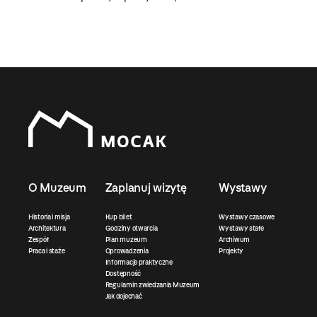
O Muzeum
Zaplanuj wizytę
Wystawy
Historia i misja
Kup bilet
Wystawy czasowe
Architektura
Godziny otwarcia
Wystawy stałe
Zespół
Plan muzeum
Archiwum
Praca i staże
Oprowadzenia
Projekty
Informacje praktyczne
Dostępność
Regulamin zwiedzania Muzeum
Jak dojechać