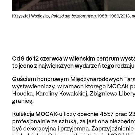
Krzysztof Wodiczko,
Pojazd dla bezdomnych
, 1988–1989/2013, na
Od 9 do 12 czerwca w wileńskim centrum wys
to jedno z największych wydarzeń tego rodzaju
Gościem honorowym
Międzynarodowych Targów
wystawienniczy, w ramach którego MOCAK poka
Houdka, Karoliny Kowalskiej, Zbigniewa Libery
granicą.
Kolekcja MOCAK-u
liczy obecnie 4557 prac 23
profesjonalnie ze sztuką, że jest ona niezb
być dekoracyjna i przyjemna. Zaprzyjaźnieni