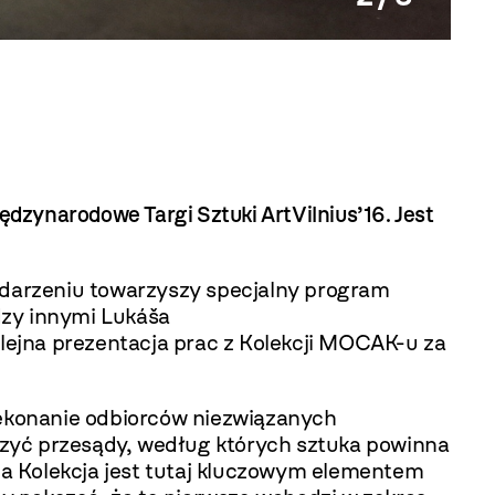
Małgor
ędzynarodowe Targi Sztuki ArtVilnius’16. Jest
darzeniu towarzyszy specjalny program
dzy innymi Lukáša
olejna prezentacja prac z Kolekcji MOCAK-u za
rzekonanie odbiorców niezwiązanych
czyć przesądy, według których sztuka powinna
a Kolekcja jest tutaj kluczowym elementem