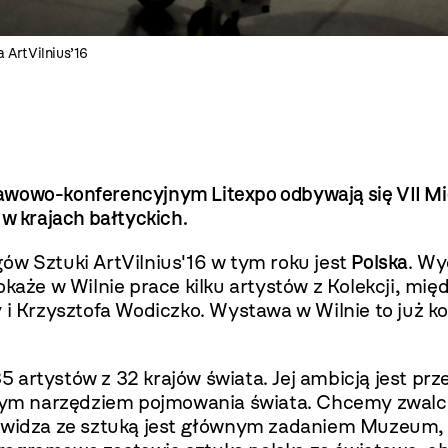
 ArtVilnius’16
tawowo-konferencyjnym Litexpo
odbywają się VII Mi
 w krajach bałtyckich.
 Sztuki ArtVilnius'16 w tym roku jest
Polska
. Wy
że w Wilnie prace kilku artystów z Kolekcji, mię
 i Krzysztofa Wodiczko. Wystawa w Wilnie to już k
5 artystów z 32 krajów świata. Jej ambicją jest p
ędnym narzędziem pojmowania świata. Chcemy zwal
e widza ze sztuką jest głównym zadaniem Muzeum, 