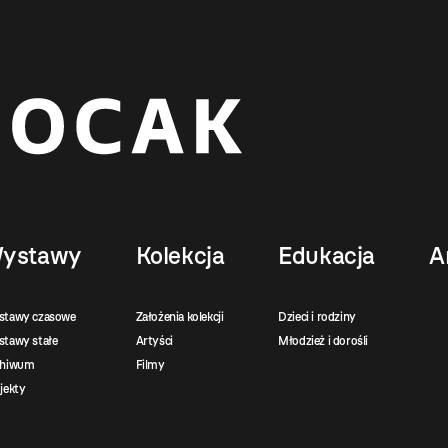
ystawy
Kolekcja
Edukacja
A
stawy czasowe
Założenia kolekcji
Dzieci i rodziny
tawy stałe
Artyści
Młodzież i dorośli
chiwum
Filmy
jekty