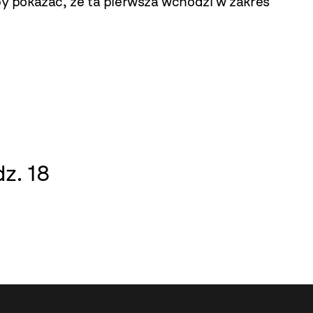
y pokazać, że ta pierwsza wchodzi w zakres
z. 18