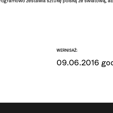
rogramowo zestawia sztukę polską ze światową, ab
WERNISAŻ:
09.06.2016 god