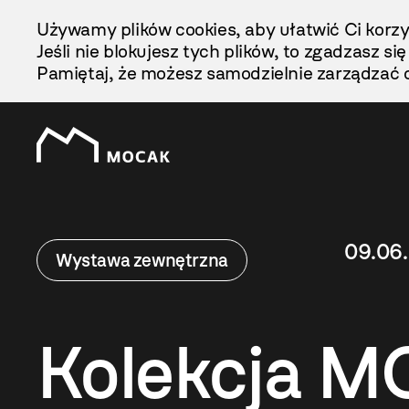
Przejdź
Używamy plików cookies, aby ułatwić Ci korzy
Do
Jeśli nie blokujesz tych plików, to zgadzasz si
Treści
Pamiętaj, że możesz samodzielnie zarządzać c
09.06.
Wystawa zewnętrzna
Kolekcja M