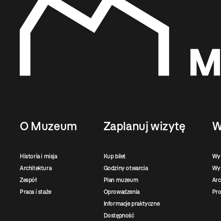
O Muzeum
Zaplanuj wizytę
W
Historia i misja
Kup bilet
Wy
Architektura
Godziny otwarcia
Wys
Zespół
Plan muzeum
Ar
Praca i staże
Oprowadzenia
Pro
Informacje praktyczne
Dostępność