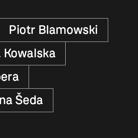
Piotr Blamowski
a Kowalska
bera
ina Šeda