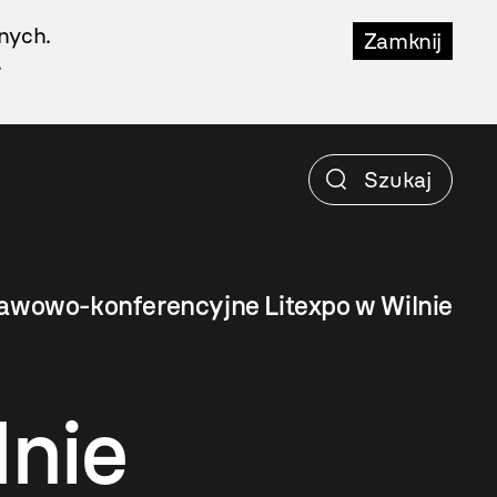
nych.
Zamknij
.
wowo-konferencyjne Litexpo w Wilnie
nie