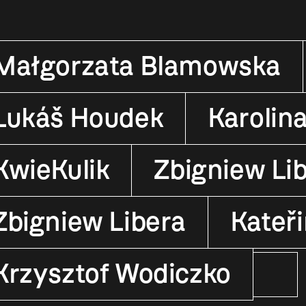
Małgorzata Blamowska
Lukáš Houdek
Karolin
KwieKulik
Zbigniew Li
Zbigniew Libera
Kateř
Krzysztof Wodiczko