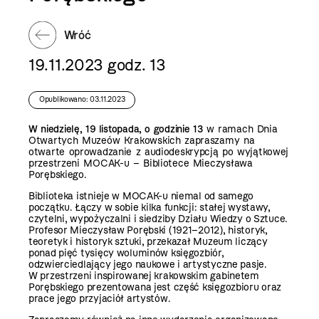
Wróć
19.11.2023 godz. 13
Opublikowano: 03.11.2023
W niedzielę, 19 listopada, o godzinie 13
w ramach Dnia
Otwartych Muzeów Krakowskich zapraszamy na
otwarte oprowadzanie z audiodeskrypcją po wyjątkowej
przestrzeni MOCAK-u – Bibliotece Mieczysława
Porębskiego.
Biblioteka istnieje w MOCAK-u niemal od samego
początku. Łączy w sobie kilka funkcji: stałej wystawy,
czytelni, wypożyczalni i siedziby Działu Wiedzy o Sztuce.
Profesor Mieczysław Porębski (1921–2012), historyk,
teoretyk i historyk sztuki, przekazał Muzeum liczący
ponad pięć tysięcy woluminów księgozbiór,
odzwierciedlający jego naukowe i artystyczne pasje.
W przestrzeni inspirowanej krakowskim gabinetem
Porębskiego prezentowana jest część księgozbioru oraz
prace jego przyjaciół artystów.