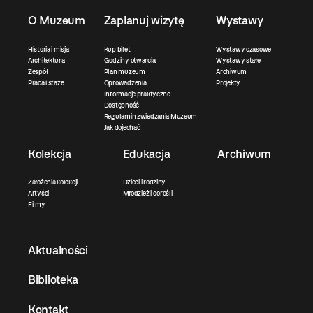
O Muzeum
Zaplanuj wizytę
Wystawy
Historia i misja
Kup bilet
Wystawy czasowe
Architektura
Godziny otwarcia
Wystawy stałe
Zespół
Plan muzeum
Archiwum
Praca i staże
Oprowadzenia
Projekty
Informacje praktyczne
Dostępność
Regulamin zwiedzania Muzeum
Jak dojechać
Kolekcja
Edukacja
Archiwum
Założenia kolekcji
Dzieci i rodziny
Artyści
Młodzież i dorośli
Filmy
Aktualności
Biblioteka
Kontakt