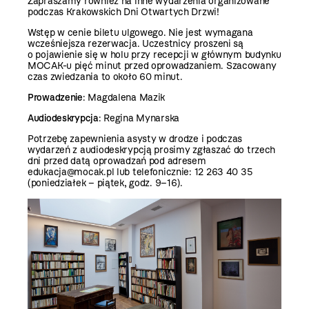
Zapraszamy również na inne wydarzenia organizowane
podczas Krakowskich Dni Otwartych Drzwi!
Wstęp w cenie biletu ulgowego. Nie jest wymagana
wcześniejsza rezerwacja. Uczestnicy proszeni są
o pojawienie się w holu przy recepcji w głównym budynku
MOCAK-u pięć minut przed oprowadzaniem. Szacowany
czas zwiedzania to około 60 minut.
Prowadzenie
: Magdalena Mazik
Audiodeskrypcja
: Regina Mynarska
Potrzebę zapewnienia asysty w drodze i podczas
wydarzeń z audiodeskrypcją prosimy zgłaszać do trzech
dni przed datą oprowadzań pod adresem
edukacja@mocak.pl lub telefonicznie:
12 263 40 35
(poniedziałek – piątek, godz. 9–16).