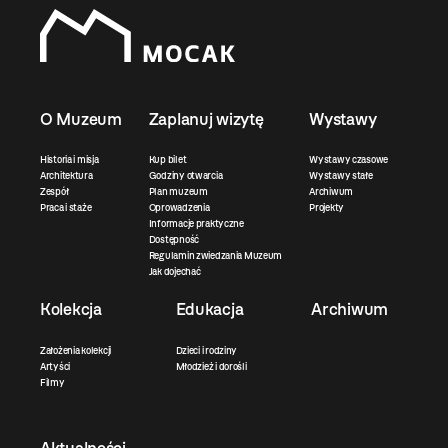
O Muzeum
Zaplanuj wizytę
Wystawy
Historia i misja
Kup bilet
Wystawy czasowe
Architektura
Godziny otwarcia
Wystawy stałe
Zespół
Plan muzeum
Archiwum
Praca i staże
Oprowadzenia
Projekty
Informacje praktyczne
Dostępność
Regulamin zwiedzania Muzeum
Jak dojechać
Kolekcja
Edukacja
Archiwum
Założenia kolekcji
Dzieci i rodziny
Artyści
Młodzież i dorośli
Filmy
Aktualności