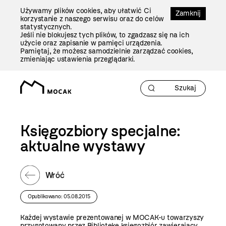
Przejdź
Używamy plików cookies, aby ułatwić Ci
Do
Zamknij
korzystanie z naszego serwisu oraz do celów
Treści
statystycznych.
Jeśli nie blokujesz tych plików, to zgadzasz się na ich
użycie oraz zapisanie w pamięci urządzenia.
Pamiętaj, że możesz samodzielnie zarządzać cookies,
zmieniając ustawienia przeglądarki.
Księgozbiory specjalne:
aktualne wystawy
Wróć
Opublikowano: 05.08.2015
Każdej wystawie prezentowanej w MOCAK-u towarzyszy
przygotowany przez Bibliotekę księgozbiór zawierający