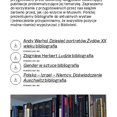
publikacje problematyzujące jej tematykę. Zapraszamy
do korzystania z przygotowanych przez nas książek
zarówno przed, jak i po wizycie w Muzeum. Poniżej
prezentujemy bibliografie do aktualnych wystaw
i jednocześnie przypominamy, że wszystkie pozycje
można również wypożyczać z Biblioteki.
Andy Warhol
Dziesięć portretów Żydów XX
wieku
bibliografia
POBIERZ [520 KB]
Zbigniew Herbert
Ludzie
bibliografia
POBIERZ [370 KB]
Gender w sztuce
bibliografia
POBIERZ [420 KB]
Polska – Izrael – Niemcy. Doświadczenie
Auschwitz
bibliografia
POBIERZ [360 KB]