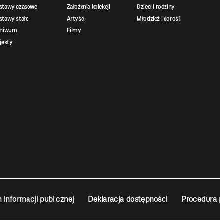
stawy czasowe
Założenia kolekcji
Dzieci i rodziny
tawy stałe
Artyści
Młodzież i dorośli
chiwum
Filmy
jekty
n informacji publicznej
Deklaracja dostępności
Procedura 