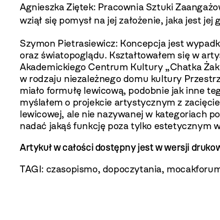
Agnieszka Ziętek: Pracownia Sztuki Zaangażow
wziął się pomysł na jej założenie, jaka jest jej
Szymon Pietrasiewicz: Koncepcja jest wypa
oraz światopoglądu. Kształtowałem się w ar
Akademickiego Centrum Kultury „Chatka Żaka”
w rodzaju niezależnego domu kultury Przestr
miało formułę lewicową, podobnie jak inne teg
myślałem o projekcie artystycznym z zacięci
lewicowej, ale nie nazywanej w kategoriach po
nadać jakąś funkcję poza tylko estetycznym 
Artykuł w całości dostępny jest w wersji dru
TAGI:
czasopismo
,
dopoczytania
,
mocakforu