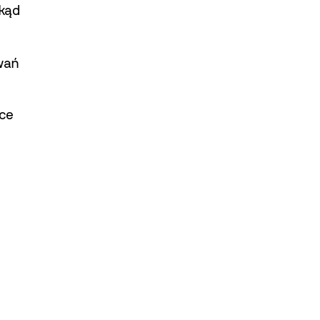
Skąd
wań
ce