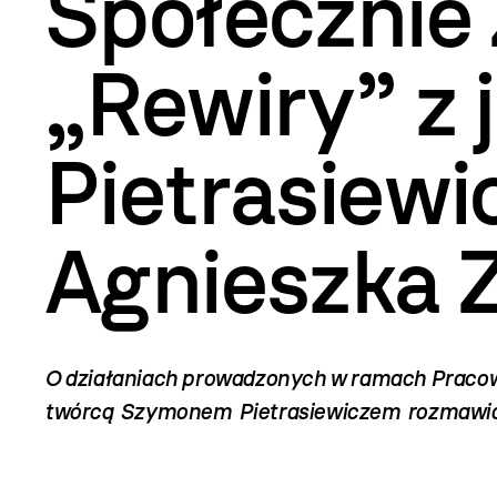
Społecznie
„Rewiry” z
Pietrasiew
Agnieszka Z
O działaniach prowadzonych w ramach Pracow
twórcą Szymonem Pietrasiewiczem rozmawia