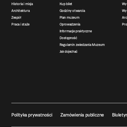
Historia i misja
Kup bilet
Wy
Architektura
Godziny otwarcia
Wys
Zespół
Plan muzeum
Ar
Praca i staże
Oprowadzenia
Pro
Informacje praktyczne
Dostępność
Regulamin zwiedzania Muzeum
Jak dojechać
Polityka prywatności
Zamówienia publiczne
Biulety