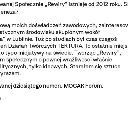
anej Społecznie „Rewiry” istnieje od 2012 roku. 
 geneza?
dkową moich doświadczeń zawodowych, zaintereso
tystycznym środowisku skupionym wokół
 w Lublinie. Tuż po studiach był czas czegoś
zeń Działań Twórczych TEKTURA. To ostatnie miejs
o typu inicjatywy na świecie. Tworząc „Rewiry”,
em społecznym o pewnej wrażliwości właśnie
litycznych, tylko ideowych. Starałem się sztuce
wyrazem.
kowanej dziesiątego numeru MOCAK Forum.
m