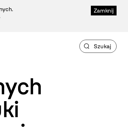
nych.
Zamknij
.
nych
ki