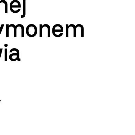
nej
Szymonem
ia
j