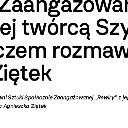
 Zaangażowa
 jej twórcą 
iczem rozmaw
iętek
ni Sztuki Społecznie Zaangażowanej „Rewiry”
z je
 Agnieszka Ziętek