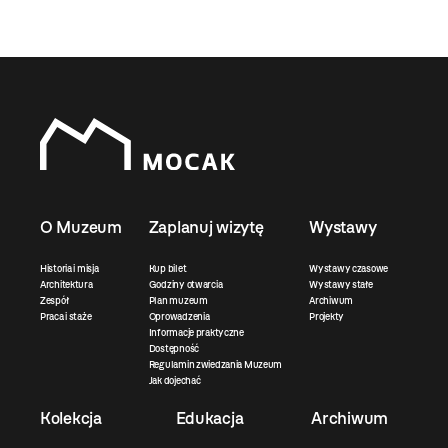
O Muzeum
Zaplanuj wizytę
Wystawy
Historia i misja
Kup bilet
Wystawy czasowe
Architektura
Godziny otwarcia
Wystawy stałe
Zespół
Plan muzeum
Archiwum
Praca i staże
Oprowadzenia
Projekty
Informacje praktyczne
Dostępność
Regulamin zwiedzania Muzeum
Jak dojechać
Kolekcja
Edukacja
Archiwum