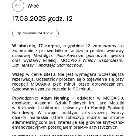
Wróć
17.08.2025 godz. 12
Opublikowano: 24.07.2025
W niedzielę, 17 sierpnia, o godzinie 12
zapraszamy na
zwiedzanie z przewodnikiem w języku polskim wystawy
czasowej
Nostalgia. Poszukiwacze gasnących gwiazd
oraz wystawy kolekcji MOCAK-u
Wielcy współcześni.
Dar Teresy i Andrzeja Starmachów.
Wstęp w cenie biletu. Nie jest wymagana wcześniejsza
rezerwacja. Uczestnicy proszeni są o pojawienie się przy
recepcji MOCAK-u pięć minut przed oprowadzaniem.
Szacowany czas zwiedzania to 90 minut.
Prowadzenie:
Adam Nehring
– edukator w MOCAK-u,
absolwent Akademii Sztuk Pięknych im. Jana Matejki
w Krakowie i doktorant Uniwersytetu Komisji Edukacji
Narodowej. W swojej praktyce artystycznej tworzy
obiekty malarskie (które zobaczyć można na stronie
adamnehring.com.pl/). Interesuje się głównie krytyczno-
emancypacyjnym potencjałem praktyk artystycznych.