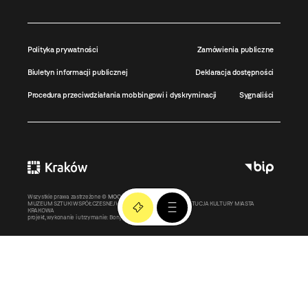
Polityka prywatności
Zamówienia publiczne
Biuletyn informacji publicznej
Deklaracja dostępności
Procedura przeciwdziałania mobbingowi i dyskryminacji
Sygnaliści
Wszystkie prawa zastrzeżone ©
MOCAK
2011-2026
MUZEUM SZTUKI WSPÓŁCZESNEJ W KRAKOWIE MOCAK – INSTYTUCJA KULTURY MIASTA
KRAKOWA
projekt, wykonanie i utrzymanie:
Bonjour.pl