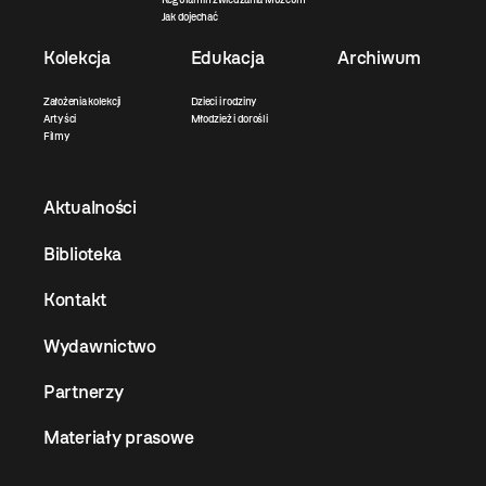
Jak dojechać
Kolekcja
Edukacja
Archiwum
Założenia kolekcji
Dzieci i rodziny
Artyści
Młodzież i dorośli
Filmy
Aktualności
Biblioteka
Kontakt
Wydawnictwo
Partnerzy
Materiały prasowe