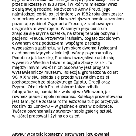
przez III Rzeszę w 1938 roku i w którym mieszkał wraz
z całą swoją rodziną. Na życzenie Anny Freud, jego
najmłodszej córki, po jej śmierci, w 1982 roku dom został
zamieniony w muzeum. Najważniejszym pomieszczeniem
pozostaje gabinet Zygmunta Freuda, z zachowanym
oryginalnym wystrojem. W samym jego centrum
znajduje się słynna kozetka, na której terapię odbywali
pacjenci Freuda. Przykryta irańskim, bogato zdobionym
dywanem oraz poduszkami współgra z resztą
wyposażenia gabinetu, w tym około dwoma tysiącami
dzieł pochodzących z kolekcji twórcy psychoanalizy.
Podobnie jak kozetkę, Freudowi szczęśliwie udało się
wywieźć z Wiednia także te bogate zbiory sztuki. To
między innymi wokół nich budowany jest program
wystawienniczy muzeum. Kolekcja, gromadzona od lat
90. XIX wieku, składa się przede wszystkim z dzieł
pochodzących ze starożytnego Egiptu, Grecji oraz
Rzymu. Obok nich Freud zbierał także odbitki
fotograficzne, pamiątki z wakacji we Włoszech, jak
również prace z epoki renesansu. Kolekcja prezentowana
jest tam, gdzie została rozmieszczona tuż po przybyciu
rodziny do Londynu – w gabinecie oraz w bibliotece.
Twórca psychoanalizy stworzył sobie galerię sztuki,
w której pracował i żył na co dzień.
Artykuł w całości dostępny jest w wersji drukowanej