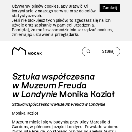
Przejdź
Używamy plików cookies, aby ułatwić Ci
Do
Zamknij
korzystanie z naszego serwisu oraz do celów
Treści
statystycznych.
Jeśli nie blokujesz tych plików, to zgadzasz się na ich
użycie oraz zapisanie w pamięci urządzenia.
Pamiętaj, że możesz samodzielnie zarządzać cookies,
zmieniając ustawienia przeglądarki.
Sztuka współczesna
w Muzeum Freuda
w Londynie
Monika Kozioł
Sztuka współczesna w Muzeum Freuda w Londynie
Monika Kozioł
Muzeum mieści się w budynku przy ulicy Maresfield
Gardens, w północnej części Londynu. Powstało w domu
Zygmunta Freuda, do którego przybył po aneksji Austrii