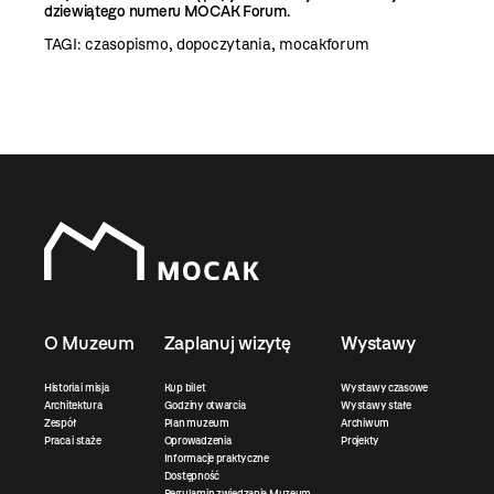
dziewiątego numeru MOCAK Forum.
TAGI:
czasopismo
,
dopoczytania
,
mocakforum
O Muzeum
Zaplanuj wizytę
Wystawy
Historia i misja
Kup bilet
Wystawy czasowe
Architektura
Godziny otwarcia
Wystawy stałe
Zespół
Plan muzeum
Archiwum
Praca i staże
Oprowadzenia
Projekty
Informacje praktyczne
Dostępność
Regulamin zwiedzania Muzeum