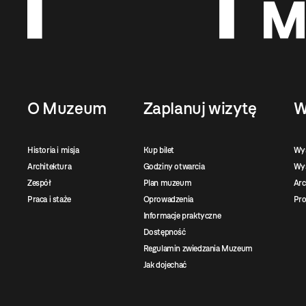
O Muzeum
Zaplanuj wizytę
W
Historia i misja
Kup bilet
Wy
Architektura
Godziny otwarcia
Wys
Zespół
Plan muzeum
Ar
Praca i staże
Oprowadzenia
Pro
Informacje praktyczne
Dostępność
Regulamin zwiedzania Muzeum
Jak dojechać