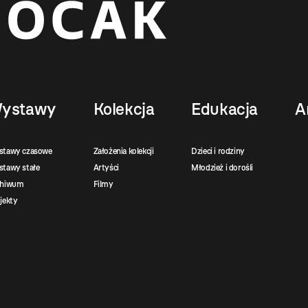
ystawy
Kolekcja
Edukacja
A
stawy czasowe
Założenia kolekcji
Dzieci i rodziny
tawy stałe
Artyści
Młodzież i dorośli
chiwum
Filmy
jekty