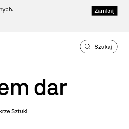
nych.
Zamknij
.
iem
dar
rze Sztuki