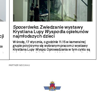
Spacerówka
. Zwiedzanie wystawy
Krystiana Lupy
Wyspa
dla opiekunów
ji
najmłodszych dzieci
W środę, 17 stycznia, o godzinie 11.15 w kameralnej
grupie przyjrzymy się wybranym pracom z wystawy
po
Krystiana Lupy
Wyspa
. Oprowadzania w tym cyklu są
też okazją do refleksji nad rodzicielstwem i wspólnej
e do
wymiany doświadczeń.
PARTNER MOCAK-U