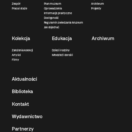
Zespół
Plan muzeum
Archiwum
Praca i staże
Oprowadzenia
Projekty
Informacje praktyczne
Dostępność
Regulamin zwiedzania Muzeum
Jak dojechać
Kolekcja
Edukacja
Archiwum
Założenia kolekcji
Dzieci i rodziny
Artyści
Młodzież i dorośli
Filmy
Aktualności
Biblioteka
Kontakt
Wydawnictwo
Partnerzy