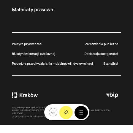
Materiały prasowe
Polityka prywatności
Zamówienia publiczne
Biuletyn informacji publicznej
Deklaracja dostępności
Procedura przeciwdziałania mobbingowi i dyskryminacji
Sygnaliści
Wszystkie prawa zastrzeżone ©
MOCAK
2011-2026
MUZEUM SZTUKI WSPÓŁCZESNEJ W KRAKOWIE MOCAK – INSTYTUCJA KULTURY MIASTA
KRAKOWA
projekt, wykonanie i utrzymanie:
Bonjour.pl