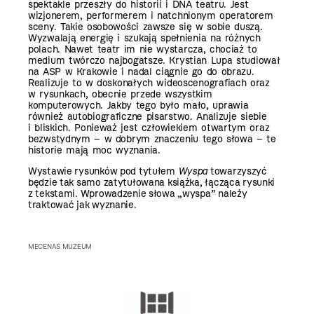
spektakle przeszły do historii i DNA teatru. Jest
wizjonerem, performerem i natchnionym operatorem
sceny. Takie osobowości zawsze się w sobie duszą.
Wyzwalają energię i szukają spełnienia na różnych
polach. Nawet teatr im nie wystarcza, chociaż to
medium twórczo najbogatsze. Krystian Lupa studiował
na ASP w Krakowie i nadal ciągnie go do obrazu.
Realizuje to w doskonałych wideoscenografiach oraz
w rysunkach, obecnie przede wszystkim
komputerowych. Jakby tego było mało, uprawia
również autobiograficzne pisarstwo. Analizuje siebie
i bliskich. Ponieważ jest człowiekiem otwartym oraz
bezwstydnym – w dobrym znaczeniu tego słowa – te
historie mają moc wyznania.
Wystawie rysunków pod tytułem
Wyspa
towarzyszyć
będzie tak samo zatytułowana książka, łącząca rysunki
z tekstami. Wprowadzenie słowa „wyspa” należy
traktować jak wyznanie.
MECENAS MUZEUM