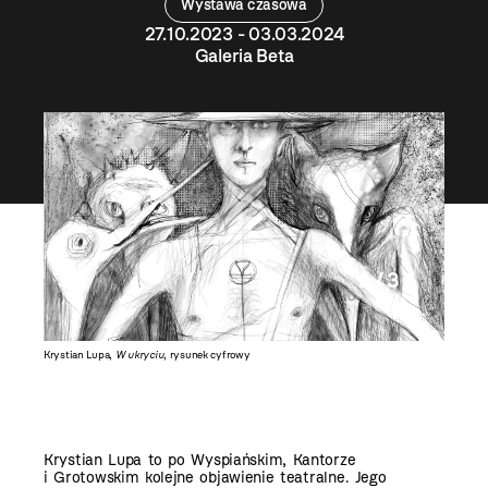
Wystawa czasowa
27.10.2023 - 03.03.2024
Galeria Beta
2 / 3
Krystian Lupa,
W ukryciu
, rysunek cyfrowy
Krystian
Krystian Lupa to po Wyspiańskim, Kantorze
i Grotowskim kolejne objawienie teatralne. Jego