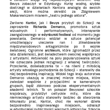
Beuys zobaczył w Edynburgu
Kurkę wodną
, szybko
dostrzegł w działaniach Kantora analogię do swoich
akcji, które można określić za Zbigniewem
Makarewiczem mianem „teatru jednego aktora”.
Zarówno
Kantor
, jak i
Beuys
przybyli do Szkocji na
zaproszenie
Richarda Demarco
, promotora sztuk
wizualnych i performatywnych, intensywnie
zaangażowanego w
edynburski festiwal
od momentu jego
powstania. Demarco widział w sztuce potencjał
umożliwiający uleczenie ran i zlikwidowanie
międzynarodowych antagonizmów po II wojnie
światowej. Ogromne
archiwum
, które zgromadził przez
lata działalności, jest świadectwem owocnej współpracy
z artystami. Aktywność na polu popularyzowania sztuki
nie oznaczała jednak rezygnacji z własnej twórczości.
Przeciwnie, doświadczenia te – na równi z miłością
artysty włoskiego pochodzenia do Szkocji – stanowiły dla
niej bezpośrednią inspirację. Widoki tego kraju autorstwa
Demarco ukazują w znacznej mierze miejsca, które
zwiedzał wspólnie z przyjaciółmi w kameralnych
grupach, bądź zbiorowo podczas eksperymentalnych
akademii letnich. To on pokazał Beuysowi szkockie
krajobrazy, przybliżył celtyckie mity, które dla
niemieckiego artysty stanowiły bodziec do stworzenia
kilkunastu prac. Kantor, choć nie wykonał dzieła
bezpośrednio inspirowanego miejscem, odnalazł
w edynburskiej publiczności wiernych odbiorców. Szkocja