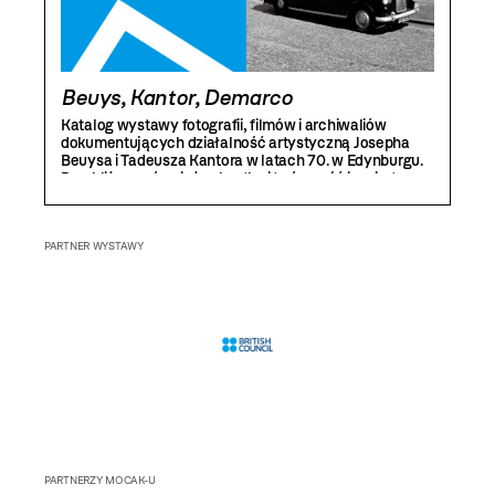
Beuys, Kantor, Demarco
Katalog wystawy fotografii, filmów i archiwaliów
dokumentujących działalność artystyczną Josepha
Beuysa i Tadeusza Kantora w latach 70. w Edynburgu.
Przybliża on również sylwetkę i twórczość inspiratora
spotkania obydwu artystów, Richarda Demarco,
jednego z najważniejszych animatorów sztuki
w Wielkiej Brytanii, którego rysunki i akwarele zostały
PARTNER WYSTAWY
pokazane w przestrzeni Biblioteki MOCAK-u.
PARTNERZY MOCAK-U