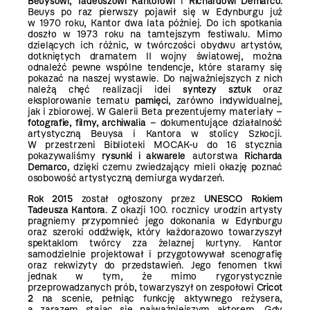
Beuysowi, Tadeuszowi Kantorowi
i
Richardowi Demarco.
Beuys po raz pierwszy pojawił się w Edynburgu już
w 1970 roku, Kantor dwa lata później. Do ich spotkania
doszło w 1973 roku na tamtejszym festiwalu. Mimo
dzielących ich różnic, w twórczości obydwu artystów,
dotkniętych dramatem II wojny światowej, można
odnaleźć pewne wspólne tendencje, które staramy się
pokazać na naszej wystawie. Do najważniejszych z nich
należą chęć realizacji idei
syntezy sztuk
oraz
eksplorowanie tematu
pamięci
, zarówno indywidualnej,
jak i zbiorowej. W Galerii Beta prezentujemy materiały –
fotografie, filmy, archiwalia
– dokumentujące działalność
artystyczną Beuysa i Kantora w stolicy Szkocji.
W przestrzeni Biblioteki MOCAK-u do 16 stycznia
pokazywaliśmy
rysunki i akwarele
autorstwa
Richarda
Demarco
, dzięki czemu zwiedzający mieli okazję poznać
osobowość artystyczną demiurga wydarzeń.
Rok 2015
został ogłoszony przez
UNESCO Rokiem
Tadeusza Kantora
. Z okazji 100. rocznicy urodzin artysty
pragniemy przypomnieć jego dokonania w Edynburgu
oraz szeroki oddźwięk, który każdorazowo towarzyszył
spektaklom twórcy zza żelaznej kurtyny. Kantor
samodzielnie projektował i przygotowywał scenografię
oraz rekwizyty do przedstawień. Jego fenomen tkwi
jednak w tym, że mimo rygorystycznie
przeprowadzanych prób, towarzyszył on zespołowi
Cricot
2
na scenie, pełniąc funkcję aktywnego reżysera,
a zarazem stając się najważniejszym aktorem. Gdy