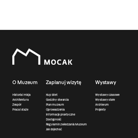
O Muzeum
Zaplanuj wizytę
Wystawy
Historia i misja
Kup bilet
Wystawy czasowe
Architektura
Godziny otwarcia
Wystawy stałe
Zespół
Plan muzeum
Archiwum
Praca i staże
Oprowadzenia
Projekty
Informacje praktyczne
Dostępność
Regulamin zwiedzania Muzeum
Jak dojechać