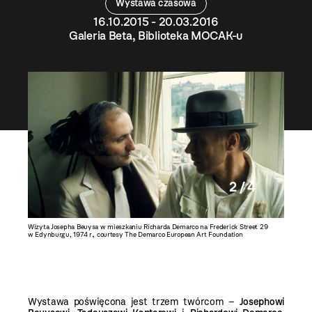
Wystawa czasowa
16.10.2015 - 20.03.2016
Galeria Beta, Biblioteka MOCAK-u
2 / 4
ynburgu,
Wizyta Josepha Beuysa w mieszkaniu Richarda Demarco na Frederick Street 29
Beuys w 
w Edynburgu, 1974 r., courtesy The Demarco European Art Foundation
Foundati
Wystawa poświęcona jest trzem twórcom –
Josephowi