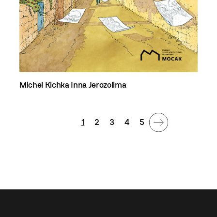
Michel Kichka
Inna Jerozolima
1
2
3
4
5