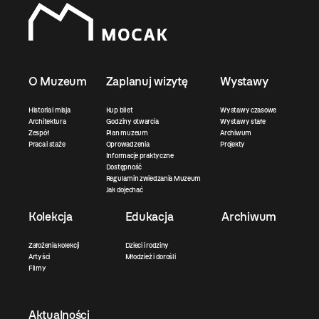
O Muzeum
Zaplanuj wizytę
Wystawy
Historia i misja
Kup bilet
Wystawy czasowe
Architektura
Godziny otwarcia
Wystawy stałe
Zespół
Plan muzeum
Archiwum
Praca i staże
Oprowadzenia
Projekty
Informacje praktyczne
Dostępność
Regulamin zwiedzania Muzeum
Jak dojechać
Kolekcja
Edukacja
Archiwum
Założenia kolekcji
Dzieci i rodziny
Artyści
Młodzież i dorośli
Filmy
Aktualności