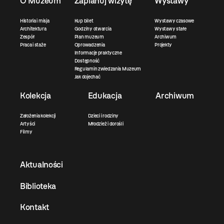
O Muzeum
Zaplanuj wizytę
Wystawy
Historia i misja
Kup bilet
Wystawy czasowe
Architektura
Godziny otwarcia
Wystawy stałe
Zespół
Plan muzeum
Archiwum
Praca i staże
Oprowadzenia
Projekty
Informacje praktyczne
Dostępność
Regulamin zwiedzania Muzeum
Jak dojechać
Kolekcja
Edukacja
Archiwum
Założenia kolekcji
Dzieci i rodziny
Artyści
Młodzież i dorośli
Filmy
Aktualności
Biblioteka
Kontakt