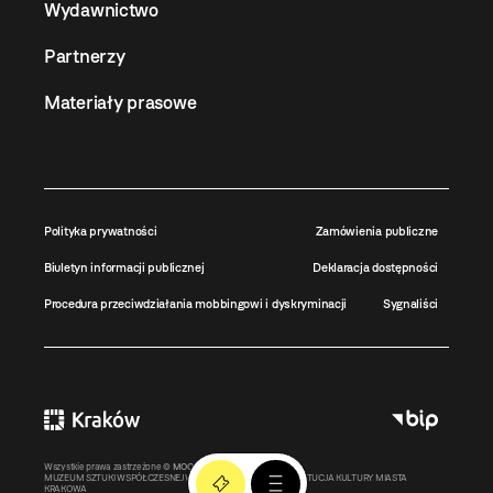
Wydawnictwo
Partnerzy
Materiały prasowe
Polityka prywatności
Zamówienia publiczne
Biuletyn informacji publicznej
Deklaracja dostępności
Procedura przeciwdziałania mobbingowi i dyskryminacji
Sygnaliści
Wszystkie prawa zastrzeżone ©
MOCAK
2011-2026
MUZEUM SZTUKI WSPÓŁCZESNEJ W KRAKOWIE MOCAK – INSTYTUCJA KULTURY MIASTA
KRAKOWA