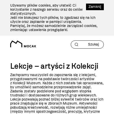
Przejdź
Używamy plików cookies, aby ułatwić Ci
Do
Zamknij
korzystanie z naszego serwisu oraz do celów
Treści
statystycznych.
Jeśli nie blokujesz tych plików, to zgadzasz się na ich
użycie oraz zapisanie w pamięci urządzenia.
Pamiętaj, że możesz samodzielnie zarządzać cookies,
zmieniając ustawienia przeglądarki.
Lekcje – artyści z Kolekcji
Zachęcamy nauczycieli do zapoznania się z lekcjami,
przygotowanymi na podstawie twórczości artystów
z Kolekcji Muzeum. Każda z nich została tak opracowana,
by umożliwić samodzielne przeprowadzenie zajęć.
Zadania zostały podzielone pod względem stopnia
trudności i dostosowane do różnych grup wiekowych.
Lekcje pozwalają poznać bliżej sylwetki twórców oraz ich
prace znajdujące się w zbiorach Muzeum. Aktywności
pobudzają kreatywność, rozwijają różne umiejętności
(między innymi spostrzegawczość, precyzję, krytyczne