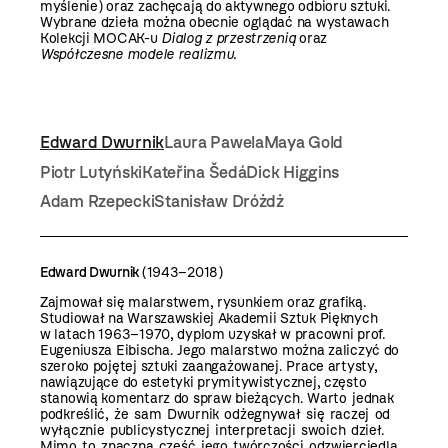
myślenie) oraz zachęcają do aktywnego odbioru sztuki.
Wybrane dzieła można obecnie oglądać na wystawach
Kolekcji MOCAK-u
Dialog z przestrzenią
oraz
Współczesne modele realizmu
.
Edward Dwurnik
Laura Pawela
Maya Gold
Piotr Lutyński
Kateřina Šedá
Dick Higgins
Adam Rzepecki
Stanisław Dróżdż
Edward Dwurnik
(1943–2018)
Zajmował się malarstwem, rysunkiem oraz grafiką.
Studiował na Warszawskiej Akademii Sztuk Pięknych
w latach 1963–1970, dyplom uzyskał w pracowni prof.
Eugeniusza Eibischa. Jego malarstwo można zaliczyć do
szeroko pojętej sztuki zaangażowanej. Prace artysty,
nawiązujące do estetyki prymitywistycznej, często
stanowią komentarz do spraw bieżących.
Warto jednak
podkreślić, że sam Dwurnik odżegnywał się raczej od
wyłącznie publicystycznej interpretacji swoich dzieł.
Mimo to znaczna część jego twórczości odzwierciedla