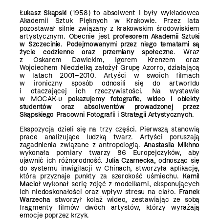
Łukasz Skąpski
(1958) to absolwent i były wykładowca
Akademii Sztuk Pięknych w Krakowie.
Przez lata
pozostawał silnie związany z krakowskim środowiskiem
artystycznym. Obecnie jest
profesorem Akademii Sztuki
w Szczecinie
.
Podejmowanymi przez niego tematami są
życie codzienne oraz przemiany społeczne
. Wraz
z Oskarem Dawickim, Igorem Krenzem oraz
Wojciechem Niedzielką założył Grupę Azorro, działającą
w latach 2001–2010. Artyści w swoich filmach
w ironiczny sposób odnosili się do artworldu
i otaczającej ich rzeczywistości. Na wystawie
w MOCAK-u
pokazujemy fotografie, wideo i obiekty
studentów oraz absolwentów prowadzonej przez
Skąpskiego Pracowni Fotografii i Strategii Artystycznych.
Ekspozycja dzieli się na trzy części. Pierwszą stanowią
prace analizujące ludzką twarz. Artyści poruszają
zagadnienia związane z antropologią.
Anastasiia Mikhno
wykonała pomiary twarzy 86 Europejczyków, aby
ujawnić ich różnorodność.
Julia Czarnecka
, odnosząc się
do systemu inwigilacji w Chinach, stworzyła aplikację,
która przyznaje punkty za szerokość uśmiechu.
Kamil
Macioł
wykonał serię zdjęć z modelkami, eksponujących
ich niedoskonałości oraz wpływ stresu na ciało.
Franek
Warzecha
stworzył kolaż wideo, zestawiając ze sobą
fragmenty filmów dwóch artystów, którzy wyrażają
emocje poprzez krzyk.