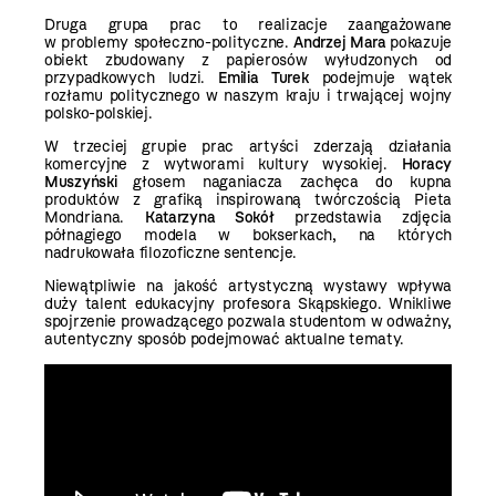
Druga grupa prac to realizacje zaangażowane
w problemy społeczno-polityczne.
Andrzej Mara
pokazuje
obiekt zbudowany z papierosów wyłudzonych od
przypadkowych ludzi.
Emilia Turek
podejmuje wątek
rozłamu politycznego w naszym kraju i trwającej wojny
polsko-polskiej.
W trzeciej grupie prac artyści zderzają działania
komercyjne z wytworami kultury wysokiej.
Horacy
Muszyński
głosem naganiacza zachęca do kupna
produktów z grafiką inspirowaną twórczością Pieta
Mondriana.
Katarzyna Sokół
przedstawia zdjęcia
półnagiego modela w bokserkach, na których
nadrukowała filozoficzne sentencje.
Niewątpliwie na jakość artystyczną wystawy wpływa
duży talent edukacyjny profesora Skąpskiego. Wnikliwe
spojrzenie prowadzącego pozwala studentom w odważny,
autentyczny sposób podejmować aktualne tematy.