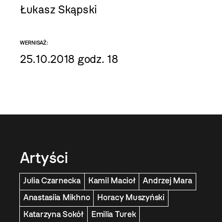
Łukasz Skąpski
WERNISAŻ:
25.10.2018 godz. 18
Artyści
Julia Czarnecka
Kamil Macioł
Andrzej Mara
Anastasiia Mikhno
Horacy Muszyński
Katarzyna Sokół
Emilia Turek