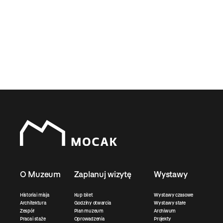
O Muzeum
Zaplanuj wizytę
Wystawy
Historia i misja
Kup bilet
Wystawy czasowe
Architektura
Godziny otwarcia
Wystawy stałe
Zespół
Plan muzeum
Archiwum
Praca i staże
Oprowadzenia
Projekty