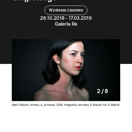
Wystawa czasowa
26.10.2018 - 17.03.2019
Galeria Re
2 / 8
. E.
Kamil Macioł,
almost_a_princess
, 2018, fotografia, courtesy K. Macioł, fot. K. Macioł
Julia Cz