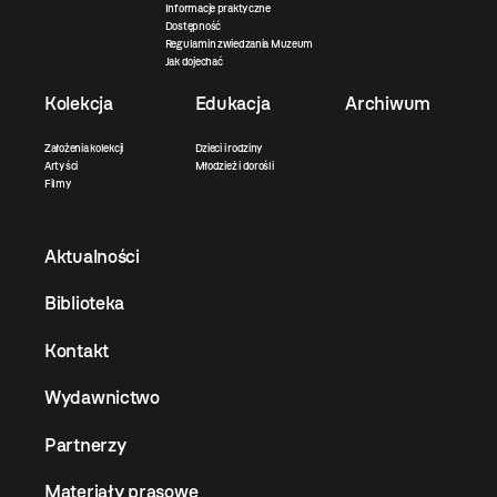
Informacje praktyczne
Dostępność
Regulamin zwiedzania Muzeum
Jak dojechać
Kolekcja
Edukacja
Archiwum
Założenia kolekcji
Dzieci i rodziny
Artyści
Młodzież i dorośli
Filmy
Aktualności
Biblioteka
Kontakt
Wydawnictwo
Partnerzy
Materiały prasowe