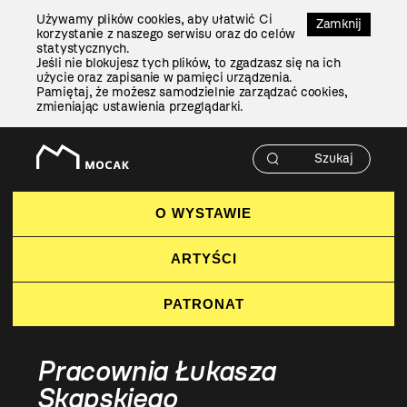
Przejdź
Używamy plików cookies, aby ułatwić Ci
Do
Zamknij
korzystanie z naszego serwisu oraz do celów
Treści
statystycznych.
Jeśli nie blokujesz tych plików, to zgadzasz się na ich
użycie oraz zapisanie w pamięci urządzenia.
Pamiętaj, że możesz samodzielnie zarządzać cookies,
zmieniając ustawienia przeglądarki.
O WYSTAWIE
ARTYŚCI
PATRONAT
Pracownia Łukasza
Skąpskiego