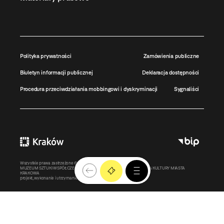
Polityka prywatności
Zamówienia publiczne
Biuletyn informacji publicznej
Deklaracja dostępności
Procedura przeciwdziałania mobbingowi i dyskryminacji
Sygnaliści
Wszystkie prawa zastrzeżone ©
MOCAK
2011-2026
MUZEUM SZTUKI WSPÓŁCZESNEJ W KRAKOWIE MOCAK – INSTYTUCJA KULTURY MIASTA
KRAKOWA
projekt, wykonanie i utrzymanie:
Bonjour.pl