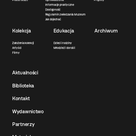
Informacje praktyczne
Dostępność
Regulamin zwiedzania Muzeum
Jak dojechać
Kolekcja
Edukacja
Archiwum
Założenia kolekcji
Dzieci i rodziny
Artyści
Młodzież i dorośli
Filmy
Aktualności
Biblioteka
Kontakt
Wydawnictwo
Partnerzy