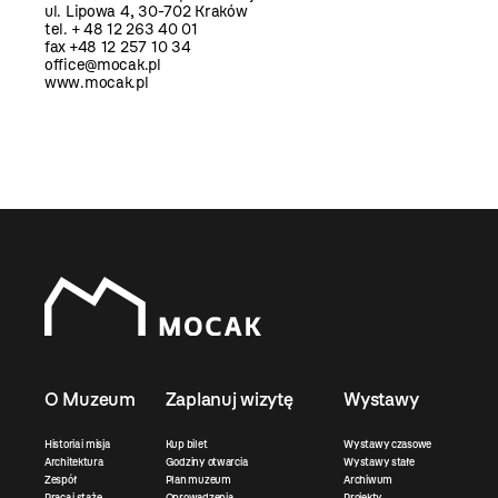
ul. Lipowa 4, 30-702 Kraków
tel. + 48 12 263 40 01
fax +48 12 257 10 34
office@mocak.pl
www.mocak.pl
O Muzeum
Zaplanuj wizytę
Wystawy
Historia i misja
Kup bilet
Wystawy czasowe
Architektura
Godziny otwarcia
Wystawy stałe
Zespół
Plan muzeum
Archiwum
Praca i staże
Oprowadzenia
Projekty