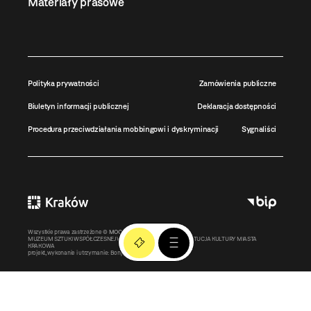
Materiały prasowe
Polityka prywatności
Zamówienia publiczne
Biuletyn informacji publicznej
Deklaracja dostępności
Procedura przeciwdziałania mobbingowi i dyskryminacji
Sygnaliści
Wszystkie prawa zastrzeżone ©
MOCAK
2011-2026
MUZEUM SZTUKI WSPÓŁCZESNEJ W KRAKOWIE MOCAK – INSTYTUCJA KULTURY MIASTA
KRAKOWA
projekt, wykonanie i utrzymanie:
Bonjour.pl