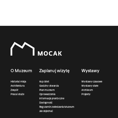
O Muzeum
Zaplanuj wizytę
Wystawy
Historia i misja
Kup bilet
Wystawy czasowe
Architektura
Godziny otwarcia
Wystawy stałe
Zespół
Plan muzeum
Archiwum
Praca i staże
Oprowadzenia
Projekty
Informacje praktyczne
Dostępność
Regulamin zwiedzania Muzeum
Jak dojechać