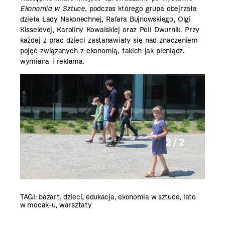
Ekonomia w Sztuce,
podczas którego grupa obejrzała
dzieła Lady Nakonechnej, Rafała Bujnowskiego, Olgi
Kisselevej, Karoliny Kowalskiej oraz Poli Dwurnik. Przy
każdej z prac dzieci zastanawiały się nad znaczeniem
pojęć związanych z ekonomią, takich jak pieniądz,
wymiana i reklama.
2 / 2
TAGI:
bazart
,
dzieci
,
edukacja
,
ekonomia w sztuce
,
lato
w mocak-u
,
warsztaty