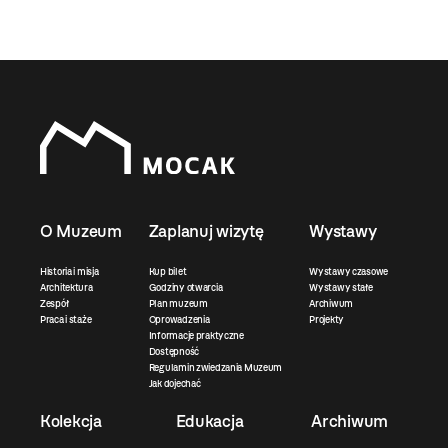
O Muzeum
Zaplanuj wizytę
Wystawy
Historia i misja
Kup bilet
Wystawy czasowe
Architektura
Godziny otwarcia
Wystawy stałe
Zespół
Plan muzeum
Archiwum
Praca i staże
Oprowadzenia
Projekty
Informacje praktyczne
Dostępność
Regulamin zwiedzania Muzeum
Jak dojechać
Kolekcja
Edukacja
Archiwum