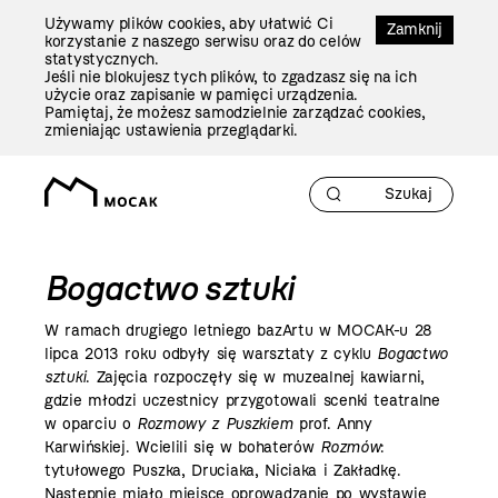
Przejdź
Używamy plików cookies, aby ułatwić Ci
Do
Zamknij
korzystanie z naszego serwisu oraz do celów
Treści
statystycznych.
Jeśli nie blokujesz tych plików, to zgadzasz się na ich
użycie oraz zapisanie w pamięci urządzenia.
Pamiętaj, że możesz samodzielnie zarządzać cookies,
zmieniając ustawienia przeglądarki.
Bogactwo sztuki
W ramach drugiego letniego bazArtu w MOCAK-u 28
lipca
2013 roku
odbyły się warsztaty z cyklu
Bogactwo
sztuki
. Zajęcia rozpoczęły się w muzealnej kawiarni,
gdzie młodzi uczestnicy przygotowali scenki teatralne
w oparciu o
Rozmowy z Puszkiem
prof. Anny
Karwińskiej. Wcielili się w bohaterów
Rozmów
:
tytułowego Puszka, Druciaka, Niciaka i Zakładkę.
Następnie miało miejsce oprowadzanie po wystawie