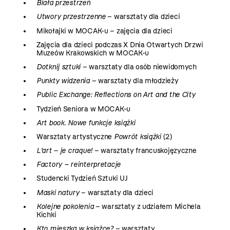
Biała przestrzeń
Utwory przestrzenne
– warsztaty dla dzieci
Mikołajki w MOCAK-u – zajęcia dla dzieci
Zajęcia dla dzieci podczas X Dnia Otwartych Drzwi
Muzeów Krakowskich w MOCAK-u
Dotknij sztuki
– warsztaty dla osób niewidomych
Punkty widzenia
– warsztaty dla młodzieży
Public Exchange: Reflections on Art and the City
Tydzień Seniora w MOCAK-u
Art book. Nowe funkcje książki
Warsztaty artystyczne
Powrót książki
(2)
L'art – je craque!
– warsztaty francuskojęzyczne
Factory – reinterpretacje
Studencki Tydzień Sztuki UJ
Maski natury
– warsztaty dla dzieci
Kolejne pokolenia
– warsztaty z udziałem Michela
Kichki
Kto mieszka w książce?
– warsztaty