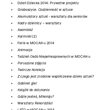
Dzień Dziecka 2014:
Prywatne projekty
Graboszyce. Codzienność w sztuce
Akumulatory sztuki
- warsztaty dla seniorów
Kadry dzielnicy
– warsztaty
Asamblaż
Karmniki
(2)
Ferie w MOCAK-u 2014
Animacja
Tydzień Osób Niepełnosprawnych w MOCAK-u
Poruszone zdjęcia
Twórcza Kolekcja
Z czego jest zrobione współczesne dzieło sztuki?
Gabinet gier
Książki do dotykania
Gdzie jesteś, Mikołaju?
Warsztaty
Rekordziści
LATO w MOCAK-u 2014