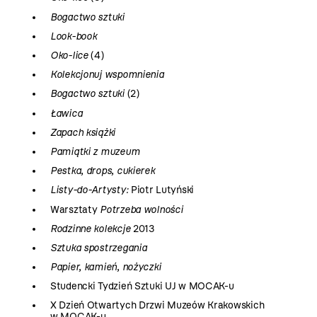
Bogactwo sztuki
Look-book
Oko-lice
(4)
Kolekcjonuj wspomnienia
Bogactwo sztuki
(2)
Ławica
Zapach książki
Pamiątki z muzeum
Pestka, drops, cukierek
Listy-do-Artysty:
Piotr Lutyński
Warsztaty
Potrzeba wolności
Rodzinne kolekcje
2013
Sztuka spostrzegania
Papier, kamień, nożyczki
Studencki Tydzień Sztuki UJ w MOCAK-u
X Dzień Otwartych Drzwi Muzeów Krakowskich
w MOCAK-u