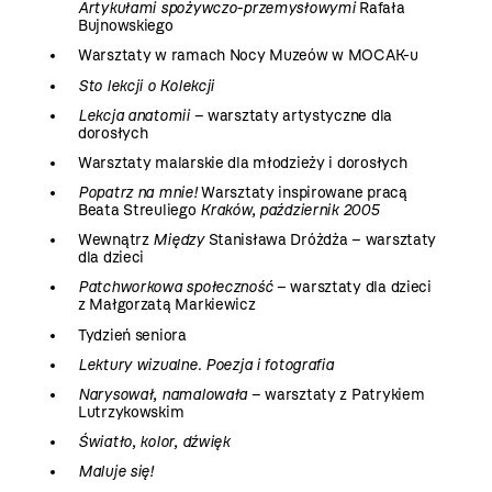
Artykułami spożywczo-przemysłowymi
Rafała
Bujnowskiego
Warsztaty w ramach Nocy Muzeów w MOCAK-u
Sto lekcji o Kolekcji
Lekcja anatomii
– warsztaty artystyczne dla
dorosłych
Warsztaty malarskie dla młodzieży i dorosłych
Popatrz na mnie!
Warsztaty inspirowane pracą
Beata Streuliego
Kraków, październik 2005
Wewnątrz
Między
Stanisława Dróżdża – warsztaty
dla dzieci
Patchworkowa społeczność
– warsztaty dla dzieci
z Małgorzatą Markiewicz
Tydzień seniora
Lektury wizualne. Poezja i fotografia
Narysował, namalowała
– warsztaty z Patrykiem
Lutrzykowskim
Światło, kolor, dźwięk
Maluje się!