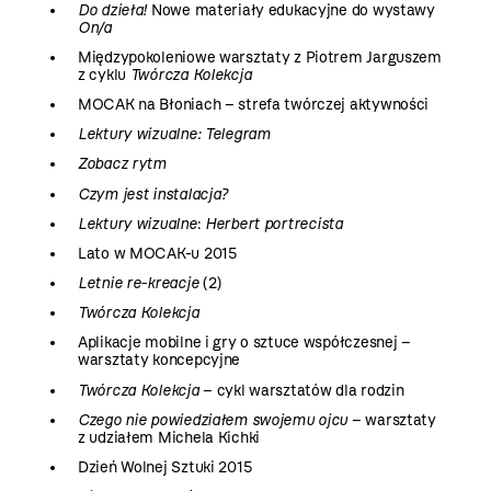
Do dzieła!
Nowe materiały edukacyjne do wystawy
On/a
Międzypokoleniowe warsztaty z Piotrem Jarguszem
z cyklu
Twórcza Kolekcja
MOCAK na Błoniach – strefa twórczej aktywności
Lektury wizualne: Telegram
Zobacz rytm
Czym jest instalacja?
Lektury wizualne
:
Herbert portrecista
Lato w MOCAK-u 2015
Letnie re-kreacje
(2)
Twórcza Kolekcja
Aplikacje mobilne i gry o sztuce współczesnej –
warsztaty koncepcyjne
Twórcza Kolekcja
– cykl warsztatów dla rodzin
Czego nie powiedziałem swojemu ojcu
– warsztaty
z udziałem Michela Kichki
Dzień Wolnej Sztuki 2015