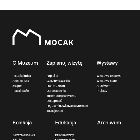
O Muzeum
Zaplanuj wizytę
Wystawy
Historia i misja
Kup bilet
Wystawy czasowe
Architektura
Godziny otwarcia
Wystawy stałe
Zespół
Plan muzeum
Archiwum
Praca i staże
Oprowadzenia
Projekty
Informacje praktyczne
Dostępność
Regulamin zwiedzania Muzeum
Jak dojechać
Kolekcja
Edukacja
Archiwum
Założenia kolekcji
Dzieci i rodziny