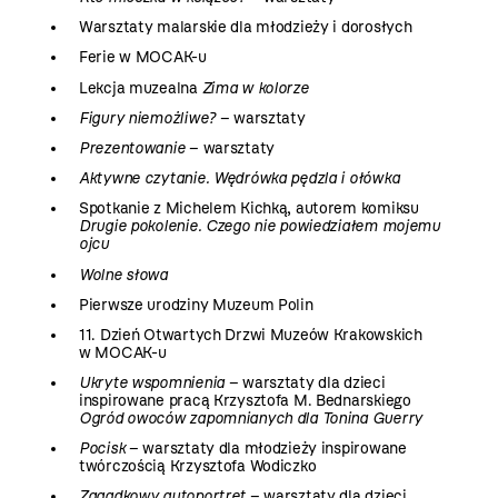
Warsztaty malarskie dla młodzieży i dorosłych
Ferie w MOCAK-u
Lekcja muzealna
Zima w kolorze
Figury niemożliwe?
– warsztaty
Prezentowanie
– warsztaty
Aktywne czytanie. Wędrówka pędzla i ołówka
Spotkanie z Michelem Kichką, autorem komiksu
Drugie pokolenie. Czego nie powiedziałem mojemu
ojcu
Wolne słowa
Pierwsze urodziny Muzeum Polin
11. Dzień Otwartych Drzwi Muzeów Krakowskich
w MOCAK-u
Ukryte wspomnienia
– warsztaty dla dzieci
inspirowane pracą Krzysztofa M. Bednarskiego
Ogród owoców zapomnianych dla Tonina Guerry
Pocisk
– warsztaty dla młodzieży inspirowane
twórczością Krzysztofa Wodiczko
Zagadkowy autoportret
– warsztaty dla dzieci