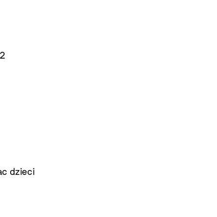
12
c dzieci