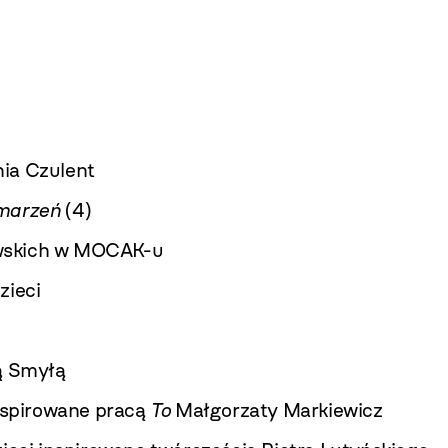
ia Czulent
 marzeń
(4)
wskich w MOCAK-u
zieci
ą Smyłą
inspirowane pracą
To
Małgorzaty Markiewicz