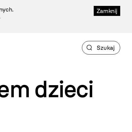
nych.
Zamknij
.
iem
dzieci