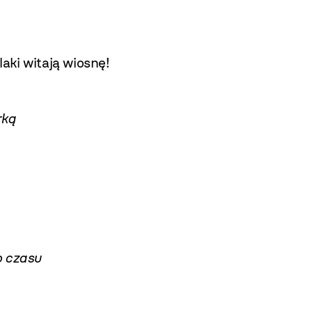
aki witają wiosnę!
rką
o czasu