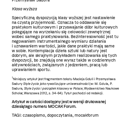
Przemysław Sadura
Klasa wyższa
Specyficzną dyspozycją klasy wyższej jest nastawienie
na czystą przyjemność. Oznacza to oddawanie się
praktykom kulturowym i przyswajanie dóbr kulturowych
polegające na wyrzekaniu się celowości zewnętrznej
wobec samego praktykowania. Bezinteresowność jest tu
negowaniem instrumentalnego wymiaru działania
i uznawaniem wartości, jakie dane praktyki mają same
w sobie. Kontemplacja dzieła sztuki lub natury jest
dobrym, ale skrajnym przykładem realizowania się tych
dyspozycji, bo znajdują one wyraz także w codziennych
aktywnościach, związanych z jedzeniem, pracą lub
uprawianiem sportu.
1
Niniejszy artykuł jest fragmentem tekstu Macieja Gduli i Przemysława
Sadury
Style życia jako rywalizujące uniwersalności
(w: M. Gdula, P.
Sadura,
Style życia i porządek klasowy w Polsce
, Wydawnictwo Naukowe
Scholar, Warszawa 2012, s. 34-64). Tytuł pochodzi od redakcji.
Artykuł w całości dostępny jest w wersji drukowanej
dziesiątego numeru MOCAK Forum.
TAGI:
czasopismo
,
dopoczytania
,
mocakforum