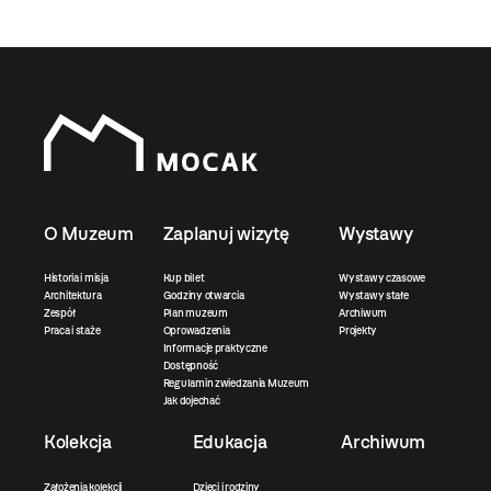
O Muzeum
Zaplanuj wizytę
Wystawy
Historia i misja
Kup bilet
Wystawy czasowe
Architektura
Godziny otwarcia
Wystawy stałe
Zespół
Plan muzeum
Archiwum
Praca i staże
Oprowadzenia
Projekty
Informacje praktyczne
Dostępność
Regulamin zwiedzania Muzeum
Jak dojechać
Kolekcja
Edukacja
Archiwum
Założenia kolekcji
Dzieci i rodziny