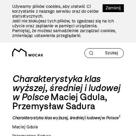
Przejdź
Używamy plików cookies, aby ułatwić Ci
Do
Zamknij
korzystanie z naszego serwisu oraz do celów
Treści
statystycznych.
Jeśli nie blokujesz tych plików, to zgadzasz się na ich
użycie oraz zapisanie w pamięci urządzenia.
Pamiętaj, że możesz samodzielnie zarządzać cookies,
zmieniając ustawienia przeglądarki.
Charakterystyka klas
wyższej, średniej i ludowej
w Polsce
Maciej Gdula,
Przemysław Sadura
1
Charakterystyka klas wyższej, średniej i ludowej w Polsce
Maciej Gdula