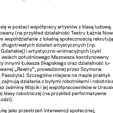
ię w postaci współpracy artystów z klasą ludo­wą.
zowany (na przykład działalność Teatru Łaźnia Now
e współdziałanie z lokalną społecznością rekrutuj
, długotrwałych działań artystycz­nych (np.
 Gdańskiej) i artystyczno-animacyjnych (cykl
 wsiach południowego Mazowsza koordynowany
 innymi Łukasza Skąpskiego oraz działalność lu­
o­wanej „Rewiry”, prowadzonej przez Szymona
a Pasożyta). Szczególne miejsce na mapie praktyk
zajmują działania z byłymi robotnikami i robot­nic
z Jaśminę Wójcik i jej współpracowników w Ursusi
j klasy robotniczej (na przykład perfor­matywne
odzi).
ę jako przestrzeń interwencji spo­łecznej,