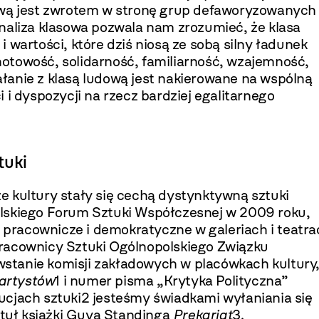
ową jest zwrotem w stronę grup defaworyzowanych
naliza klasowa pozwala nam zrozumieć, że klasa
 wartości, które dziś niosą ze sobą silny ładunek
otowość, solidarność, familiarność, wzajemność,
ała­nie z klasą ludową jest nakierowane na wspól­ną
 i dyspozycji na rzecz bardziej egalitarne­go
tuki
e kultury stały się cechą dystynktywną sztuki
l­skiego Forum Sztuki Współczesnej w 2009 roku,
je pracownicze i demokratyczne w galeriach i teatra
Pracownicy Sztuki Ogólnopolskiego Związku
tanie komisji zakładowych w placów­kach kultury,
 artystów
1 i numer pisma „Krytyka Polityczna”
ucjach sztuki2 jesteśmy świadkami wyłaniania się
ytuł książki Guya Standinga
Prekariat
3.