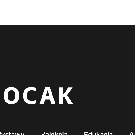
ystawy
Kolekcja
Edukacja
A