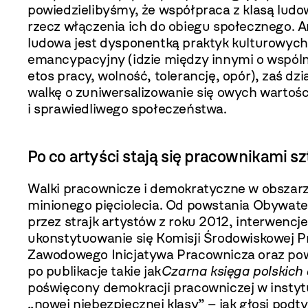
powiedzielibyśmy, że współpraca z klasą lud
rzecz włączenia ich do obiegu społecznego. A
ludowa jest dyspo­nentką praktyk kulturowych i
emancypa­cyjny (idzie między innymi o wspóln
etos pracy, wolność, tolerancję, opór), zaś dzi
walkę o zuniwersalizowanie się owych war­tości
i sprawiedliwego społeczeństwa.
Po co artyści stają się pracownikami sz
Walki pracownicze i demokratyczne w obsza­rz
minionego pięciolecia. Od powstania Obywate
przez strajk artystów z roku 2012, interwen­c
ukonstytuowanie się Komisji Środo­wiskowej 
Zawodowego Inicjatywa Pracownicza oraz pows
po publikacje takie jak
Czarna księga polskich
poświęcony demokracji pracowni­czej w instyt
„nowej niebezpiecznej klasy” – jak głosi podt