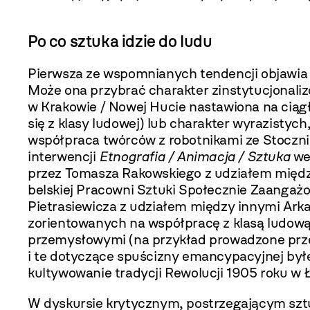
Po co sztuka idzie do ludu
Pierwsza ze wspomnianych tendencji objawia s
Może ona przybrać charakter zinstytucjona­li
w Krakowie / Nowej Hucie nastawiona na ciągł
się z klasy ludowej) lub charakter wyrazistych
współpraca twórców z robotnikami ze Stoczni
interwencji
Etnografia / Animacja / Sztuka
we
przez Tomasza Rakowskiego z udziałem między
belskiej Pracowni Sztuki Społecznie Zaangaż
Pietrasiewicza z udziałem między innymi Ark
zorientowanych na współpracę z klasą ludową 
przemysłowymi (na przykład prowadzo­ne prze
i te dotyczące spuścizny emancypa­cyjnej byłe
kultywowanie tradycji Rewolucji 1905 roku w Ł
W dyskursie krytycznym, postrzegają­cym sztuk