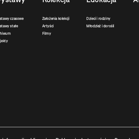
stawy czasowe
Założenia kolekcji
Dzieci i rodziny
tawy stałe
Artyści
Młodzież i dorośli
chiwum
Filmy
jekty