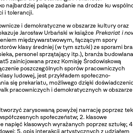
ako najbardziej palące zadanie na drodze ku wspóln
 i tolerancji.
cownicze i demokratyczne w obszarze kul­tury oraz
pokazuje Jarosław Urbański w książce
Prekariat i n
czeniem międzywarstwowym, łą­czącym spory
rów klasy średniej (w tym sztu­ki) ze sporami br
opieka, personel sprzątający itp.), branża budowlan
iat5 zainicjowana przez Ko­misję Środowiskową
łączenie poszczególnych spo­rów pracowniczych
klasy ludowej, jest przykła­dem społeczno-
ania się prekariatu, możliwego dzięki doświadczen
 walk pracowniczych i de­mokratycznych w obszarze
­tworzyć zarysowaną powyżej narrację poprzez tek
j współczesnych społeczeństw; 2. klasowe
nie napięć klasowych wyrażanych poprzez sztukę; 4
owej; 5. opis interakcji artystycznych z udzia­łem