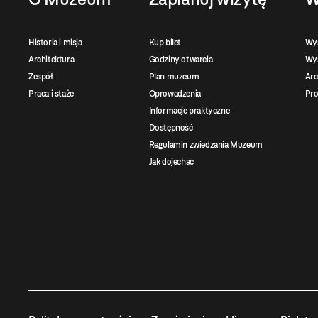
Historia i misja
Kup bilet
Wy
Architektura
Godziny otwarcia
Wys
Zespół
Plan muzeum
Ar
Praca i staże
Oprowadzenia
Pro
Informacje praktyczne
Dostępność
Regulamin zwiedzania Muzeum
Jak dojechać