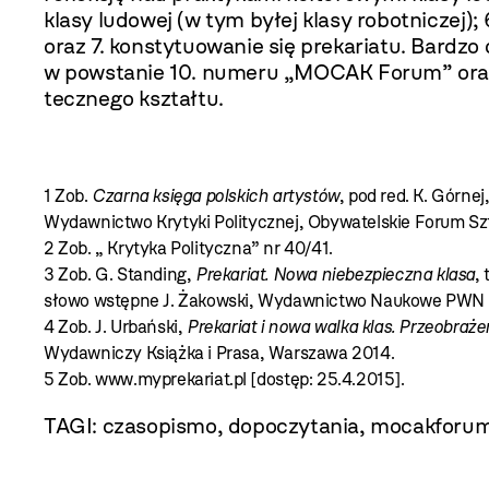
klasy ludowej (w tym byłej klasy robotni­czej)
oraz 7. konstytuowanie się prekariatu. Bardzo
w powstanie 10. numeru „MOCAK Forum” oraz w
tecznego kształtu.
1 Zob.
Czarna księga polskich artystów
, pod red. K. Górnej
Wydawnictwo Krytyki Politycznej, Obywatelskie Forum Sz
2 Zob. „ Krytyka Polityczna” nr 40/41.
3 Zob. G. Standing,
Prekariat. Nowa niebezpieczna klasa
,
słowo wstępne J. Żakowski, Wydawnictwo Naukowe PWN 
4 Zob. J. Urbański,
Prekariat i nowa walka klas. Przeobraże
Wydawniczy Książka i Prasa, Warszawa 2014.
5 Zob. www.myprekariat.pl [dostęp: 25.4.2015].
TAGI:
czasopismo
,
dopoczytania
,
mocakforu