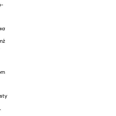
o­
owa
anż
a
iom
sty
.