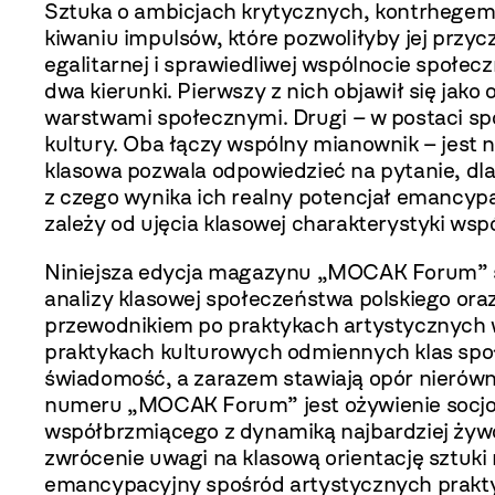
Sztuka o ambicjach krytycznych, kontrhegemo
kiwaniu impulsów, które pozwoliłyby jej przycz
egalitarnej i sprawiedliwej wspólnocie społec
dwa kierunki. Pierwszy z nich objawił się jako 
warstwami społecznymi. Drugi
–
w postaci sp
kultury. Oba łączy wspólny mianownik – jest n
klasowa pozwala odpowiedzieć na py­tanie, dla
z czego wynika ich realny potencjał emancypac
zależy od ujęcia klasowej charak­terystyki w
Niniejsza edycja magazynu „MOCAK Fo­rum” 
analizy klasowej społeczeństwa polskie­go ora
przewodnikiem po praktykach artystycznych wy
praktykach kulturowych odmiennych klas spo­
świadomość, a zarazem stawiają opór nierówn
numeru „MOCAK Forum” jest ożywienie socjo­l
współbrzmiącego z dynamiką najbardziej żyw
zwrócenie uwagi na klasową orientację sztu­ki
emancypacyjny spośród artystycznych prakt