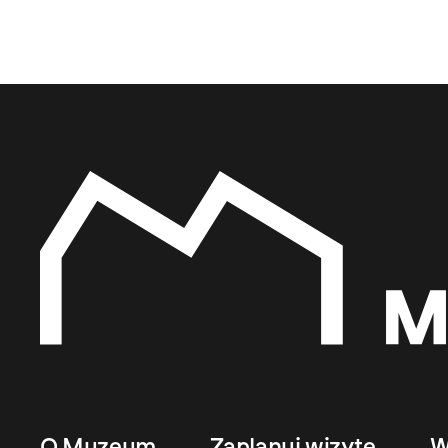
O Muzeum
Zaplanuj wizytę
W