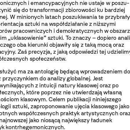
­nicznych i emancypacyjnych nie ustaje w poszu­
y­nić się do transformacji zbiorowości ku bardziej
znej. W minionych latach poszukiwania te przybrały
orientacja sztuki na współdziałanie z niższymi
o­rów pracowniczych i demokratycznych w obsza­r
im „uklasowienie” sztuki. To znaczy – dopiero anal
czego oba kierunki objawiły się z taką mocą oraz
yjny. Zaś precyzja, z jaką odpowiedzi tej udzielim
spółczesnych społeczeństw.
służyć ma za antologię będącą wprowadze­niem d
z przyczynkiem do analizy globalnej. Jest
nikających z intuicji natury klasowej oraz po
łecznych, które poprzez nie utwierdzają własną
o­ściom klasowym. Celem publikacji niniejszego
ogii sztuki, zaproponowanie ujęcia klasowego jako
otnych współczesnych praktyk artystycznych ora
 najnowszej jako niosącą największy ładunek
yk kontrhegemonicznych.