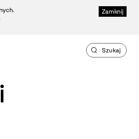
nych.
Zamknij
.
i