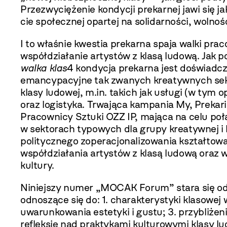
Przezwyciężenie kondycji prekarnej jawi się j
cie społecznej opartej na solidarności, wolności
I to właśnie kwestia prekarna spaja walki pra
współdziałanie artystów z klasą ludo­wą. Jak 
walka klas
4 kondycja prekarna jest doświad
emancypacyjne tak zwanych kre­atywnych sekto
klasy ludowej, m.in. takich jak usługi (w tym 
oraz logistyka. Trwająca kampania My, Prekar
Pracownicy Sztuki OZZ IP, mająca na celu po
w sektorach typowych dla grupy kreatywnej i 
politycznego zoperacjonalizo­wania kształtow
współdziałania artystów z klasą ludową oraz
kultury.
Niniejszy numer „MOCAK Forum” stara się od
odnoszące się do: 1. charakterystyki kla­sowe
uwarunkowania estetyki i gustu; 3. przybliże
refleksję nad praktykami kulturowymi klasy lud