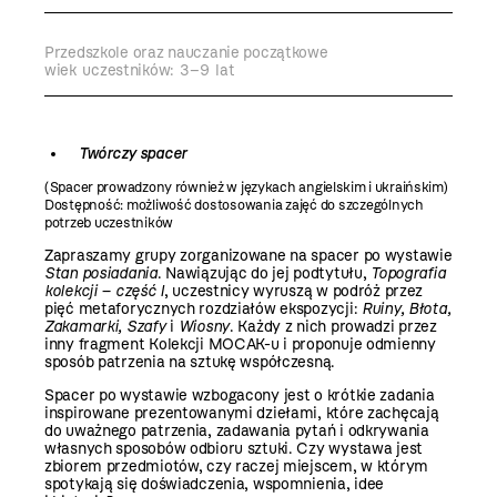
Przedszkole oraz nauczanie początkowe
wiek uczestników: 3–9 lat
Twórczy spacer
(Spacer prowadzony również w językach angielskim i ukraińskim)
Dostępność: możliwość dostosowania zajęć do szczególnych
potrzeb uczestników
Zapraszamy grupy zorganizowane na spacer po wystawie
Stan posiadania
. Nawiązując do jej podtytułu,
Topografia
kolekcji – część I
, uczestnicy wyruszą w podróż przez
pięć metaforycznych rozdziałów ekspozycji:
Ruiny, Błota,
Zakamarki, Szafy
i
Wiosny
. Każdy z nich prowadzi przez
inny fragment Kolekcji MOCAK-u i proponuje odmienny
sposób patrzenia na sztukę współczesną.
Spacer po wystawie wzbogacony jest o krótkie zadania
inspirowane prezentowanymi dziełami, które zachęcają
do uważnego patrzenia, zadawania pytań i odkrywania
własnych sposobów odbioru sztuki. Czy wystawa jest
zbiorem przedmiotów, czy raczej miejscem, w którym
spotykają się doświadczenia, wspomnienia, idee