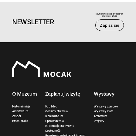
Newsletter dla osób edukujących
o kulturze i sztuce
NEWS
LETTER
Zapisz się
O Muzeum
Zaplanuj wizytę
Wystawy
Historia i misja
Kup bilet
Wystawy czasowe
Architektura
Godziny otwarcia
Wystawy stałe
Zespół
Plan muzeum
Archiwum
Praca i staże
Oprowadzenia
Projekty
Informacje praktyczne
Dostępność
Regulamin zwiedzania Muzeum