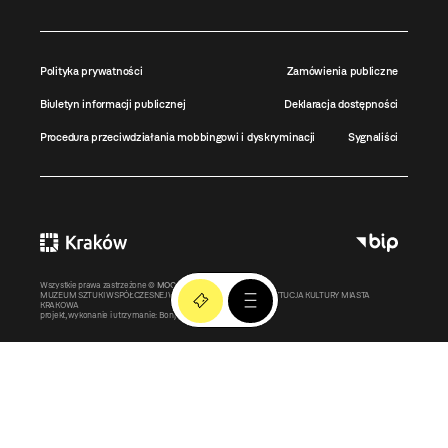
Polityka prywatności
Zamówienia publiczne
Biuletyn informacji publicznej
Deklaracja dostępności
Procedura przeciwdziałania mobbingowi i dyskryminacji
Sygnaliści
Wszystkie prawa zastrzeżone ©
MOCAK
2011-2026
MUZEUM SZTUKI WSPÓŁCZESNEJ W KRAKOWIE MOCAK – INSTYTUCJA KULTURY MIASTA
KRAKOWA
projekt, wykonanie i utrzymanie:
Bonjour.pl