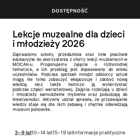
DOSTĘPNOŚĆ
Lekcje muzealne dla dzieci
i młodzieży 2026
Zapraszamy szkoły, przedszkola oraz inne placówki
edukacyjne do skorzystania z oferty lekcji muzealnych
w
MOCAK-u. Proponujemy zajęcia o różnorodnej
tematyce, a
ich przebieg jest dopasowany do wieku
uczestników. Podczas spotkań młodzi odbiorcy sztuki
mogą nie tylko zobaczyć ekspozycje i zdobyć nową
wiedzę, lecz także twórczo ją wykorzystać
podczas części warsztatowej. Zajęcia rozwijają u dzieci
i młodzieży samodzielne myślenie oraz pobudzają do
kreatywności. Aktywny udział sprawia, że przyswajanie
wiedzy staje się dla nich zabawą i chętnie odwiedzają
muzeum ponownie.
3–9 lat
10–14 lat
15–19 lat
Informacje praktyczne