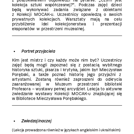
z poszukiwaniem odpowiedzi na pytanie: „Czym jest
kolekcja sztuki współczesnej?”. Podczas zajęć dzieci
będą wykonywać zadania związane z obiektami
z Kolekcji MOCAK-u. Uczestnicy opowiedzą o swoich
prywatnych kolekcjach. Warsztaty mają na celu
przybliżenie idei kolekcjonerstwa i prezentacji
eksponatów w przestrzeni muzealnej.
Portret przyjaciela
Kim jest mistrz i czy każdy może nim być? Uczestnicy
zajęć będą mogli zapoznać się z postacią wybitnego
historyka sztuki, pisarza i krytyka, jakim był Mieczysław
Porębski, a także poznać historię jego przyjaźni z
artystami. Zostaną również zaproszeni do odkrycia
zaaranżowanej w Muzeum przestrzeni biblioteki
Profesora – wystawy pełnej arcydzieł. Lekcja to aktywne
zwiedzanie wystawy Kolekcji MOCAK-u znajdującej się
w
Bibliotece Mieczysława Porębskiego
.
Zwiedzaj inaczej
(Lekcja prowadzona również w językach angielskim i ukraińskim)