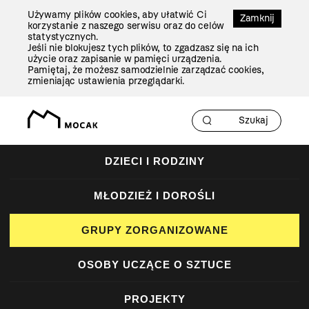
Przejdź
Używamy plików cookies, aby ułatwić Ci
Do
Zamknij
korzystanie z naszego serwisu oraz do celów
Treści
statystycznych.
Jeśli nie blokujesz tych plików, to zgadzasz się na ich
użycie oraz zapisanie w pamięci urządzenia.
Pamiętaj, że możesz samodzielnie zarządzać cookies,
zmieniając ustawienia przeglądarki.
DZIECI I RODZINY
MŁODZIEŻ I DOROŚLI
GRUPY ZORGANIZOWANE
OSOBY UCZĄCE O SZTUCE
PROJEKTY