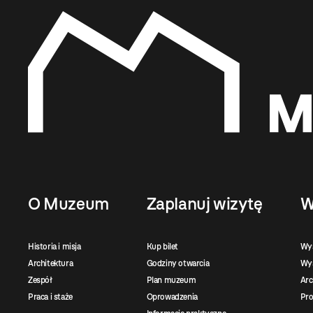
O Muzeum
Zaplanuj wizytę
W
Historia i misja
Kup bilet
Wy
Architektura
Godziny otwarcia
Wys
Zespół
Plan muzeum
Ar
Praca i staże
Oprowadzenia
Pro