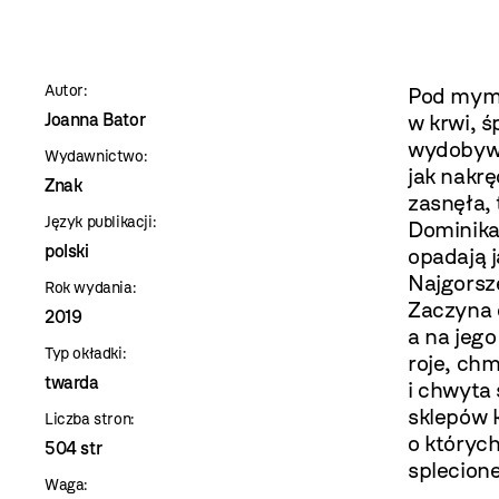
szablon
szczegóły
Autor:
Pod mym 
Joanna Bator
w krwi, 
wydobywa
Wydawnictwo:
jak nakrę
Znak
zasnęła, 
Język publikacji:
Dominika 
polski
opadają j
Najgorsze
Rok wydania:
Zaczyna o
2019
a na jego
Typ okładki:
roje, ch
twarda
i chwyta 
sklepów 
Liczba stron:
o których
504 str
splecione
Waga: