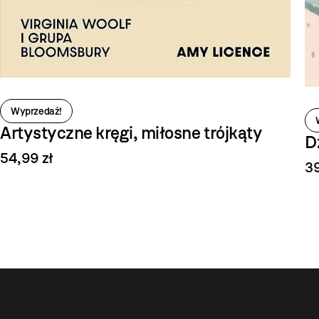
Wyprzedaż!
Artystyczne kręgi, miłosne trójkąty
D
54,99 zł
39