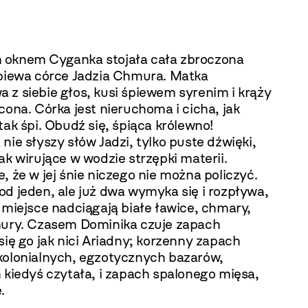
oknem Cyganka stojała cała zbroczona
śpiewa córce Jadzia Chmura. Matka
 z siebie głos, kusi śpiewem syrenim i krąży
cona. Córka jest nieruchoma i cicha, jak
tak śpi. Obudź się, śpiąca królewno!
nie słyszy słów Jadzi, tylko puste dźwięki,
ak wirujące w wodzie strzępki materii.
, że w jej śnie niczego nie można policzyć.
d jeden, ale już dwa wymyka się i rozpływa,
 miejsce nadciągają białe ławice, chmary,
mury. Czasem Dominika czuje zapach
się go jak nici Ariadny; korzenny zapach
kolonialnych, egzotycznych bazarów,
 kiedyś czytała, i zapach spalonego mięsa,
.