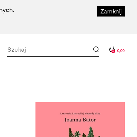
nych.
Zamknij
.
0,00
0