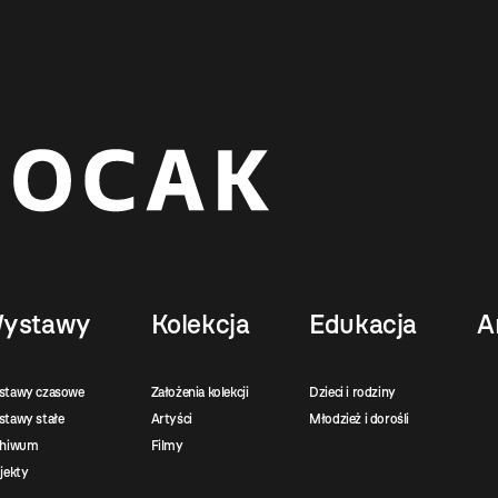
ystawy
Kolekcja
Edukacja
A
stawy czasowe
Założenia kolekcji
Dzieci i rodziny
tawy stałe
Artyści
Młodzież i dorośli
chiwum
Filmy
jekty