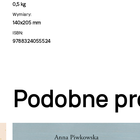
0,5 kg
Wymiary:
140x205 mm
ISBN:
9788324055524
Podobne pr