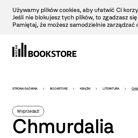
Przejdź
Używamy plików cookies, aby ułatwić Ci korzy
Do
Jeśli nie blokujesz tych plików, to zgadzasz si
Treści
Pamiętaj, że możesz samodzielnie zarządzać c
Bookstore
STRONA GŁÓWNA
BOOKSTORE
KSIĄŻKI
LITERATURA
CHM
-
Wyprzedaż!
Chmurdalia