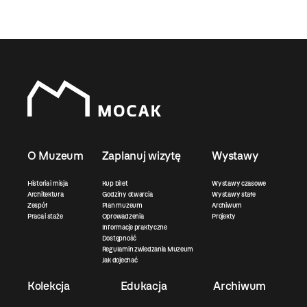
O Muzeum
Zaplanuj wizytę
Wystawy
Historia i misja
Kup bilet
Wystawy czasowe
Architektura
Godziny otwarcia
Wystawy stałe
Zespół
Plan muzeum
Archiwum
Praca i staże
Oprowadzenia
Projekty
Informacje praktyczne
Dostępność
Regulamin zwiedzania Muzeum
Jak dojechać
Kolekcja
Edukacja
Archiwum