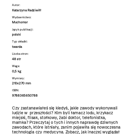
Autor:
Katarzyna Radziwiłł
Wydawnictwo:
Muchomor
Język publikacji:
polski
Typ okładki:
twarda
Liczba stron:
48 str
Waga:
0,5 kg
Wymiary:
210x270 mm
ISBN:
9788365650788
Czy zastanawiałeś się kiedyś, jakie zawody wykonywali
ludzie w przeszłości? Kim byli łamacz lodu, krzykacz
miejski, flisak, stołkowy, żabi doktor, telefonistka,
mamka? Przeczytaj o tych i innych naprawdę dziwnych
zawodach, które istniały, zanim pojawiła się nowoczesna
technologia czy medycyna. Zobacz, jak inaczej wyglądał