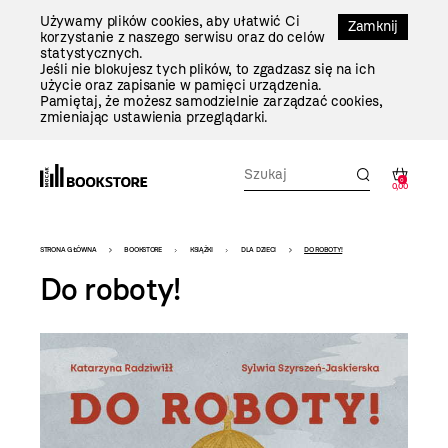
Przejdź
Używamy plików cookies, aby ułatwić Ci
Do
Zamknij
korzystanie z naszego serwisu oraz do celów
Treści
statystycznych.
Jeśli nie blokujesz tych plików, to zgadzasz się na ich
użycie oraz zapisanie w pamięci urządzenia.
Pamiętaj, że możesz samodzielnie zarządzać cookies,
zmieniając ustawienia przeglądarki.
0
0,00
Bookstore
STRONA GŁÓWNA
BOOKSTORE
KSIĄŻKI
DLA DZIECI
DO ROBOTY!
-
Do roboty!
szablon
szczegóły