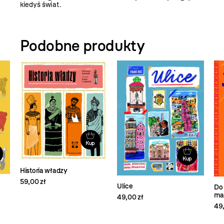
kiedyś świat.
Podobne produkty
Kup
Kup
Historia władzy
59,00 zł
Ulice
Do 
ma
49,00 zł
49,