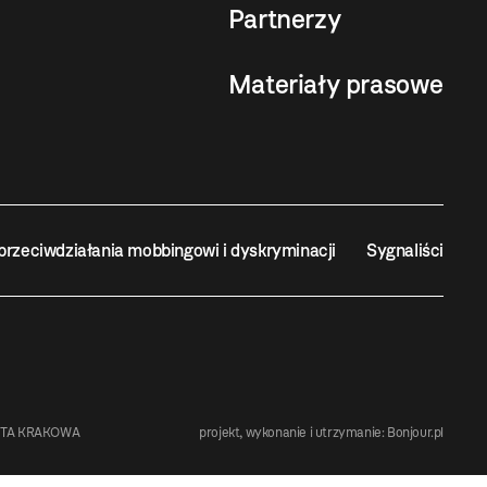
Partnerzy
Materiały prasowe
przeciwdziałania mobbingowi i dyskryminacji
Sygnaliści
STA KRAKOWA
projekt, wykonanie i utrzymanie:
Bonjour.pl