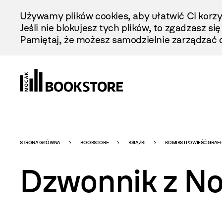
Przejdź
Używamy plików cookies, aby ułatwić Ci korzy
Do
Jeśli nie blokujesz tych plików, to zgadzasz si
Treści
Pamiętaj, że możesz samodzielnie zarządzać c
Bookstore
STRONA GŁÓWNA
BOOKSTORE
KSIĄŻKI
KOMIKS I POWIEŚĆ GRAF
Dzwonnik z N
-