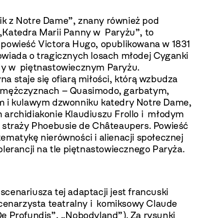
k z Notre Dame”, znany również pod
„Katedra Marii Panny w Paryżu”, to
 powieść Victora Hugo, opublikowana w 1831
owiada o tragicznych losach młodej Cyganki
y w piętnastowiecznym Paryżu.
a staje się ofiarą miłości, którą wzbudza
 mężczyznach – Quasimodo, garbatym,
m i kulawym dzwonniku katedry Notre Dame,
 archidiakonie Klaudiuszu Frollo i młodym
e straży Phoebusie de Châteaupers. Powieść
ematykę nierówności i alienacji społecznej
olerancji na tle piętnastowiecznego Paryża.
cenariusza tej adaptacji jest francuski
scenarzysta teatralny i komiksowy Claude
De Profundis”, „Nobodyland”). Za rysunki