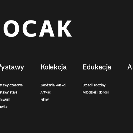
ystawy
Kolekcja
Edukacja
A
stawy czasowe
Założenia kolekcji
Dzieci i rodziny
tawy stałe
Artyści
Młodzież i dorośli
chiwum
Filmy
jekty