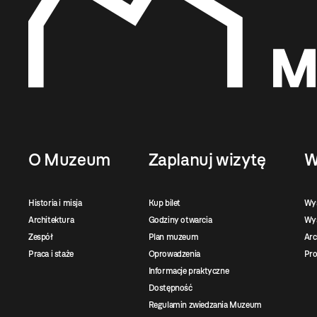
O Muzeum
Zaplanuj wizytę
W
Historia i misja
Kup bilet
Wy
Architektura
Godziny otwarcia
Wys
Zespół
Plan muzeum
Ar
Praca i staże
Oprowadzenia
Pro
Informacje praktyczne
Dostępność
Regulamin zwiedzania Muzeum