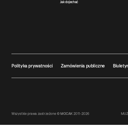
Jak dojechać
Polityka prywatności
Zamówienia publiczne
Biulety
Wszystkie prawa zastrzeżone ©
MOCAK
2011-2026
MUZ