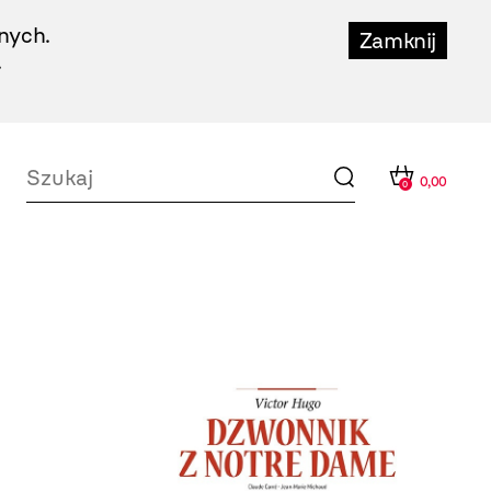
nych.
Zamknij
.
0,00
0