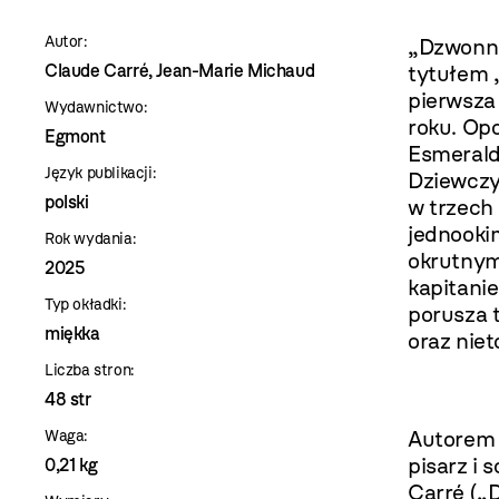
szablon
Autor:
„Dzwonni
szczegóły
Claude Carré, Jean-Marie Michaud
tytułem 
pierwsza
Wydawnictwo:
roku. Op
Egmont
Esmerald
Język publikacji:
Dziewczyn
polski
w trzech
jednooki
Rok wydania:
okrutnym
2025
kapitani
Typ okładki:
porusza t
miękka
oraz niet
Liczba stron:
48 str
Autorem s
Waga:
pisarz i 
0,21 kg
Carré („