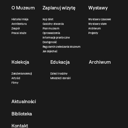
O Muzeum
Zaplanuj wizytę
Wystawy
Historia i misja
Kup bilet
Wystawy czasowe
Architektura
Godziny otwarcia
Wystawy stałe
Zespół
Plan muzeum
Archiwum
Praca i staże
Oprowadzenia
Projekty
Informacje praktyczne
Dostępność
Regulamin zwiedzania Muzeum
Jak dojechać
Kolekcja
Edukacja
Archiwum
Założenia kolekcji
Dzieci i rodziny
Artyści
Młodzież i dorośli
Filmy
Aktualności
Biblioteka
Kontakt