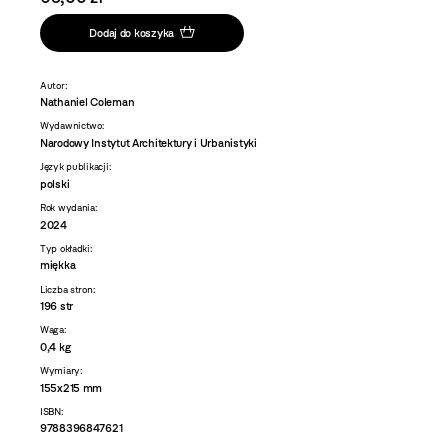
Dodaj do koszyka
Autor:
Nathaniel Coleman
Wydawnictwo:
Narodowy Instytut Architektury i Urbanistyki
Język publikacji:
polski
Rok wydania:
2024
Typ okładki:
miękka
Liczba stron:
196 str
Waga:
0,4 kg
Wymiary:
155x215 mm
ISBN:
9788396847621