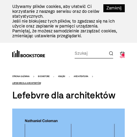
Przejdź
Używamy plików cookies, aby ułatwić Ci
Do
Zamknij
korzystanie z naszego serwisu oraz do celów
Treści
statystycznych.
Jeśli nie blokujesz tych plików, to zgadzasz się na ich
użycie oraz zapisanie w pamięci urządzenia.
Pamiętaj, że możesz samodzielnie zarządzać cookies,
zmieniając ustawienia przeglądarki.
0
0,00
Bookstore
STRONA GŁÓWNA
BOOKSTORE
KSIĄŻKI
ARCHITEKTURA
-
LEFEBVRE DLA ARCHITEKTÓW
Lefebvre dla architektów
szablon
szczegóły