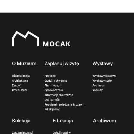
O Muzeum
Zaplanuj wizytę
Wystawy
Historia i misja
Kup bilet
Wystawy czasowe
Architektura
Godziny otwarcia
Wystawy stałe
Zespół
Plan muzeum
Archiwum
Praca i staże
Oprowadzenia
Projekty
Informacje praktyczne
Dostępność
Regulamin zwiedzania Muzeum
Jak dojechać
Kolekcja
Edukacja
Archiwum
Założenia kolekcji
Dzieci i rodziny