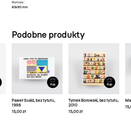
Wymiary:
60x90 mm
Podobne produkty
Kup
Kup
Paweł Susid, bez tytułu,
Tymek Borowski, bez tytułu,
May
1998
2010
15,
15,00 zł
15,00 zł