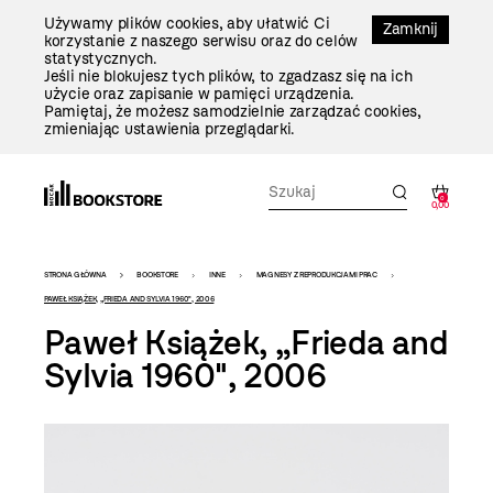
Przejdź
Używamy plików cookies, aby ułatwić Ci
Do
Zamknij
korzystanie z naszego serwisu oraz do celów
Treści
statystycznych.
Jeśli nie blokujesz tych plików, to zgadzasz się na ich
użycie oraz zapisanie w pamięci urządzenia.
Pamiętaj, że możesz samodzielnie zarządzać cookies,
zmieniając ustawienia przeglądarki.
0
0,00
Bookstore
STRONA GŁÓWNA
BOOKSTORE
INNE
MAGNESY Z REPRODUKCJAMI PRAC
-
PAWEŁ KSIĄŻEK, „FRIEDA AND SYLVIA 1960", 2006
Paweł Książek, „Frieda and
szablon
Sylvia 1960", 2006
szczegóły