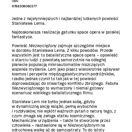
ISBN:
9788308060377
Jedna z najsłynniejszych i najbardziej lubianych powieści
Stanisława Lema.
Najdoskonalsza realizacja gatunku space opera w polskiej
fantastyce.
Powieść
Niezwyciężony
zajmuje szczególne miejsce
w dorobku Stanisława Lema. Z kilku powodów. Przede
wszystkim jest to batalistyczna space opera – opowieść
o starciu ludzi z powstałą samorzutnie na odległej
planecie populacją mikroautomatów niszczących
wszelkie myślenie. Lem jako pisarz wielokrotnie opisywał
kosmos i perypetie międzygalaktycznych podróżników,
rzadko jednak czynił to tak jak w tej powieści
doprowadzając do otwartego konfliktu zbrojnego. Fabuła
Niezwyciężonego
to wymarzony i niemal gotowy
scenariusz wielkiego batalistycznego filmu.
Stanisław Lem nie byłby jednak sobą, gdyby
w dynamiczną akcję książki, pełną wybuchów
i rozbłysków, nie wplótł ważnych pytań o naturę tego, z
czym zmaga się załoga statku kosmicznego.
Mechaniczne urządzenia – także te stworzone przez
człowieka – nastawione są w
Niezwyciężonym
na
odruchową walkę aż do samozatraty. To do istoty