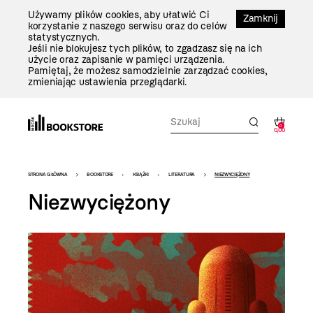
Przejdź
Używamy plików cookies, aby ułatwić Ci
Do
Zamknij
korzystanie z naszego serwisu oraz do celów
Treści
statystycznych.
Jeśli nie blokujesz tych plików, to zgadzasz się na ich
użycie oraz zapisanie w pamięci urządzenia.
Pamiętaj, że możesz samodzielnie zarządzać cookies,
zmieniając ustawienia przeglądarki.
0
0,00
Bookstore
STRONA GŁÓWNA
BOOKSTORE
KSIĄŻKI
LITERATURA
NIEZWYCIĘŻONY
-
Niezwyciężony
szablon
szczegóły