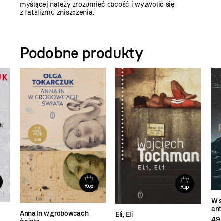
myślącej należy zrozumieć obcość i wyzwolić się
z fatalizmu zniszczenia.
Podobne produkty
Kup
Kup
W s
ant
Anna In w grobowcach
Eli, Eli
49,