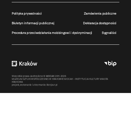
Polityka prywatności
Zamówienia publiczne
Biuletyn informacji publicznej
Deklaracja dostępności
Procedura przeciwdziałania mobbingowi i dyskryminacji
Sygnaliści
Wszystkie prawa zastrzeżone ©
MOCAK
2011-2026
MUZEUM SZTUKI WSPÓŁCZESNEJ W KRAKOWIE MOCAK – INSTYTUCJA KULTURY MIASTA
KRAKOWA
projekt, wykonanie i utrzymanie:
Bonjour.pl