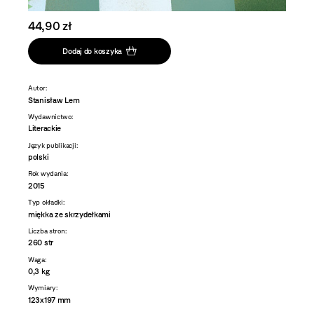
44,90 zł
Dodaj do koszyka
Autor:
Stanisław Lem
Wydawnictwo:
Literackie
Język publikacji:
polski
Rok wydania:
2015
Typ okładki:
miękka ze skrzydełkami
Liczba stron:
260 str
Waga:
0,3 kg
Wymiary:
123x197 mm