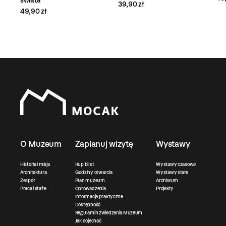
świata
39,90 zł
49,90 zł
O Muzeum
Zaplanuj wizytę
Wystawy
Historia i misja
Kup bilet
Wystawy czasowe
Architektura
Godziny otwarcia
Wystawy stałe
Zespół
Plan muzeum
Archiwum
Praca i staże
Oprowadzenia
Projekty
Informacje praktyczne
Dostępność
Regulamin zwiedzania Muzeum
Jak dojechać