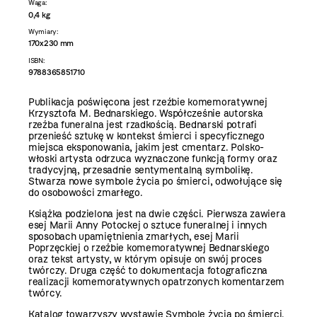
Waga:
0,4 kg
Wymiary:
170x230 mm
ISBN:
9788365851710
Publikacja poświęcona jest rzeźbie komemoratywnej
Krzysztofa M. Bednarskiego. Współcześnie autorska
rzeźba funeralna jest rzadkością. Bednarski potrafi
przenieść sztukę w kontekst śmierci i specyficznego
miejsca eksponowania, jakim jest cmentarz. Polsko-
włoski artysta odrzuca wyznaczone funkcją formy oraz
tradycyjną, przesadnie sentymentalną symbolikę.
Stwarza nowe symbole życia po śmierci, odwołujące się
do osobowości zmarłego.
Książka podzielona jest na dwie części. Pierwsza zawiera
esej Marii Anny Potockej o sztuce funeralnej i innych
sposobach upamiętnienia zmarłych, esej Marii
Poprzęckiej o rzeźbie komemoratywnej Bednarskiego
oraz tekst artysty, w którym opisuje on swój proces
twórczy. Druga część to dokumentacja fotograficzna
realizacji komemoratywnych opatrzonych komentarzem
twórcy.
Katalog towarzyszy wystawie Symbole życia po śmierci.