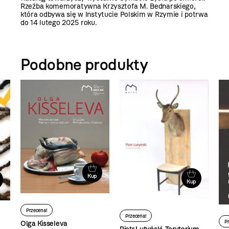
Rzeźba komemoratywna Krzysztofa M. Bednarskiego,
która odbywa się w Instytucie Polskim w Rzymie i potrwa
do 14 lutego 2025 roku.
Podobne produkty
Kup
Kup
Przecena!
Przecena!
P
Olga Kisseleva