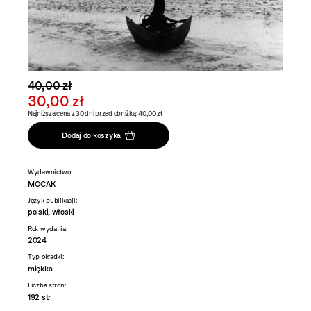
40,00 zł
30,00 zł
Najniższa cena z 30 dni przed obniżką: 40,00 zł
Dodaj do koszyka
Wydawnictwo:
MOCAK
Język publikacji:
polski, włoski
Rok wydania:
2024
Typ okładki:
miękka
Liczba stron:
192 str