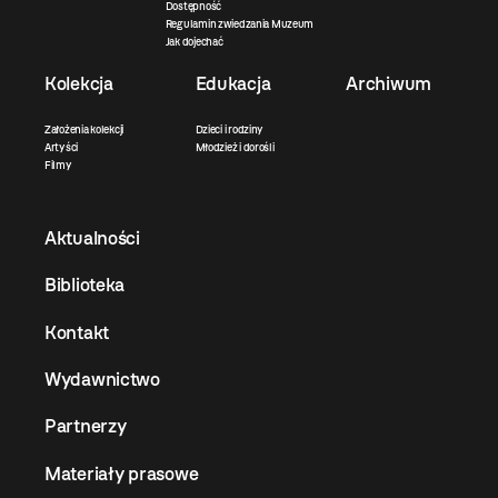
Dostępność
Regulamin zwiedzania Muzeum
Jak dojechać
Kolekcja
Edukacja
Archiwum
Założenia kolekcji
Dzieci i rodziny
Artyści
Młodzież i dorośli
Filmy
Aktualności
Biblioteka
Kontakt
Wydawnictwo
Partnerzy
Materiały prasowe