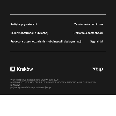
Polityka prywatności
Zamówienia publiczne
Biuletyn informacji publicznej
Deklaracja dostępności
Procedura przeciwdziałania mobbingowi i dyskryminacji
Sygnaliści
Wszystkie prawa zastrzeżone ©
MOCAK
2011-2026
MUZEUM SZTUKI WSPÓŁCZESNEJ W KRAKOWIE MOCAK – INSTYTUCJA KULTURY MIASTA
KRAKOWA
projekt, wykonanie i utrzymanie:
Bonjour.pl