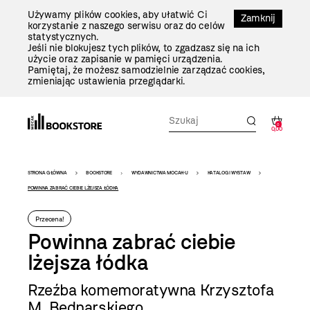
Przejdź
Używamy plików cookies, aby ułatwić Ci
Do
Zamknij
korzystanie z naszego serwisu oraz do celów
Treści
statystycznych.
Jeśli nie blokujesz tych plików, to zgadzasz się na ich
użycie oraz zapisanie w pamięci urządzenia.
Pamiętaj, że możesz samodzielnie zarządzać cookies,
zmieniając ustawienia przeglądarki.
0
0,00
Bookstore
STRONA GŁÓWNA
BOOKSTORE
WYDAWNICTWA MOCAK-U
KATALOGI WYSTAW
-
POWINNA ZABRAĆ CIEBIE LŻEJSZA ŁÓDKA
szablon
Przecena!
szczegóły
Powinna zabrać ciebie
lżejsza łódka
Rzeźba komemoratywna Krzysztofa
M. Bednarskiego