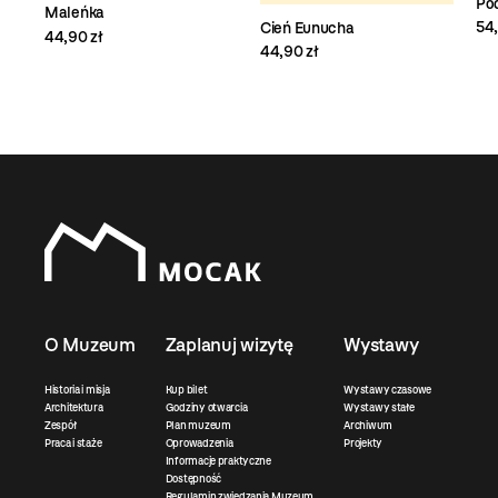
Pod
Maleńka
54,
Cień Eunucha
44,90 zł
44,90 zł
O Muzeum
Zaplanuj wizytę
Wystawy
Historia i misja
Kup bilet
Wystawy czasowe
Architektura
Godziny otwarcia
Wystawy stałe
Zespół
Plan muzeum
Archiwum
Praca i staże
Oprowadzenia
Projekty
Informacje praktyczne
Dostępność
Regulamin zwiedzania Muzeum