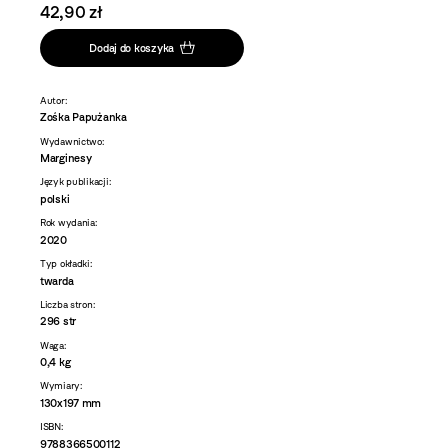
42,90 zł
Dodaj do koszyka
Autor:
Zośka Papużanka
Wydawnictwo:
Marginesy
Język publikacji:
polski
Rok wydania:
2020
Typ okładki:
twarda
Liczba stron:
296 str
Waga:
0,4 kg
Wymiary:
130x197 mm
ISBN:
9788366500112