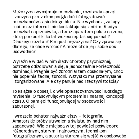
Mężczyzna wynajmuje mieszkanie, rozstawia sprzęt
i zaczyna przez okno podglądać i fotografować
mieszkańców sąsiedniego bloku. Nie wychodzi, zakupy
robi przez internet, nie kontaktuje się z nikim. Kiedyś
mieszkał naprzeciwko, a teraz aparatem poluje na żonę,
którą porzucił kilka lat wcześniej. Jak się poznali?
Dlaczego rozstali? Kim jest mężczyzna? Czy zjawia się
dlatego, że chce wrócić? A może chce jej i sobie coś
udowodnić?
Wyraźnie widać w nim ślady choroby psychicznej,
potrzebę odizolowania się, a jednocześnie konieczność
dominacji. Pragnie być zbrodniarzem doskonałym, choć
nie popełnia żadnej zbrodni. Wszystko ma przemyślane
i zorganizowane. Ale czy panuje nad rzeczywistością?
To książka o obsesji, o wielopłaszczyznowości ludzkiego
myślenia. O fascynującym problemie linearnej koncepcji
czasu. O pamięci funkcjonującej w osobowości
zaburzonej.
I wreszcie bohater najważniejszy – fotografia.
Amatorskie próby utrwalenia świata, by nad nim
zapanować. Wiele miejsca w tej powieści poświęcono
różnorodnym, starym i najnowszym, technikom
fotograficznym, a autorka starała się wejść w osobowość