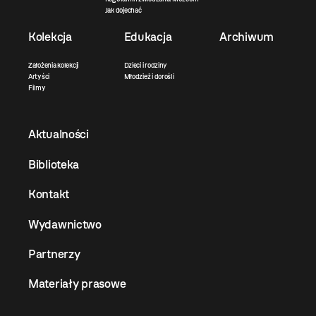
Jak dojechać
Kolekcja
Edukacja
Archiwum
Założenia kolekcji
Dzieci i rodziny
Artyści
Młodzież i dorośli
Filmy
Aktualności
Biblioteka
Kontakt
Wydawnictwo
Partnerzy
Materiały prasowe