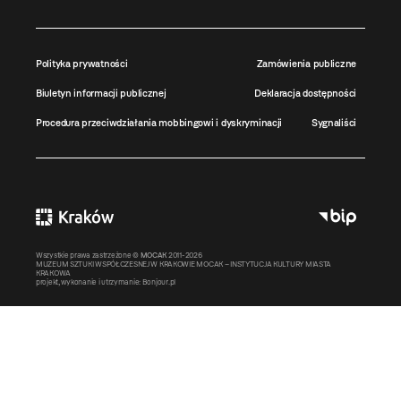
Polityka prywatności
Zamówienia publiczne
Biuletyn informacji publicznej
Deklaracja dostępności
Procedura przeciwdziałania mobbingowi i dyskryminacji
Sygnaliści
Wszystkie prawa zastrzeżone ©
MOCAK
2011-2026
MUZEUM SZTUKI WSPÓŁCZESNEJ W KRAKOWIE MOCAK – INSTYTUCJA KULTURY MIASTA
KRAKOWA
projekt, wykonanie i utrzymanie:
Bonjour.pl