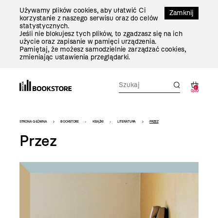
Przejdź
Używamy plików cookies, aby ułatwić Ci
Do
Zamknij
korzystanie z naszego serwisu oraz do celów
Treści
statystycznych.
Jeśli nie blokujesz tych plików, to zgadzasz się na ich
użycie oraz zapisanie w pamięci urządzenia.
Pamiętaj, że możesz samodzielnie zarządzać cookies,
zmieniając ustawienia przeglądarki.
0
0,00
Bookstore
STRONA GŁÓWNA
BOOKSTORE
KSIĄŻKI
LITERATURA
PRZEZ
-
Przez
szablon
szczegóły