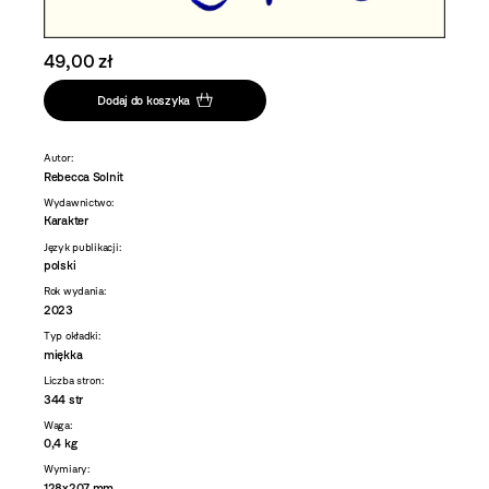
49,00 zł
Dodaj do koszyka
Autor:
Rebecca Solnit
Wydawnictwo:
Karakter
Język publikacji:
polski
Rok wydania:
2023
Typ okładki:
miękka
Liczba stron:
344 str
Waga:
0,4 kg
Wymiary:
128x207 mm