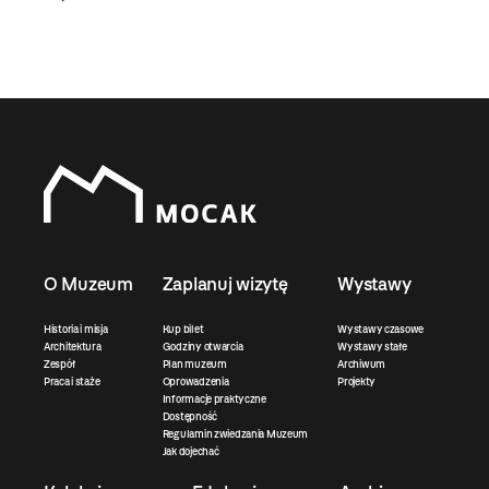
O Muzeum
Zaplanuj wizytę
Wystawy
Historia i misja
Kup bilet
Wystawy czasowe
Architektura
Godziny otwarcia
Wystawy stałe
Zespół
Plan muzeum
Archiwum
Praca i staże
Oprowadzenia
Projekty
Informacje praktyczne
Dostępność
Regulamin zwiedzania Muzeum
Jak dojechać