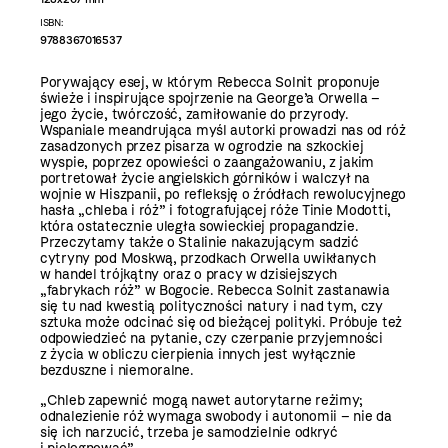
ISBN:
9788367016537
Porywający esej, w którym Rebecca Solnit proponuje
świeże i inspirujące spojrzenie na George’a Orwella –
jego życie, twórczość, zamiłowanie do przyrody.
Wspaniale meandrująca myśl autorki prowadzi nas od róż
zasadzonych przez pisarza w ogrodzie na szkockiej
wyspie, poprzez opowieści o zaangażowaniu, z jakim
portretował życie angielskich górników i walczył na
wojnie w Hiszpanii, po refleksję o źródłach rewolucyjnego
hasła „chleba i róż” i fotografującej róże Tinie Modotti,
która ostatecznie uległa sowieckiej propagandzie.
Przeczytamy także o Stalinie nakazującym sadzić
cytryny pod Moskwą, przodkach Orwella uwikłanych
w handel trójkątny oraz o pracy w dzisiejszych
„fabrykach róż” w Bogocie. Rebecca Solnit zastanawia
się tu nad kwestią polityczności natury i nad tym, czy
sztuka może odcinać się od bieżącej polityki. Próbuje też
odpowiedzieć na pytanie, czy czerpanie przyjemności
z życia w obliczu cierpienia innych jest wyłącznie
bezduszne i niemoralne.
„Chleb zapewnić mogą nawet autorytarne reżimy;
odnalezienie róż wymaga swobody i autonomii – nie da
się ich narzucić, trzeba je samodzielnie odkryć