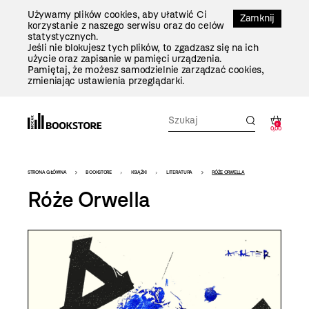
Przejdź
Używamy plików cookies, aby ułatwić Ci
Do
Zamknij
korzystanie z naszego serwisu oraz do celów
Treści
statystycznych.
Jeśli nie blokujesz tych plików, to zgadzasz się na ich
użycie oraz zapisanie w pamięci urządzenia.
Pamiętaj, że możesz samodzielnie zarządzać cookies,
zmieniając ustawienia przeglądarki.
0
0,00
Bookstore
STRONA GŁÓWNA
BOOKSTORE
KSIĄŻKI
LITERATURA
RÓŻE ORWELLA
-
Róże Orwella
szablon
szczegóły