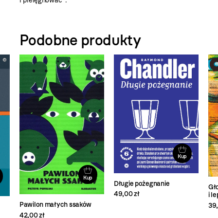
i pielęgnować”.
Podobne produkty
Kup
Kup
Długie pożegnanie
Gł
49,00 zł
i l
Pawilon małych ssaków
39,
42,00 zł