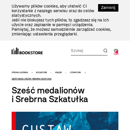
Przejdź
Używamy plików cookies, aby ułatwić Ci
Do
Zamknij
korzystanie z naszego serwisu oraz do celów
Treści
statystycznych.
Jeśli nie blokujesz tych plików, to zgadzasz się na ich
użycie oraz zapisanie w pamięci urządzenia.
Pamiętaj, że możesz samodzielnie zarządzać cookies,
zmieniając ustawienia przeglądarki.
0
0,00
Bookstore
STRONA GŁÓWNA
BOOKSTORE
KSIĄŻKI
LITERATURA
-
SZEŚĆ MEDALIONÓW I SREBRNA SZKATUŁKA
Sześć medalionów
szablon
i Srebrna Szkatułka
szczegóły