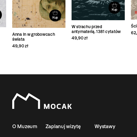
Kup
Kup
Ści
W strachu przed
antymaterią. 1381 cytatów
62,
Anna In w grobowcach
49,90 zł
świata
49,90 zł
O Muzeum
Zaplanuj wizytę
Wystawy