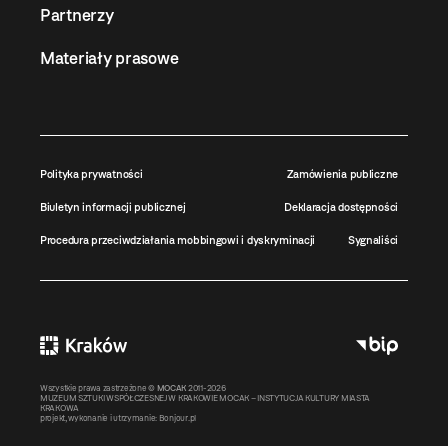
Partnerzy
Materiały prasowe
Polityka prywatności
Zamówienia publiczne
Biuletyn informacji publicznej
Deklaracja dostępności
Procedura przeciwdziałania mobbingowi i dyskryminacji
Sygnaliści
Wszystkie prawa zastrzeżone ©
MOCAK
2011-2026
MUZEUM SZTUKI WSPÓŁCZESNEJ W KRAKOWIE MOCAK – INSTYTUCJA KULTURY MIASTA
KRAKOWA
projekt, wykonanie i utrzymanie:
Bonjour.pl