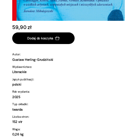
59,90 zł
Dodaj do koszyka
Autor:
Gustaw Herling-Grudziński
Wydawnictwo:
Literackie
Język publikacji:
polski
Rok wydania:
2025
Typ okładki:
twarda
Liczba stron:
152 str
Waga:
0,26 kg