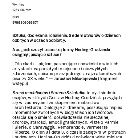
Wymiary:
123x194 mm
ISBN:
9788308086674
Sztuka, dociekania i olśnienia. Siedem utworów o dziełach
odbitych w oczach odbiorcy.
A co, jeśli szczyt pisarskiej formy Herling-Grudziński
osiągnął, pisząc o sztuce?
„Oto skarb – piękne, pasjonujące opowieści o wielkich
artystach, wspaniałych miejscach i niezwykłych
zdarzeniach, spisane przez jednego z najznakomitszych
pisarzy XX wieku” —
Jarosław Mikołajewski
(fragment
wstępu)
Sześć medalionów i Srebrna Szkatułka
to cykl siedmiu
esejów, w których Gustaw Herling-Grudziński przygląda
się w zachwycie i ze skupieniem malarstwu
i architekturze. Dialoguje z dziełami, poszukując napięć
i momentów zwrotnych w biografiach ich twórców:
otarcia się o śmierć, doświadczenia nieuleczalnej
choroby, starości, emocji granicznych. Pisze o Parmie
i Sienie, o Caravaggiu, Rembrandcie, Vermeerze
i Riberze. O cieniu i detalu, o czasie zaklętym w płótnach
i budowlach. Herling-Grudziński poświęca wiele miejsca