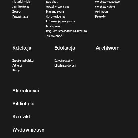
Historia i misja
Kup bilet
Wystawy czasowe
Architektura
Godziny otwarcia
Wystawy stałe
Zespół
Plan muzeum
Archiwum
Praca i staże
Oprowadzenia
Projekty
Informacje praktyczne
Dostępność
Regulamin zwiedzania Muzeum
Jak dojechać
Kolekcja
Edukacja
Archiwum
Założenia kolekcji
Dzieci i rodziny
Artyści
Młodzież i dorośli
Filmy
Aktualności
Biblioteka
Kontakt
Wydawnictwo