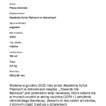
Autor:
Praca zbiorowa
Wydawnictwo:
Akademia Sztuk Pięknych w Katowicach
Język publikacji:
angielski
Rok wydania:
2022
Typ okładki:
miękka
Liczba stron:
156 str
Waga:
0,4 kg
Wymiary:
160x245 mm
Wydana w grudniu 2022 roku przez Akademię Sztuk
Pięknych w Katowicach książka „Towards the
Bauhaus” jest pokłosiem sesji naukowej, która odbyła się
w murach uczelni w setną rocznicę (2019 r.) założenia
niemieckiego Bauhausu. Zawarto w niej osiem artykułów,
z których część traktuje o działaniach