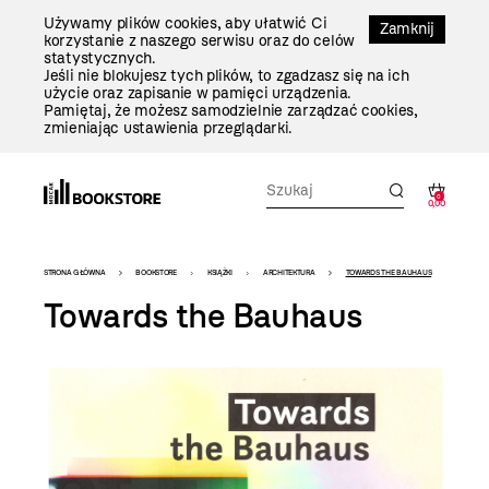
Przejdź
Używamy plików cookies, aby ułatwić Ci
Do
Zamknij
korzystanie z naszego serwisu oraz do celów
Treści
statystycznych.
Jeśli nie blokujesz tych plików, to zgadzasz się na ich
użycie oraz zapisanie w pamięci urządzenia.
Pamiętaj, że możesz samodzielnie zarządzać cookies,
zmieniając ustawienia przeglądarki.
0
0,00
Bookstore
STRONA GŁÓWNA
BOOKSTORE
KSIĄŻKI
ARCHITEKTURA
TOWARDS THE BAUHAUS
-
Towards the Bauhaus
szablon
szczegóły