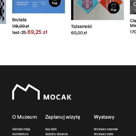
Kup
Kup
Brutalia
Cla
Me
119,00 zł
Tożsamość
89,25 zł
170
test-25:
60,00 zł
O Muzeum
Zaplanuj wizytę
Wystawy
Historia i misja
Kup bilet
Wystawy czasowe
Architektura
Godziny otwarcia
Wystawy stałe