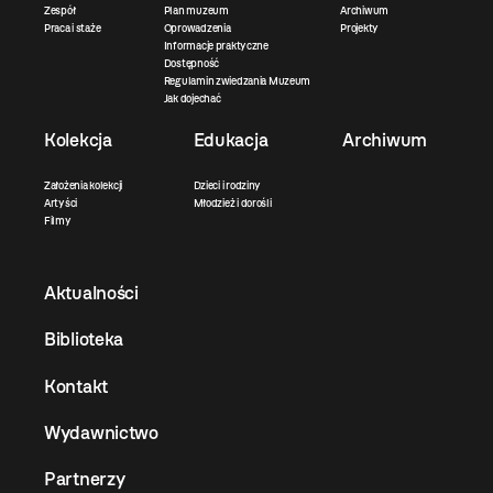
Zespół
Plan muzeum
Archiwum
Praca i staże
Oprowadzenia
Projekty
Informacje praktyczne
Dostępność
Regulamin zwiedzania Muzeum
Jak dojechać
Kolekcja
Edukacja
Archiwum
Założenia kolekcji
Dzieci i rodziny
Artyści
Młodzież i dorośli
Filmy
Aktualności
Biblioteka
Kontakt
Wydawnictwo
Partnerzy