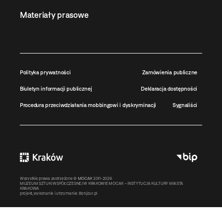
Materiały prasowe
Polityka prywatności
Zamówienia publiczne
Biuletyn informacji publicznej
Deklaracja dostępności
Procedura przeciwdziałania mobbingowi i dyskryminacji
Sygnaliści
Wszystkie prawa zastrzeżone ©
MOCAK
2011-2026
MUZEUM SZTUKI WSPÓŁCZESNEJ W KRAKOWIE MOCAK – INSTYTUCJA KULTURY MIASTA
KRAKOWA
projekt, wykonanie i utrzymanie:
Bonjour.pl