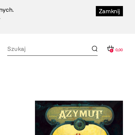
nych.
Zamknij
.
0,00
0