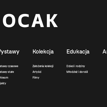
ystawy
Kolekcja
Edukacja
A
stawy czasowe
Założenia kolekcji
Dzieci i rodziny
tawy stałe
Artyści
Młodzież i dorośli
chiwum
Filmy
jekty