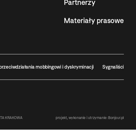
Partnerzy
Materiały prasowe
przeciwdziałania mobbingowi i dyskryminacji
Sygnaliści
STA KRAKOWA
projekt, wykonanie i utrzymanie:
Bonjour.pl