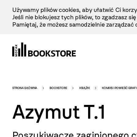
Przejdź
Używamy plików cookies, aby ułatwić Ci korzy
Do
Jeśli nie blokujesz tych plików, to zgadzasz si
Treści
Pamiętaj, że możesz samodzielnie zarządzać c
Bookstore
STRONA GŁÓWNA
BOOKSTORE
KSIĄŻKI
KOMIKS I POWIEŚĆ GRAF
Azymut T.1
-
Poszukiwacze zaginionego 