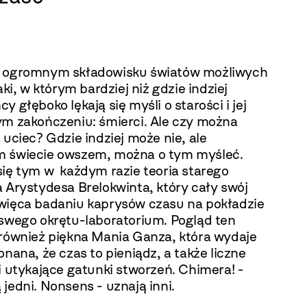
 ogromnym składowisku światów możliwych
taki, w którym bardziej niż gdzie indziej
y głęboko lękają się myśli o starości i jej
ym zakończeniu: śmierci. Ale czy można
 uciec? Gdzie indziej może nie, ale
 świecie owszem, można o tym myśleć.
się tym w każdym razie teoria starego
 Arystydesa Brelokwinta, który cały swój
więca badaniu kaprysów czasu na pokładzie
 swego okrętu-laboratorium. Pogląd ten
 również piękna Mania Ganza, która wydaje
onana, że czas to pieniądz, a także liczne
i utykające gatunki stworzeń. Chimera! -
jedni. Nonsens - uznają inni.