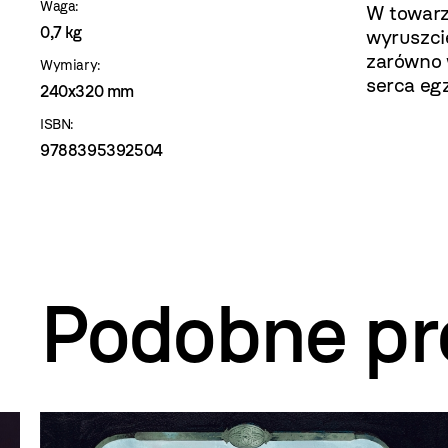
Waga:
W towarz
0,7 kg
wyruszci
zarówno w
Wymiary:
serca egz
240x320 mm
ISBN:
9788395392504
Podobne pr