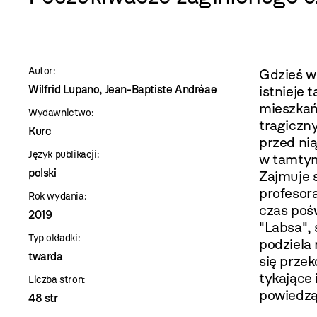
szablon
szczegóły
Autor:
Gdzieś w
Wilfrid Lupano, Jean-Baptiste Andréae
istnieje 
mieszkańc
Wydawnictwo:
tragiczn
Kurc
przed nią
Język publikacji:
w tamtym
polski
Zajmuje 
profesora
Rok wydania:
czas poś
2019
"Labsa",
Typ okładki:
podziela
twarda
się przek
tykające 
Liczba stron:
powiedzą 
48 str