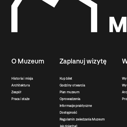
O Muzeum
Zaplanuj wizytę
W
Historia i misja
Kup bilet
Wy
Architektura
Godziny otwarcia
Wys
Zespół
Plan muzeum
Ar
Praca i staże
Oprowadzenia
Pro
Informacje praktyczne
Dostępność
Regulamin zwiedzania Muzeum
Jak dojechać