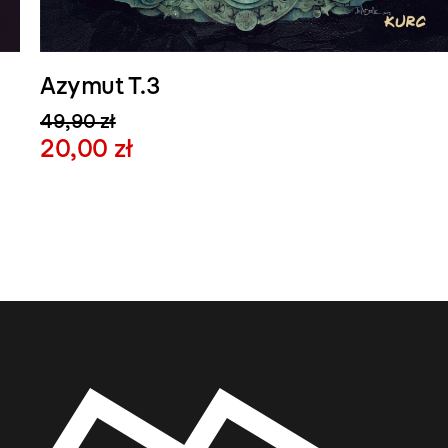
Azymut T.3
49,90 zł
20,00 zł