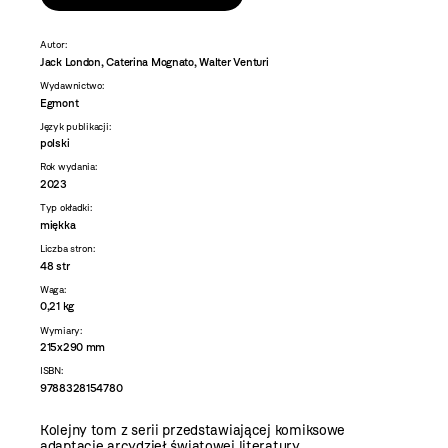
Autor:
Jack London, Caterina Mognato, Walter Venturi
Wydawnictwo:
Egmont
Język publikacji:
polski
Rok wydania:
2023
Typ okładki:
miękka
Liczba stron:
48 str
Waga:
0,21 kg
Wymiary:
215x290 mm
ISBN:
9788328154780
Kolejny tom z serii przedstawiającej komiksowe
adaptacje arcydzieł światowej literatury.