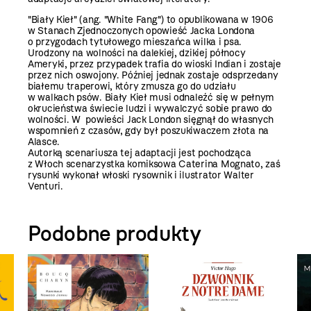
"Biały Kieł" (ang. "White Fang") to opublikowana w 1906
w Stanach Zjednoczonych opowieść Jacka Londona
o przygodach tytułowego mieszańca wilka i psa.
Urodzony na wolności na dalekiej, dzikiej północy
Ameryki, przez przypadek trafia do wioski Indian i zostaje
przez nich oswojony. Później jednak zostaje odsprzedany
białemu traperowi, który zmusza go do udziału
w walkach psów. Biały Kieł musi odnaleźć się w pełnym
okrucieństwa świecie ludzi i wywalczyć sobie prawo do
wolności. W powieści Jack London sięgnął do własnych
wspomnień z czasów, gdy był poszukiwaczem złota na
Alasce.
Autorką scenariusza tej adaptacji jest pochodząca
z Włoch scenarzystka komiksowa Caterina Mognato, zaś
rysunki wykonał włoski rysownik i ilustrator Walter
Venturi.
Podobne produkty