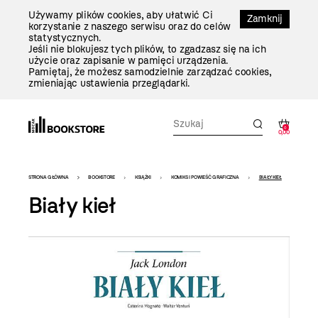
Przejdź
Używamy plików cookies, aby ułatwić Ci
Do
Zamknij
korzystanie z naszego serwisu oraz do celów
Treści
statystycznych.
Jeśli nie blokujesz tych plików, to zgadzasz się na ich
użycie oraz zapisanie w pamięci urządzenia.
Pamiętaj, że możesz samodzielnie zarządzać cookies,
zmieniając ustawienia przeglądarki.
0
0,00
Bookstore
STRONA GŁÓWNA
BOOKSTORE
KSIĄŻKI
KOMIKS I POWIEŚĆ GRAFICZNA
BIAŁY KIEŁ
-
Biały kieł
szablon
szczegóły