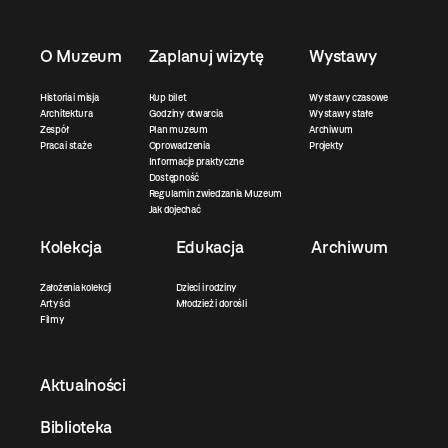
O Muzeum
Zaplanuj wizytę
Wystawy
Historia i misja
Kup bilet
Wystawy czasowe
Architektura
Godziny otwarcia
Wystawy stałe
Zespół
Plan muzeum
Archiwum
Praca i staże
Oprowadzenia
Projekty
Informacje praktyczne
Dostępność
Regulamin zwiedzania Muzeum
Jak dojechać
Kolekcja
Edukacja
Archiwum
Założenia kolekcji
Dzieci i rodziny
Artyści
Młodzież i dorośli
Filmy
Aktualności
Biblioteka