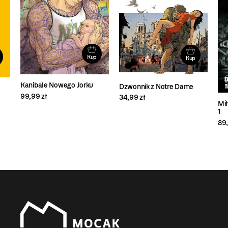
Kup
Kup
Kanibale Nowego Jorku
Dzwonnik z Notre Dame
99,99 zł
34,99 zł
Mił
1
89,