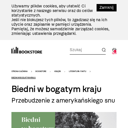
Przejdź
Używamy plików cookies, aby ułatwić Ci
Do
Zamknij
korzystanie z naszego serwisu oraz do celów
Treści
statystycznych.
Jeśli nie blokujesz tych plików, to zgadzasz się na ich
użycie oraz zapisanie w pamięci urządzenia.
Pamiętaj, że możesz samodzielnie zarządzać cookies,
zmieniając ustawienia przeglądarki.
0
0,00
Bookstore
STRONA GŁÓWNA
BOOKSTORE
KSIĄŻKI
LITERATURA FAKTU
-
BIEDNI W BOGATYM KRAJU
Biedni w bogatym kraju
szablon
szczegóły
Przebudzenie z amerykańskiego snu