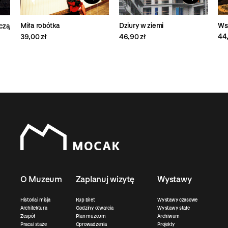
Wsz
Miła robótka
Dziury w ziemi
czą
44,
39,00 zł
46,90 zł
O Muzeum
Zaplanuj wizytę
Wystawy
Historia i misja
Kup bilet
Wystawy czasowe
Architektura
Godziny otwarcia
Wystawy stałe
Zespół
Plan muzeum
Archiwum
Praca i staże
Oprowadzenia
Projekty