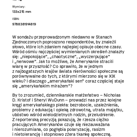
Wymiary:
133x215 mm
ISBN:
9788381914819
W sondażu przeprowadzonym niedawno w Stanach
Zjednoczonych poproszono respondentów, by znaleźli
słowo, które ich zdaniem najlepiej opisuje obecne czasy.
Wśród ośmiu najczęściej wymienianych określeń znalazły
się: „niepokojące”, „chaotyczne”, „wyczerpujące”
i „nerwowe”. Jak to możliwe, że Amerykanie stracili
wiarę w przyszłość? Co sprawiło, że w jednym
z najbogatszych krajów świata nierówności społeczne są
porównywalne do tych, z którymi mierzono się w XIX
wieku? I dlaczego „amerykański sen” coraz częściej staje
się „amerykańskim mirażem”?
By to zrozumieć, dziennikarskie małżeństwo – Nicholas
D. Kristof i Sheryl WuDunn – prowadzi nas przez kolejne
kręgi amerykańskiego piekła: bezrobocie, uzależnienia,
problemy z edukacją i opieką zdrowotną, utrata majątku,
ubóstwo wśród wielodzietnych rodzin, przeludnienie.
Z reporterską precyzją pokazują, że rzesza ciężko
pracujących Amerykanów czuje się niezauważana
i nierozumiana, co pogłębia polaryzację, rasizm
i nietolerancję i stopniowo zżera tkankę społeczną.