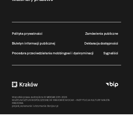
Polityka prywatności
Zamówienia publiczne
Biuletyn informacji publicznej
Deklaracja dostępności
Procedura przeciwdziałania mobbingowi i dyskryminacji
Sygnaliści
Wszystkie prawa zastrzeżone ©
MOCAK
2011-2026
MUZEUM SZTUKI WSPÓŁCZESNEJ W KRAKOWIE MOCAK – INSTYTUCJA KULTURY MIASTA
KRAKOWA
projekt, wykonanie i utrzymanie:
Bonjour.pl