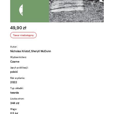
49,90 zł
Towar niedostępny
Autor:
Nicholas Kristof, Sheryll WuDunn
Wydawnictwo:
Czarne
Język publikacji:
polski
Rok wydania:
2022
Typ okładki:
twarda
Liczba stron:
344 str
Waga:
0,5 kg