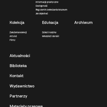
Informacje praktyczne
Dostępność
Regulamin zwiedzania Muzeum
Jak dojechać
Kolekcja
Edukacja
Archiwum
Założenia kolekcji
Dzieci i rodziny
Artyści
Młodzież i dorośli
Filmy
Aktualności
Biblioteka
Kontakt
Wydawnictwo
Partnerzy
Materiały prasowe